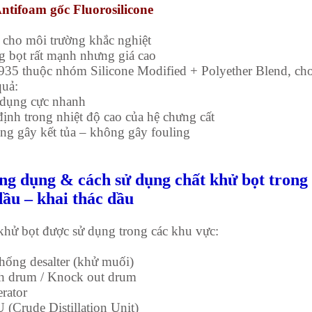
Antifoam gốc Fluorosilicone
cho môi trường khắc nghiệt
 bọt rất mạnh nhưng giá cao
35 thuộc nhóm Silicone Modified + Polyether Blend, ch
quả:
 dụng cực nhanh
định trong nhiệt độ cao của hệ chưng cất
ng gây kết tủa – không gây fouling
ng dụng & cách sử dụng chất khử bọt trong
dầu – khai thác dầu
khử bọt được sử dụng trong các khu vực:
thống desalter (khử muối)
sh drum / Knock out drum
erator
 (Crude Distillation Unit)