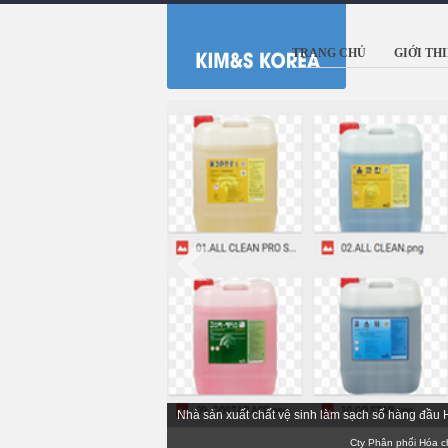
TRANG CHỦ
GIỚI TH
Nhà sản xuất chất vệ sinh làm sạch số hàng đầu
Cty Phân phối Hóa chất Tẩ