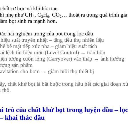
 chất cơ học và khí hòa tan
hí nhẹ như CH₄, C₂H₆, CO₂… thoát ra trong quá trình gia
 làm bọt sinh ra mạnh hơn.
 tác hại nghiêm trọng của bọt trong lọc dầu
hiệu suất truyền nhiệt – tăng tiêu thụ nhiên liệu
hế bề mặt tiếp xúc pha – giảm hiệu suất tách
ai lệch tín hiệu mức (Level Control) → tràn bồn
iện tượng cuốn lỏng (Carryover) vào tháp → ảnh hưởng
lượng sản phẩm
avitation cho bơm → giảm tuổi thọ thiết bị
vậy, chất khử bọt là bắt buộc trong hầu hết các giai đoạn x
u thô.
ai trò của chất khử bọt trong luyện dầu – lọ
– khai thác dầu