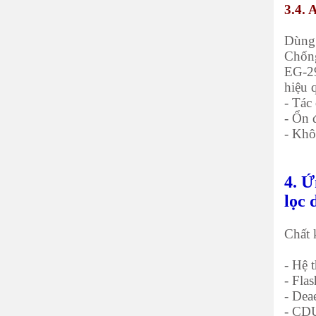
3.4. 
Dùng 
Chống
EG-29
hiệu 
- Tác
- Ổn 
- Khô
4. Ứ
lọc 
Chất 
- Hệ 
- Fla
- Dea
- CDU