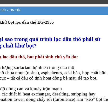
CHỦ
>
TIN TỨC
khử bọt lọc dầu thô EG-2935
ại sao trong quá trình lọc dầu thô phải sử
 chất khử bọt
?
 lọc dầu thô, bọt phát sinh chủ yếu do:
 lượng surfactant tự nhiên trong dầu thô
hô chứa nhựa (resins), asphaltenes, acid béo, hợp chất hữu
cực – tất cả đều có tính hoạt động bề mặt, dễ tạo bọt.
 độ dòng cao và khuấy trộn mạnh
các thiết bị heat exchanger, desalting, stripping hay
ionation tower, dòng chảy rối (turbulence) làm "kéo” bọt th