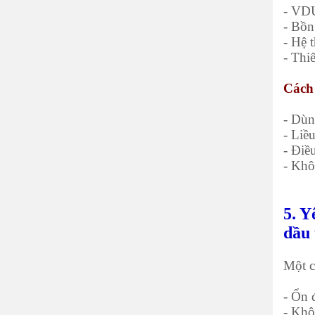
- VDU
- Bồn
- Hệ 
- Thi
Cách
- Dùn
- Liề
- Điề
- Khô
5. Y
dầu 
Một c
- Ổn 
- Khô