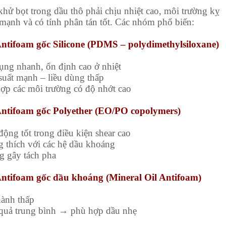
khử bọt trong dầu thô phải chịu nhiệt cao, môi trường kỵ
 mạnh
và có tính phân tán tốt. Các nhóm phổ biến:
Antifoam gốc Silicone (PDMS – polydimethylsiloxane)
ụng nhanh, ổn định cao ở nhiệt
suất mạnh – liều dùng thấp
ợp các môi trường có độ nhớt cao
Antifoam gốc Polyether (EO/PO copolymers)
động tốt trong điều kiện shear cao
 thích với các hệ dầu khoáng
 gây tách pha
Antifoam gốc dầu khoáng (Mineral Oil Antifoam)
hành thấp
quả trung bình → phù hợp dầu nhẹ