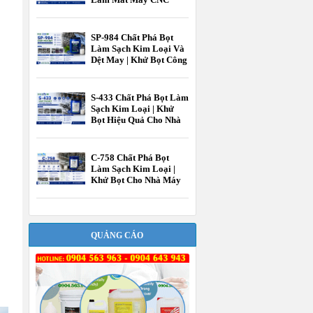
Hiệu Quả Cao |
EcooneChem
SP-984 Chất Phá Bọt
Làm Sạch Kim Loại Và
Dệt May | Khử Bọt Công
Nghiệp EcooneChem
S-433 Chất Phá Bọt Làm
Sạch Kim Loại | Khử
Bọt Hiệu Quả Cho Nhà
Máy Gia Công Kim
Loại EcooneChem
C-758 Chất Phá Bọt
Làm Sạch Kim Loại |
Khử Bọt Cho Nhà Máy
Gia Công Kim Loại
EcooneChem
QUẢNG CÁO