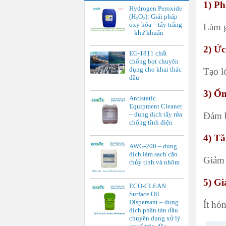
1) Ph
Hydrogen Peroxide
(H₂O₂): Giải pháp
oxy hóa – tẩy trắng
Làm g
– khử khuẩn
2) Ức
EG-1811 chất
chống bọt chuyên
dụng cho khai thác
Tạo l
dầu
3) Ổn
Antistatic
Equipment Cleaner
– dung dịch tẩy rửa
Đảm b
chống tĩnh điện
4) Tă
AWG-200 – dung
dịch làm sạch cặn
Giảm 
thủy tinh và nhôm
5) Gi
ECO-CLEAN
Surface Oil
Dispersant – dung
Ít hỏ
dịch phân tán dầu
chuyên dụng xử lý