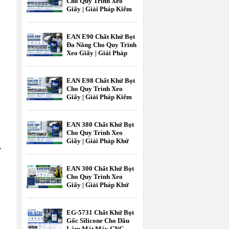
Cho Quy Trình Xeo
Giấy | Giải Pháp Kiểm
Soát Bọt Hiệu Quả
Trong Ngành Giấy
EAN E90 Chất Khử Bọt
Đa Năng Cho Quy Trình
Xeo Giấy | Giải Pháp
Kiểm Soát Bọt Hiệu Quả
Ngành Giấy
EAN E98 Chất Khử Bọt
Cho Quy Trình Xeo
Giấy | Giải Pháp Kiểm
Soát Bọt Hiệu Quả Cho
Ngành Giấy |
EcooneChem
EAN 380 Chất Khử Bọt
Cho Quy Trình Xeo
Giấy | Giải Pháp Khử
ử
Bọt Hiệu Quả Cho
Ngành Công Nghiệp
Giấy | Ecoone Chem
EAN 300 Chất Khử Bọt
Cho Quy Trình Xeo
Giấy | Giải Pháp Khử
Bọt Hiệu Quả Ngành
c
Giấy | EcooneChemPro
EG-5731 Chất Khử Bọt
Gốc Silicone Cho Dầu
Làm Mát Máy CNC