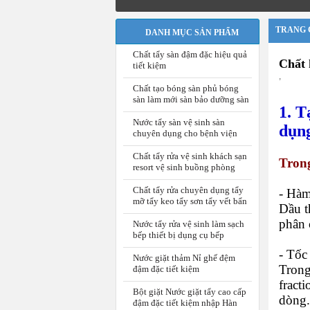
TRANG 
DANH MỤC SẢN PHẨM
Chất tẩy sàn đậm đặc hiệu quả
Chất 
tiết kiệm
,
Chất tạo bóng sàn phủ bóng
sàn làm mới sàn bảo dưỡng sàn
1. T
Nước tẩy sàn vệ sinh sàn
dụng
chuyên dụng cho bệnh viện
Chất tẩy rửa vệ sinh khách sạn
Trong
resort vệ sinh buồng phòng
Chất tẩy rửa chuyên dụng tẩy
- Hàm
mỡ tẩy keo tẩy sơn tẩy vết bẩn
Dầu t
phân 
Nước tẩy rửa vệ sinh làm sạch
bếp thiết bị dụng cụ bếp
- Tốc
Nước giặt thảm Nỉ ghế đệm
Trong 
đậm đặc tiết kiệm
fract
Bột giặt Nước giặt tẩy cao cấp
dòng.
đậm đặc tiết kiệm nhập Hàn