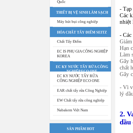
Quốc
- Tạp
THIẾT BỊ VỆ SINH LÀM SẠCH
Các k
nhiệt
Máy hút bụi công nghiệp
HÓA CHẤT TẨY ĐIỂM SEITZ
- Các
Giảm 
Chất Tẩy Điểm
Hạn c
EC IS PHỤ GIA CÔNG NGHIỆP
Làm s
KOREA
Gây h
chất 
EC KY NƯỚC TẨY RỬA CÔNG
NGHIỆP ECO ONE
Gây c
EC KY NƯỚC TẨY RỬA
CÔNG NGHIỆP ECO ONE
- Vì 
EAR chất tẩy rửa Công Nghiệp
lý dầ
EW Chất tẩy rửa công nghiệp
Nabakem Việt Nam
2. V
dầu 
SẢN PHẨM HOT