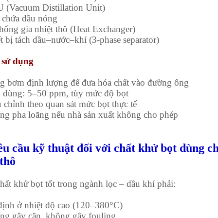
 (Vacuum Distillation Unit)
 chứa dầu nóng
thống gia nhiệt thô (Heat Exchanger)
ết bị tách dầu–nước–khí (3-phase separator)
 sử dụng
g bơm định lượng để đưa hóa chất vào đường ống
u dùng: 5–50 ppm, tùy mức độ bọt
u chỉnh theo quan sát mức bọt thực tế
ng pha loãng nếu nhà sản xuất không cho phép
êu cầu kỹ thuật đối với chất khử bọt dùng c
thô
hất khử bọt tốt trong ngành lọc – dầu khí phải:
định ở nhiệt độ cao (120–380°C)
ng gây cặn, không gây fouling