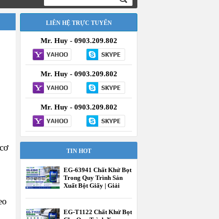
LIÊN HỆ TRỰC TUYẾN
Mr. Huy - 0903.209.802
Mr. Huy - 0903.209.802
Mr. Huy - 0903.209.802
 cơ
TIN HOT
EG-63941 Chất Khử Bọt
Trong Quy Trình Sản
Xuất Bột Giấy | Giải
Pháp Kiểm Soát Bọt
eo
Hiệu Quả | EcooneChem
EG-T1122 Chất Khử Bọt