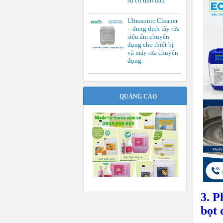
sự cố tràn dầu
Ultrasonic Cleaner
– dung dịch tẩy rửa
siêu âm chuyên
dụng cho thiết bị
và máy rửa chuyên
dụng
QUẢNG CÁO
3. P
bọt 