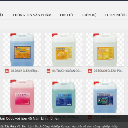
IỆU
THÔNG TIN SẢN PHẨM
TIN TỨC
LIÊN HỆ
EC KY NƯỚC 
 Hàn Quốc với hơn 45 Năm kinh nghiệm
y Rửa Vệ Sinh Làm Sạch Công Nghiệp Korea, hóa chất vệ sinh công nghiệp nhập