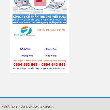
|
NƯỚC TẨY RỬA LÀM SẠCH KHÁCH