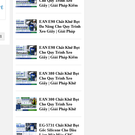
Cho Quy Trình Xeo
Giấy | Giải Pháp Kiểm
VỆ
Soát Bọt Hiệu Quả
Trong Ngành Giấy
EAN E90 Chất Khử Bọt
Đa Năng Cho Quy Trình
Xeo Giấy | Giải Pháp
Kiểm Soát Bọt Hiệu Quả
1
Ngành Giấy
EAN E98 Chất Khử Bọt
Cho Quy Trình Xeo
Giấy | Giải Pháp Kiểm
Soát Bọt Hiệu Quả Cho
Ngành Giấy |
EcooneChem
EAN 380 Chất Khử Bọt
Cho Quy Trình Xeo
Giấy | Giải Pháp Khử
Bọt Hiệu Quả Cho
Ngành Công Nghiệp
Giấy | Ecoone Chem
EAN 300 Chất Khử Bọt
Cho Quy Trình Xeo
Giấy | Giải Pháp Khử
Bọt Hiệu Quả Ngành
Giấy | EcooneChemPro
EG-5731 Chất Khử Bọt
Gốc Silicone Cho Dầu
Làm Mát Máy CNC