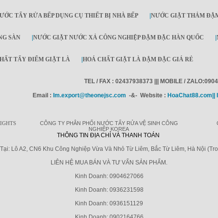
ƯỚC TẨY RỬA BẾP DỤNG CỤ THIẾT BỊ NHÀ BẾP
|
NƯỚC GIẶT THẢM ĐẬ
NG SÀN
|
NƯỚC GIẶT NƯỚC XẢ CÔNG NGHIỆP ĐẬM ĐẶC HÀN QUỐC
|
HẤT TẨY ĐIỂM GIẶT LÀ
|
HOÁ CHẤT GIẶT LÀ ĐẬM ĐẶC GIÁ RẺ
TEL / FAX : 02437938373 ||| MOBILE / ZALO:090
Email :
Im.export@theonejsc.com
-&- Website :
HoaChat88.com|| 
RIGHTS
CÔNG TY PHÂN PHỐI NƯỚC TẨY RỬA VỆ SINH CÔNG
NGHIỆP KOREA
THÔNG TIN ĐỊA CHỈ VÀ THANH TOÁN
ại: Lô A2, CN6 Khu Công Nghiệp Vừa Và Nhỏ Từ Liêm, Bắc Từ Liêm, Hà Nội (Tr
LIÊN HỆ MUA BÁN VÀ TƯ VẤN SẢN PHẨM.
Kinh Doanh: 0904627066
Kinh Doanh: 0936231598
Kinh Doanh: 0936151129
Kinh Doanh: 0902164766