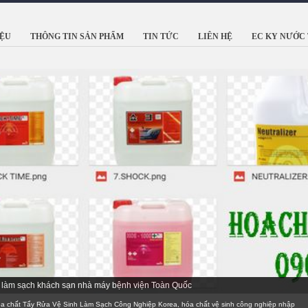
IỆU
THÔNG TIN SẢN PHẨM
TIN TỨC
LIÊN HỆ
EC KY NƯỚC 
 Hàn Quốc với hơn 45 Năm kinh nghiệm
ất Tẩy Rửa Vệ Sinh Làm Sạch Công Nghiệp Korea, hóa chất vệ sinh công nghiệp nhập