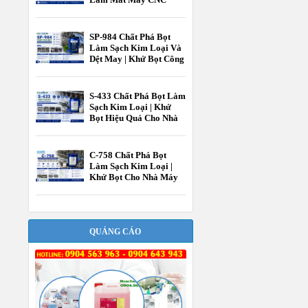
Hiệu Quả Cao |
EcooneChem
SP-984 Chất Phá Bọt
Làm Sạch Kim Loại Và
Dệt May | Khử Bọt Công
Nghiệp EcooneChem
S-433 Chất Phá Bọt Làm
Sạch Kim Loại | Khử
Bọt Hiệu Quả Cho Nhà
Máy Gia Công Kim
Loại EcooneChem
C-758 Chất Phá Bọt
Làm Sạch Kim Loại |
Khử Bọt Cho Nhà Máy
Gia Công Kim Loại
EcooneChem
QUẢNG CÁO