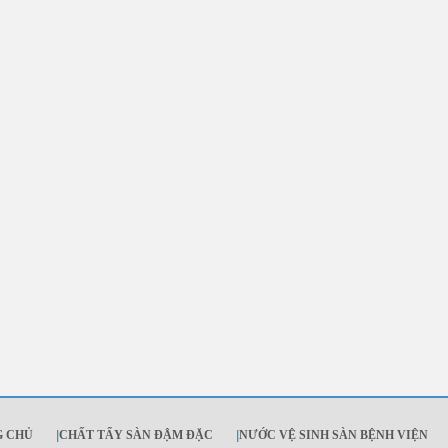
G CHỦ
|
CHẤT TẨY SÀN ĐẬM ĐẶC
|
NƯỚC VỆ SINH SÀN BỆNH VIỆN