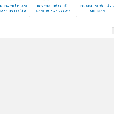
00 HÓA CHẤT ĐÁNH
HOS 2000 - HÓA CHẤT
HOS-1000 – NƯỚC TẨY 
SÀN CHẤT LƯỢNG
ĐÁNH BÓNG SÀN CAO
SINH SÀN
TỐT
CẤP