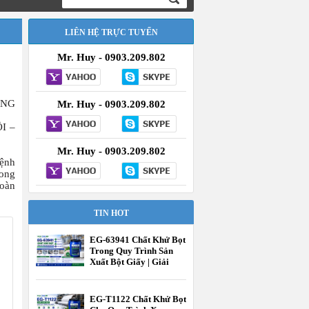
LIÊN HỆ TRỰC TUYẾN
Mr. Huy - 0903.209.802
ỤNG
Mr. Huy - 0903.209.802
I –
Mr. Huy - 0903.209.802
bệnh
rong
oàn
TIN HOT
EG-63941 Chất Khử Bọt
Trong Quy Trình Sản
Xuất Bột Giấy | Giải
Pháp Kiểm Soát Bọt
Hiệu Quả | EcooneChem
EG-T1122 Chất Khử Bọt