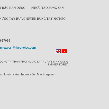
M ĐẶC HÀN QUỐC
|
NƯỚC TẠO BÓNG SÀN
NƯỚC TẨY RỬA CHUYÊN DỤNG TẨY MỠ KEO
4627066
Im.export@theonejsc.com
CÔNG TY PHÂN PHỐI NƯỚC TẨY RỬA VỆ SINH CÔNG
NGHIỆP KOREA
ong khuôn viên nhà máy Dệt May Hagatex)