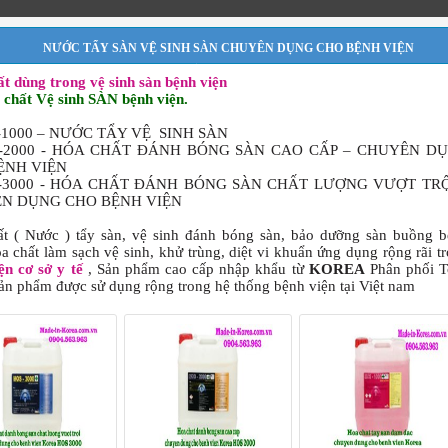
NƯỚC TẨY SÀN VỆ SINH SÀN CHUYÊN DỤNG CHO BỆNH VIỆN
t dùng trong vệ sinh sàn bệnh viện
chất Vệ sinh SÀN bệnh viện.
-1000 – NƯỚC TẨY VỆ SINH SÀN
S-2000 - HÓA CHẤT ĐÁNH BÓNG SÀN CAO CẤP – CHUYÊN D
ỆNH VIỆN
S-3000 - HÓA CHẤT ĐÁNH BÓNG SÀN CHẤT LƯỢNG VƯỢT TRỘ
N DỤNG CHO BỆNH VIỆN
t ( Nước ) tẩy sàn, vệ sinh đánh bóng sàn, bảo dưỡng sàn buồng 
óa chất làm sạch vệ sinh, khử trùng, diệt vi khuẩn ứng dụng rộng rãi t
ện cơ sở y tế
, Sản phẩm cao cấp nhập khẩu từ
KOREA
Phân phối T
ản phẩm được sử dụng rộng trong hệ thống bệnh viện tại Việt nam