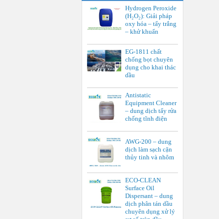
Hydrogen Peroxide
(H₂O₂): Giải pháp
oxy hóa – tẩy trắng
– khử khuẩn
EG-1811 chất
chống bọt chuyên
dụng cho khai thác
dầu
Antistatic
Equipment Cleaner
– dung dịch tẩy rửa
chống tĩnh điện
AWG-200 – dung
dịch làm sạch cặn
thủy tinh và nhôm
ECO-CLEAN
Surface Oil
Dispersant – dung
dịch phân tán dầu
chuyên dụng xử lý