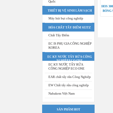
Quốc
HOS 30
THIẾT BỊ VỆ SINH LÀM SẠCH
BÓNG 
Máy hút bụi công nghiệp
HÓA CHẤT TẨY ĐIỂM SEITZ
Chất Tẩy Điểm
EC IS PHỤ GIA CÔNG NGHIỆP
KOREA
EC KY NƯỚC TẨY RỬA CÔNG
NGHIỆP ECO ONE
EC KY NƯỚC TẨY RỬA
CÔNG NGHIỆP ECO ONE
EAR chất tẩy rửa Công Nghiệp
EW Chất tẩy rửa công nghiệp
Nabakem Việt Nam
SẢN PHẨM HOT