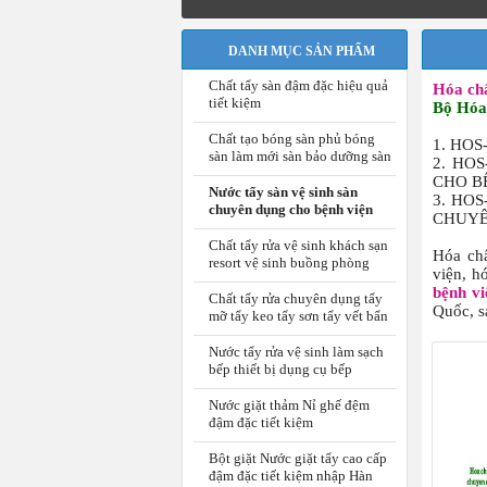
DANH MỤC SẢN PHẨM
Chất tẩy sàn đậm đặc hiệu quả
Hóa chấ
tiết kiệm
Bộ Hóa 
Chất tạo bóng sàn phủ bóng
1. HOS
sàn làm mới sàn bảo dưỡng sàn
2. HO
CHO B
Nước tẩy sàn vệ sinh sàn
3. HO
chuyên dụng cho bệnh viện
CHUYÊ
Chất tẩy rửa vệ sinh khách sạn
Hóa chấ
resort vệ sinh buồng phòng
viện, h
bệnh vi
Chất tẩy rửa chuyên dụng tẩy
Quốc, s
mỡ tẩy keo tẩy sơn tẩy vết bẩn
Nước tẩy rửa vệ sinh làm sạch
bếp thiết bị dụng cụ bếp
Nước giặt thảm Nỉ ghế đệm
đậm đặc tiết kiệm
Bột giặt Nước giặt tẩy cao cấp
đậm đặc tiết kiệm nhập Hàn