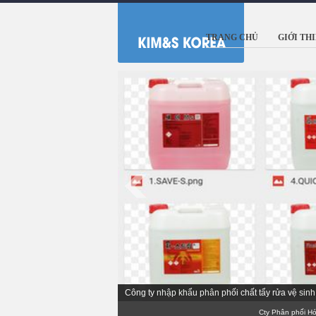
TRANG CHỦ
GIỚI TH
Nhà sản xuất chất vệ sinh làm sạch số hàng đầu
Cty Phân phối Hóa ch