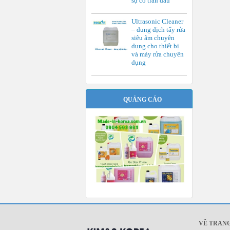
sự cố tràn dầu
Ultrasonic Cleaner
– dung dịch tẩy rửa
siêu âm chuyên
dụng cho thiết bị
và máy rửa chuyên
dụng
QUẢNG CÁO
VỀ TRAN