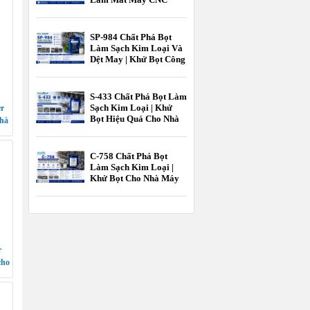
Hiệu Quả Cao |
EcooneChem
SP-984 Chất Phá Bọt
Làm Sạch Kim Loại Và
Dệt May | Khử Bọt Công
Nghiệp EcooneChem
S-433 Chất Phá Bọt Làm
Sạch Kim Loại | Khử
er
Bọt Hiệu Quả Cho Nhà
nhà
Máy Gia Công Kim
àm
Loại EcooneChem
C-758 Chất Phá Bọt
Làm Sạch Kim Loại |
Khử Bọt Cho Nhà Máy
Gia Công Kim Loại
EcooneChem
r
cho