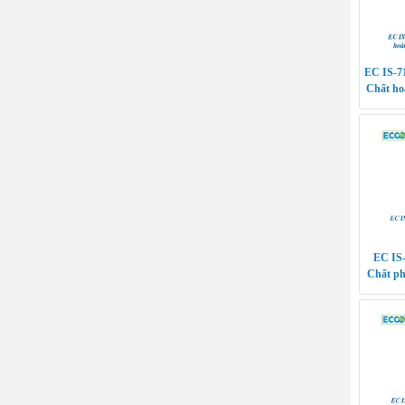
EC IS-7
Chất ho
EC IS
Chất ph