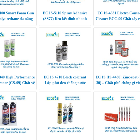
100 Smart Foam Gun
EC IS-5110 Spray Adhesive
EC IS-4331 Electro Conta
olyurethane đa năng
(SS77) Keo kết dính nhanh
Cleaner ECC-90 Chất tẩy 
iệt cách âm dành cho
cho vật liệu nhẹ
sửa chữa thiết bị điện tử
công nghiệp
340 High Performance
EC IS 4710 Black colorant
EC IS [IS-4430] Zinc-coat 
aner (CS-09) Chất vệ
Lớp phủ đen chống nước
30) – Chất phủ chống gỉ vĩ
uôn cao cấp không ăn
kháng dầu chống gỉ
viễn, tăng độ bám dính
òn, làm sạch k