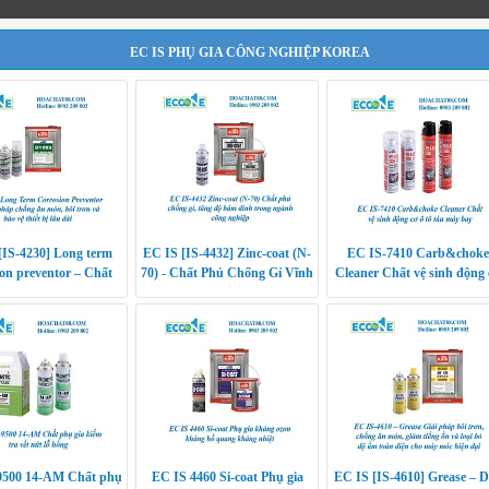
EC IS PHỤ GIA CÔNG NGHIỆP KOREA
[IS-4230] Long term
EC IS [IS-4432] Zinc-coat (N-
EC IS-7410 Carb&choke
ion preventor – Chất
70) - Chất Phủ Chống Gỉ Vĩnh
Cleaner Chất vệ sinh động
ừa ăn mòn, chống gỉ,
Viễn Cho Tàu Biển, Xây
ô tô tàu máy bay
bôi trơn
Dựng, Điện Lực
500 14-AM Chất phụ
EC IS 4460 Si-coat Phụ gia
EC IS [IS-4610] Grease – 