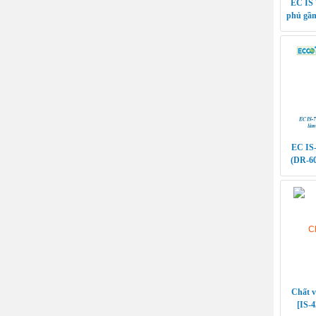
EC IS 
phủ gầm
EC IS
(DR-60
cho
Chất v
[IS-4