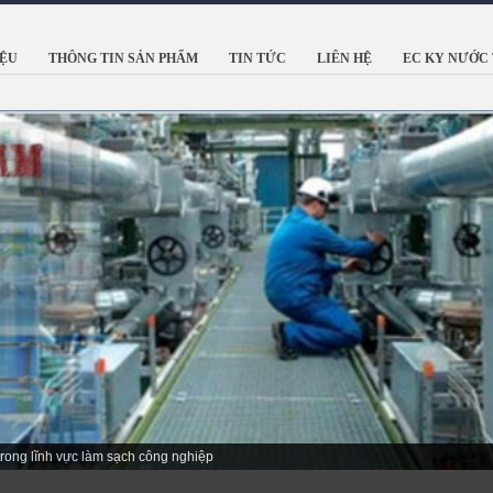
IỆU
THÔNG TIN SẢN PHẨM
TIN TỨC
LIÊN HỆ
EC KY NƯỚC 
trong lĩnh vực làm sạch công nghiệp