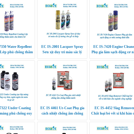
350 Water Repellent
EC IS-2001 Lacquer Spray
EC IS-7420 Engine Clean
 Lớp phủ chống thấm
Sơn xịt duy trì màu sắc lý
Phụ gia làm sạch động cơ 
ớc cho kính ô tô
tưởng cho gỗ và thép
xưởng dính dầu Phụ gia l
sạch động cơ nhà x
7322 Under Coating
EC IS 4461 Ur-Coat Phụ gia
EC IS-4452 Slag Remove
 màng phủ chống oxy
cách nhiệt chống ẩm chống
Chất loại bỏ vết xỉ khi hàn 
ăn ngừa ăn mòn và gỉ
thấm nước
ngành công nghiệp
sét