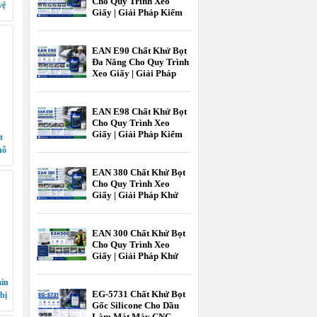
Cho Quy Trình Xeo
vệ
Giấy | Giải Pháp Kiểm
Soát Bọt Hiệu Quả
Trong Ngành Giấy
EAN E90 Chất Khử Bọt
Đa Năng Cho Quy Trình
Xeo Giấy | Giải Pháp
Kiểm Soát Bọt Hiệu Quả
Ngành Giấy
EAN E98 Chất Khử Bọt
Cho Quy Trình Xeo
Giấy | Giải Pháp Kiểm
t
Soát Bọt Hiệu Quả Cho
hỗ
Ngành Giấy |
EcooneChem
EAN 380 Chất Khử Bọt
Cho Quy Trình Xeo
Giấy | Giải Pháp Khử
Bọt Hiệu Quả Cho
Ngành Công Nghiệp
Giấy | Ecoone Chem
EAN 300 Chất Khử Bọt
Cho Quy Trình Xeo
Giấy | Giải Pháp Khử
Bọt Hiệu Quả Ngành
Giấy | EcooneChemPro
ain
EG-5731 Chất Khử Bọt
bị
Gốc Silicone Cho Dầu
Làm Mát Máy CNC