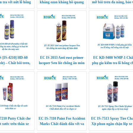
m tra vết nứt lỗ hổng
kháng ozon kháng hồ quang
mỡ bôi trơn đa năng, bảo 
kháng nhiệt
thiết bị hiệu quả
S [IS-4210] HD-60
EC IS 2033 Anti rust primer
EC KD-9400 WMP-1 Chấ
ble) – Chất bôi trơn,
lacquer Sơn lót chống ăn mòn
phụ gia kiểm tra lỗ hổng c
n mòn, chống gỉ, loại
tăng độ bám dính
trống trên bề mặt
ộ ẩm giúp ngăn ng
7210 Putty Chất che
EC IS-7110 Paint For Accident
EC IS-7513 Spray Tire Ch
t xước trên thân xe
Marks Chất đánh dấu vết va
Xịt phun ngăn chặn lốp xe 
chạm xe
trơn trượt