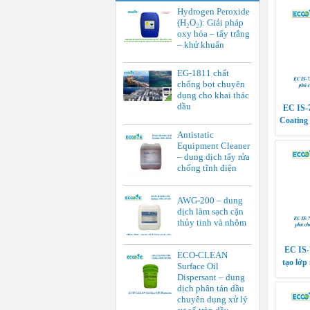
Hydrogen Peroxide
(H₂O₂): Giải pháp
oxy hóa – tẩy trắng
– khử khuẩn
EG-1811 chất
chống bọt chuyên
dụng cho khai thác
dầu
EC IS-7
Coating
nư
Antistatic
Equipment Cleaner
– dung dịch tẩy rửa
chống tĩnh điện
AWG-200 – dung
dịch làm sạch cặn
thủy tinh và nhôm
EC IS-
ECO-CLEAN
tạo lớp
Surface Oil
hóa, ng
Dispersant – dung
dịch phân tán dầu
chuyên dụng xử lý