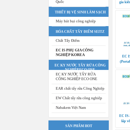
Quốc
gia kiể
THIẾT BỊ VỆ SINH LÀM SẠCH
Máy hút bụi công nghiệp
HÓA CHẤT TẨY ĐIỂM SEITZ
Chất Tẩy Điểm
EC IS PHỤ GIA CÔNG
NGHIỆP KOREA
EC I
(Porta
EC KY NƯỚC TẨY RỬA CÔNG
chống ă
NGHIỆP ECO ONE
bỏ đ
EC KY NƯỚC TẨY RỬA
CÔNG NGHIỆP ECO ONE
EAR chất tẩy rửa Công Nghiệp
EW Chất tẩy rửa công nghiệp
Nabakem Việt Nam
EC IS-
lấp vế
SẢN PHẨM HOT