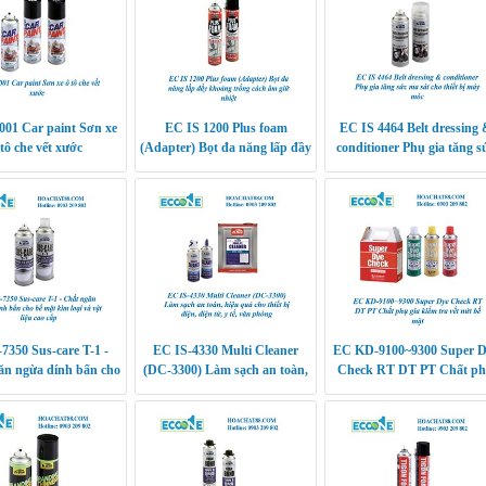
001 Car paint Sơn xe
EC IS 1200 Plus foam
EC IS 4464 Belt dressing
 tô che vết xước
(Adapter) Bọt đa năng lấp đầy
conditioner Phụ gia tăng s
khoảng trống cách âm giữ
ma sát cho thiết bị máy m
nhiệt
7350 Sus-care T-1 -
EC IS-4330 Multi Cleaner
EC KD-9100~9300 Super D
ăn ngừa dính bẩn cho
(DC-3300) Làm sạch an toàn,
Check RT DT PT Chất p
im loại và vật liệu cao
hiệu quả cho thiết bị điện, điện
gia kiểm tra vết nứt bề mặ
cấp
tử, y tế, văn