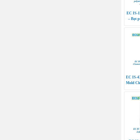
EC IS-1
– Bọt p
cách nh
EC IS-4
Mold Cle
sinh kh
m