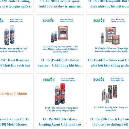
7320 Under Coating
EC IS 2002 Lacquer spray
EC IS 9700 Tempilstik Bút 
 xe ô tô ngăn ngừa rỉ
Gold Sơn xịt duy trì màu sắc
định nhiệt độ bề mặt tron
sét và ăn mòn
vật liệu gỗ và thép
quá trình hàn
-7511 Dust Remover
EC IS [IS-4450] Anti-steel
EC IS-4420 – Silver coat C
) Chất làm sạch bụi
spatter – Chất dùng khi hàn,
phủ bột kẽm chống gỉ ch
 thiết bị điện tử
ngăn ngừa tia lửa khi hàn
ngành công nghiệp
dính lên bề mặt sắ
ệ sinh khuôn EC IS
EC IS-7610 Tile Glossy
EC IS-3006 Touch Up Pai
310] Mold Cleaner
Coating Agent Chất phủ tạo
(Sơn cọ bảo dưỡng ô tô)