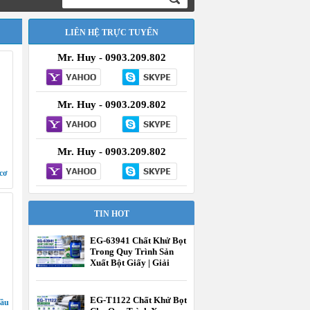
LIÊN HỆ TRỰC TUYẾN
Mr. Huy - 0903.209.802
Mr. Huy - 0903.209.802
Mr. Huy - 0903.209.802
 cơ
TIN HOT
EG-63941 Chất Khử Bọt
Trong Quy Trình Sản
Xuất Bột Giấy | Giải
Pháp Kiểm Soát Bọt
Hiệu Quả | EcooneChem
EG-T1122 Chất Khử Bọt
Dầu