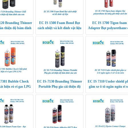
120 Branding Thinner
EC IS 1500 Foam Bond Bọt
EC IS 1700 Tigon foam
àn thiện độ bám dính
cách nhiệt và kết dính vật liệu
Adapter Bọt polyurethane 
của sơn
năng giữ nhiệt cách âm
-7381 Bubble Check
EC IS-7130 Branding Thinner
EC IS 7310 Under shield p
át hiện rò rỉ gas LPG
Portable Phụ gia cải thiện độ
gầm xe ô tô ngăn ngừa rỉ s
LNG
bám dính của sơn
và ăn mòn