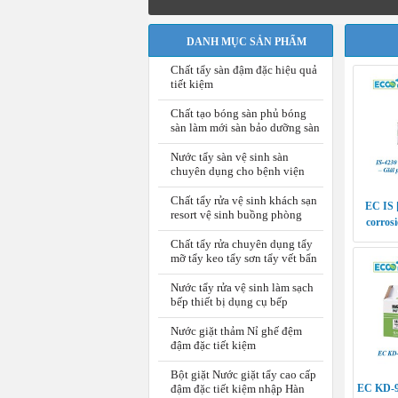
DANH MỤC SẢN PHẨM
Chất tẩy sàn đậm đặc hiệu quả
tiết kiệm
Chất tạo bóng sàn phủ bóng
sàn làm mới sàn bảo dưỡng sàn
Nước tẩy sàn vệ sinh sàn
chuyên dụng cho bệnh viện
Chất tẩy rửa vệ sinh khách sạn
EC IS 
resort vệ sinh buồng phòng
corros
ngăn ng
Chất tẩy rửa chuyên dụng tẩy
mỡ tẩy keo tẩy sơn tẩy vết bẩn
Nước tẩy rửa vệ sinh làm sạch
bếp thiết bị dụng cụ bếp
Nước giặt thảm Nỉ ghế đệm
đậm đặc tiết kiệm
Bột giặt Nước giặt tẩy cao cấp
đậm đặc tiết kiệm nhập Hàn
EC KD-9