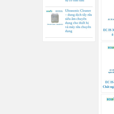
sự cố tràn dầu
Ultrasonic Cleaner
– dung dịch tẩy rửa
siêu âm chuyên
dụng cho thiết bị
và máy rửa chuyên
EC IS 3
dụng
ô
EC IS-
Chất ng
bề mặt k