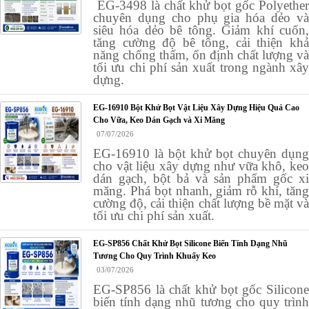
EG-3498 là chất khử bọt gốc Polyether
chuyên dụng cho phụ gia hóa dẻo và
siêu hóa dẻo bê tông. Giảm khí cuốn,
tăng cường độ bê tông, cải thiện khả
năng chống thấm, ổn định chất lượng và
tối ưu chi phí sản xuất trong ngành xây
dựng.
EG-16910 Bột Khử Bọt Vật Liệu Xây Dựng Hiệu Quả Cao
Cho Vữa, Keo Dán Gạch và Xi Măng
07/07/2026
EG-16910 là bột khử bọt chuyên dụng
cho vật liệu xây dựng như vữa khô, keo
dán gạch, bột bả và sản phẩm gốc xi
măng. Phá bọt nhanh, giảm rỗ khí, tăng
cường độ, cải thiện chất lượng bề mặt và
tối ưu chi phí sản xuất.
EG-SP856 Chất Khử Bọt Silicone Biến Tính Dạng Nhũ
Tương Cho Quy Trình Khuấy Keo
03/07/2026
EG-SP856 là chất khử bọt gốc Silicone
biến tính dạng nhũ tương cho quy trình