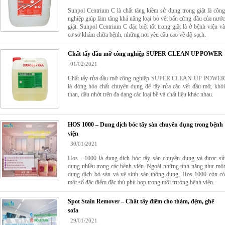
Sunpol Centrium C là chất tăng kiềm sử dụng trong giặt là công
nghiệp giúp làm tăng khả năng loại bỏ vết bẩn cứng đầu của nước
giặt. Sunpol Centrium C đặc biệt tốt trong giặt là ở bệnh viện và
cơ sở khám chữa bệnh, những nơi yêu cầu cao về độ sạch.
Chất tẩy dầu mỡ công nghiệp SUPER CLEAN UP POWER
01/02/2021
Chất tẩy rửa dầu mỡ công nghiệp SUPER CLEAN UP POWER
là dòng hóa chất chuyên dụng để tẩy rửa các vết dầu mỡ, khói
than, dầu nhớt trên đa dạng các loại bề và chất liệu khác nhau.
HOS 1000 – Dung dịch bóc tẩy sàn chuyên dụng trong bệnh
viện
30/01/2021
Hos - 1000 là dung dịch bóc tẩy sàn chuyên dụng và được sử
dụng nhiều trong các bệnh viện. Ngoài những tính năng như một
dung dịch bó sàn và vệ sinh sàn thông dụng, Hos 1000 còn có
một số đặc điểm đặc thù phù hợp trong môi trường bệnh viện.
Spot Stain Remover – Chất tẩy điểm cho thảm, đệm, ghế
sofa
29/01/2021