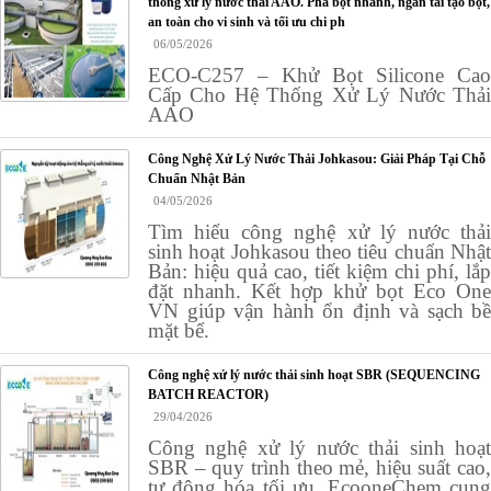
thống xử lý nước thải AAO. Phá bọt nhanh, ngăn tái tạo bọt,
an toàn cho vi sinh và tối ưu chi ph
06/05/2026
ECO-C257 – Khử Bọt Silicone Cao
Cấp Cho Hệ Thống Xử Lý Nước Thải
AAO
Công Nghệ Xử Lý Nước Thải Johkasou: Giải Pháp Tại Chỗ
Chuẩn Nhật Bản
04/05/2026
Tìm hiểu công nghệ xử lý nước thải
sinh hoạt Johkasou theo tiêu chuẩn Nhật
Bản: hiệu quả cao, tiết kiệm chi phí, lắp
đặt nhanh. Kết hợp khử bọt Eco One
VN giúp vận hành ổn định và sạch bề
mặt bể.
Công nghệ xử lý nước thải sinh hoạt SBR (SEQUENCING
BATCH REACTOR)
29/04/2026
Công nghệ xử lý nước thải sinh hoạt
SBR – quy trình theo mẻ, hiệu suất cao,
tự động hóa tối ưu. EcooneChem cung