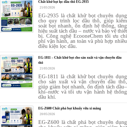
Chất khử bọt lọc dầu thô EG-2935
21/05/2026
EG-2935 là chất khử bọt chuyên dụng
cho quy trình lọc dầu thô, giúp kiểm
soát bọt nhanh, ổn định hệ thống, tăng
hiệu suất tách dầu – nước và bảo vệ thiết
bị. Công nghệ EcooneChem tối ưu chi
phí vận hành, an toàn và phù hợp nhiều
điều kiện lọc dầu.
EG-1811 – Chất khử bọt cho sản xuất và vận chuyển dầu
thô
21/05/2026
EG-1811 là chất khử bọt chuyên dụng
cho sản xuất và vận chuyển dầu thô,
giúp giảm bọt nhanh, ổn định tách dầu–
khí–nước và tối ưu vận hành hệ thống
dầu khí.
EG-Z600 Chất phá bọt khuấy vữa xi măng
20/05/2026
EG-Z600 là chất phá bọt chuyên dụng