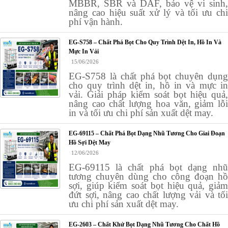
MBBR, SBR và DAF, bảo vệ vi sinh,
nâng cao hiệu suất xử lý và tối ưu chi
phí vận hành.
EG-S758 – Chất Phá Bọt Cho Quy Trình Dệt In, Hồ In Và
Mực In Vải
15/06/2026
EG-S758 là chất phá bọt chuyên dụng
cho quy trình dệt in, hồ in và mực in
vải. Giải pháp kiểm soát bọt hiệu quả,
nâng cao chất lượng hoa văn, giảm lỗi
in và tối ưu chi phí sản xuất dệt may.
EG-69115 – Chất Phá Bọt Dạng Nhũ Tương Cho Giai Đoạn
Hồ Sợi Dệt May
12/06/2026
EG-69115 là chất phá bọt dạng nhũ
tương chuyên dùng cho công đoạn hồ
sợi, giúp kiểm soát bọt hiệu quả, giảm
đứt sợi, nâng cao chất lượng vải và tối
ưu chi phí sản xuất dệt may.
EG-2603 – Chất Khử Bọt Dạng Nhũ Tương Cho Chất Hồ