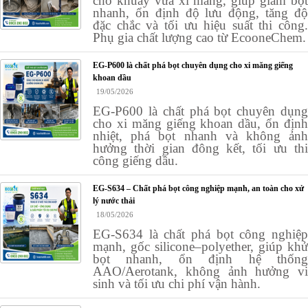
cho khuấy vữa xi măng, giúp giảm bọt
nhanh, ổn định độ lưu động, tăng độ
đặc chắc và tối ưu hiệu suất thi công.
Phụ gia chất lượng cao từ EcooneChem.
EG-P600 là chất phá bọt chuyên dụng cho xi măng giếng
khoan dầu
19/05/2026
EG-P600 là chất phá bọt chuyên dụng
cho xi măng giếng khoan dầu, ổn định
nhiệt, phá bọt nhanh và không ảnh
hưởng thời gian đông kết, tối ưu thi
công giếng dầu.
EG-S634 – Chất phá bọt công nghiệp mạnh, an toàn cho xử
lý nước thải
18/05/2026
EG-S634 là chất phá bọt công nghiệp
mạnh, gốc silicone–polyether, giúp khử
bọt nhanh, ổn định hệ thống
AAO/Aerotank, không ảnh hưởng vi
sinh và tối ưu chi phí vận hành.