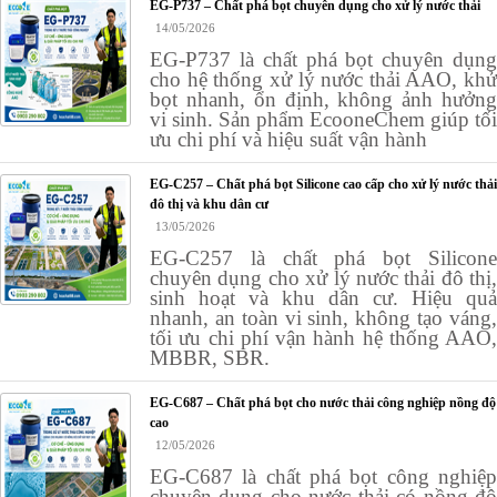
EG-P737 – Chất phá bọt chuyên dụng cho xử lý nước thải
14/05/2026
EG-P737 là chất phá bọt chuyên dụng
cho hệ thống xử lý nước thải AAO, khử
bọt nhanh, ổn định, không ảnh hưởng
vi sinh. Sản phẩm EcooneChem giúp tối
ưu chi phí và hiệu suất vận hành
EG-C257 – Chất phá bọt Silicone cao cấp cho xử lý nước thải
đô thị và khu dân cư
13/05/2026
EG-C257 là chất phá bọt Silicone
chuyên dụng cho xử lý nước thải đô thị,
sinh hoạt và khu dân cư. Hiệu quả
nhanh, an toàn vi sinh, không tạo váng,
tối ưu chi phí vận hành hệ thống AAO,
MBBR, SBR.
EG-C687 – Chất phá bọt cho nước thải công nghiệp nồng độ
cao
12/05/2026
EG-C687 là chất phá bọt công nghiệp
chuyên dụng cho nước thải có nồng độ