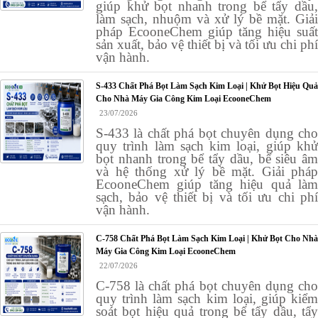
giúp khử bọt nhanh trong bể tẩy dầu,
làm sạch, nhuộm và xử lý bề mặt. Giải
pháp EcooneChem giúp tăng hiệu suất
sản xuất, bảo vệ thiết bị và tối ưu chi phí
vận hành.
S-433 Chất Phá Bọt Làm Sạch Kim Loại | Khử Bọt Hiệu Quả
Cho Nhà Máy Gia Công Kim Loại EcooneChem
23/07/2026
S-433 là chất phá bọt chuyên dụng cho
quy trình làm sạch kim loại, giúp khử
bọt nhanh trong bể tẩy dầu, bể siêu âm
và hệ thống xử lý bề mặt. Giải pháp
EcooneChem giúp tăng hiệu quả làm
sạch, bảo vệ thiết bị và tối ưu chi phí
vận hành.
C-758 Chất Phá Bọt Làm Sạch Kim Loại | Khử Bọt Cho Nhà
Máy Gia Công Kim Loại EcooneChem
22/07/2026
C-758 là chất phá bọt chuyên dụng cho
quy trình làm sạch kim loại, giúp kiểm
soát bọt hiệu quả trong bể tẩy dầu, tẩy