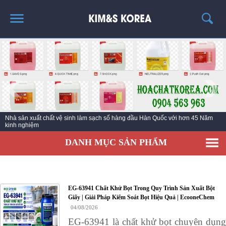
TRANG CHỦ
GIỚI THIỆU
THÔNG TIN SẢN PHẨM
TIN TỨC
Nhà sản xuất chất vệ sinh làm sạch số hàng đầu Hàn Quốc với hơn 45 Năm
LIÊN HỆ
kinh nghiệm
EC KY NƯỚC TẨY RỬA CÔNG NGHIỆP ECO ONE
DANH MỤC SẢN PHẨM
EG-63941 Chất Khử Bọt Trong Quy Trình Sản Xuất Bột
Giấy | Giải Pháp Kiểm Soát Bọt Hiệu Quả | EcooneChem
04/08/2026
EG-63941 là chất khử bọt chuyên dụng