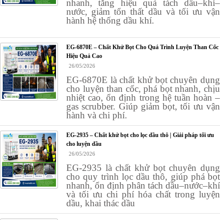
nhanh, tăng hiệu quả tách dầu–khí–
nước, giảm tổn thất dầu và tối ưu vận
hành hệ thống dầu khí.
EG-6870E – Chất Khử Bọt Cho Quá Trình Luyện Than Cốc
Hiệu Quả Cao
26/05/2026
EG-6870E là chất khử bọt chuyên dụng
cho luyện than cốc, phá bọt nhanh, chịu
nhiệt cao, ổn định trong hệ tuần hoàn –
gas scrubber. Giúp giảm bọt, tối ưu vận
hành và chi phí.
EG-2935 – Chất khử bọt cho lọc dầu thô | Giải pháp tối ưu
cho luyện dầu
26/05/2026
EG-2935 là chất khử bọt chuyên dụng
cho quy trình lọc dầu thô, giúp phá bọt
nhanh, ổn định phân tách dầu–nước–khí
và tối ưu chi phí hóa chất trong luyện
dầu, khai thác dầu