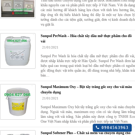
Tinh dầu thơm chuyên dụng cho giặt là được hoachat88.com nhập
khẩu nguyên can và phân phối trực tiếp ở Việt Nam. Với đa dạng
các mùi hương để khách hàng lựa chọn với tính lưu hương lâu,
đáp ứng tốt thị hiếu khách hàng thì đây là một sự lựa chọn lý
tưởng dành cho các tiệm giặt, xưởng giăt, đơn vị kinh doanh dịch
vụ giặt là.
Sunpol PreWash – Hóa chất tẩy dầu mỡ thực phẩm cho đồ
vải
21/01/2021
Sunpol Pre Wash là hóa chất tẩy dầu mỡ thực phẩm cho đồ vải,
được nhập khẩu trực tiếp từ Hàn Quốc. Sunpol Pre Wash đem lại
hiệu quả cao trong quá trình loại bỏ dầu mỡ thực phẩm có nguồn
gốc động thực vật trên quần áo, đồ dùng trong nhà bếp, khăn trải
bàn…
Sunpol Maximum Oxy – Bột tẩy trắng gốc oxy cho vải màu
chuyên dụng
21/01/2021
Sunpol Maximum Oxy bột tẩy trắng gốc oxy cho vải màu chuyên
dụng. Ngoài vải màu, maximum oxy còn có tác dụng làm trắng
làm sáng với vải trắng. Sản phẩm này được công ty TNHH Eco
One Việt Nam nhập khẩu và phân phối trực tiếp tại Việt Nam.
Click
0904563963
để
Sunpol Softener Plus – Chất xả mềm vải chuyên dụng cho