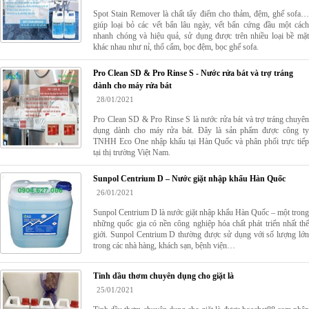
Spot Stain Remover là chất tẩy điểm cho thảm, đệm, ghế sofa…
giúp loại bỏ các vết bẩn lâu ngày, vết bẩn cứng đầu một cách
nhanh chóng và hiệu quả, sử dụng được trên nhiều loại bề mặt
khác nhau như nỉ, thổ cẩm, bọc đệm, bọc ghế sofa.
Pro Clean SD & Pro Rinse S - Nước rửa bát và trợ tráng
dành cho máy rửa bát
28/01/2021
Pro Clean SD & Pro Rinse S là nước rửa bát và trợ tráng chuyên
dụng dành cho máy rửa bát. Đây là sản phẩm được công ty
TNHH Eco One nhập khẩu tại Hàn Quốc và phân phối trực tiếp
tại thị trường Việt Nam.
Sunpol Centrium D – Nước giặt nhập khẩu Hàn Quốc
26/01/2021
Sunpol Centrium D là nước giặt nhập khẩu Hàn Quốc – một trong
những quốc gia có nền công nghiệp hóa chất phát triển nhất thế
giới. Sunpol Centrium D thường được sử dụng với số lượng lớn
trong các nhà hàng, khách sạn, bệnh viện…
Tinh dầu thơm chuyên dụng cho giặt là
25/01/2021