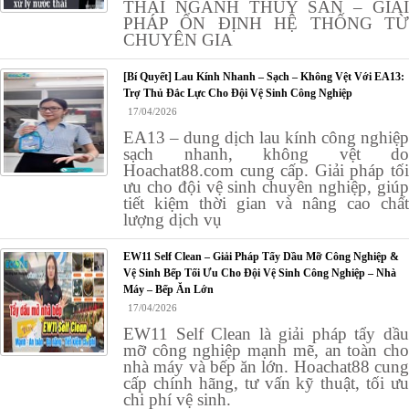
THẢI NGÀNH THỦY SẢN – GIẢI
PHÁP ỔN ĐỊNH HỆ THỐNG TỪ
CHUYÊN GIA
[Bí Quyết] Lau Kính Nhanh – Sạch – Không Vệt Với EA13:
Trợ Thủ Đắc Lực Cho Đội Vệ Sinh Công Nghiệp
17/04/2026
EA13 – dung dịch lau kính công nghiệp
sạch nhanh, không vệt do
Hoachat88.com cung cấp. Giải pháp tối
ưu cho đội vệ sinh chuyên nghiệp, giúp
tiết kiệm thời gian và nâng cao chất
lượng dịch vụ
EW11 Self Clean – Giải Pháp Tẩy Dầu Mỡ Công Nghiệp &
Vệ Sinh Bếp Tối Ưu Cho Đội Vệ Sinh Công Nghiệp – Nhà
Máy – Bếp Ăn Lớn
17/04/2026
EW11 Self Clean là giải pháp tẩy dầu
mỡ công nghiệp mạnh mẽ, an toàn cho
nhà máy và bếp ăn lớn. Hoachat88 cung
cấp chính hãng, tư vấn kỹ thuật, tối ưu
chi phí vệ sinh.