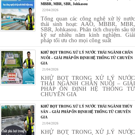
MBBR, MBR, SBR, Johkasou
22/04/2026
Tổng quan các công nghệ xử lý nước
thải sinh hoạt: AAO, MBBR, MBR,
SBR, Johkasou. Phân tích chuyên sâu từ
kỹ sư nhiều năm kinh nghiệm. Giải
pháp tối ưu cho mọi công suất
KHỬ BỌT TRONG XỬ LÝ NƯỚC THẢI NGÀNH CHĂN
NUÔI – GIẢI PHÁP ỔN ĐỊNH HỆ THỐNG TỪ CHUYÊN
GIA
21/04/2026
KHỬ BỌT TRONG XỬ LÝ NƯỚC
THẢI NGÀNH CHĂN NUÔI – GIẢI
PHÁP ỔN ĐỊNH HỆ THỐNG TỪ
CHUYÊN GIA
KHỬ BỌT TRONG XỬ LÝ NƯỚC THẢI NGÀNH THỦY
SẢN – GIẢI PHÁP ỔN ĐỊNH HỆ THỐNG TỪ CHUYÊN
GIA
21/04/2026
KHỬ BỌT TRONG XỬ LÝ NƯỚC