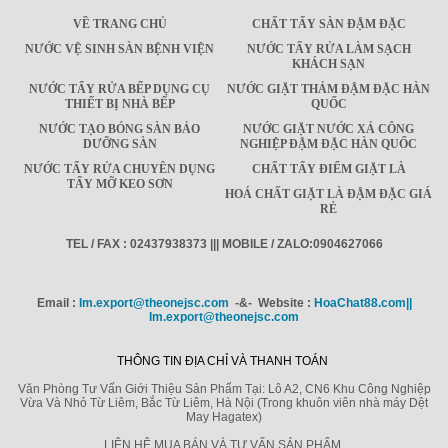
VỀ TRANG CHỦ
CHẤT TẨY SÀN ĐẬM ĐẶC
NƯỚC VỆ SINH SÀN BỆNH VIỆN
NƯỚC TẨY RỬA LÀM SẠCH
KHÁCH SẠN
NƯỚC TẨY RỬA BẾP DỤNG CỤ
NƯỚC GIẶT THẢM ĐẬM ĐẶC HÀN
THIẾT BỊ NHÀ BẾP
QUỐC
NƯỚC TẠO BÓNG SÀN BẢO
NƯỚC GIẶT NƯỚC XẢ CÔNG
DƯỠNG SÀN
NGHIỆP ĐẬM ĐẶC HÀN QUỐC
NƯỚC TẨY RỬA CHUYÊN DỤNG
CHẤT TẨY ĐIỂM GIẶT LÀ
TẨY MỠ KEO SƠN
HOÁ CHẤT GIẶT LÀ ĐẬM ĐẶC GIÁ
RẺ
TEL / FAX : 02437938373 ||| MOBILE / ZALO:0904627066
Email :
Im.export@theonejsc.com
-&- Website :
HoaChat88.com||
Im.export@theonejsc.com
THÔNG TIN ĐỊA CHỈ VÀ THANH TOÁN
Văn Phòng Tư Vấn Giới Thiệu Sản Phẩm Tại: Lô A2, CN6 Khu Công Nghiệp
Vừa Và Nhỏ Từ Liêm, Bắc Từ Liêm, Hà Nội (Trong khuôn viên nhà máy Dệt
May Hagatex)
LIÊN HỆ MUA BÁN VÀ TƯ VẤN SẢN PHẨM.