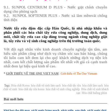
9.1. SUNPOL CENTRIUM D PLUS - Nước giặt chính chuyên
dụng cho phòng sạch
9.2. SUNPOL SOFTENER PLUS - Nước xả làm mềmvải chống
tĩnh điện
Nước tẩy rửa đậm đặc cấp Hàn Quốc, là nhà nhập khẩu và
phân phối các hóa chất tẩy rửa công nghiệp, dung dịch, dung
môi, chất tẩy rửa cao cấp dùng trong ngành công nghiệp giặt
là, tẩy rửa và vệ sinh công nghiệp trên thị trường toàn quốc.
Với đội ngũ nhân viên kinh doanh chuyên nghiệp tận tâm, am
hiểu sản phẩm cũng như dịch vụ chăm sóc sau bán hàng, chúng
tôi luôn cam kết đem lại cho quý khách những dịch vụ tiện ích
nhất, cam kết chất lượng sản phẩm tốt nhất với giá cả cạnh tranh
nhất đem lại hiệu quả kinh tế cao.
*
GIỚI THIỆU VỀ THE ONE VIET NAM
:
Giới thiếu về The One Vietnam
Tags:
Hóa chất Korea
hóa chất vệ sinh làm sạch
hóa chất tẩy rửa
hóa chất làm sạch
hóa
chất vệ sinh
hóa chất tẩy rửa korea
hóa chất vệ sinh công nghiệp
Hóa chất vệ sinh khách
sạn
Hóa chất buồng phòn
Bài mới hơn
khử bọt cho dệt may, xử lý nước bảng mạch, phát triển, sơn tĩnh, xử lý nước thải,