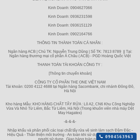
Kinh Doanh: 0904627066
Kinh Doanh: 0936231598
Kinh Doanh: 0936151129
Kinh Doanh: 0902164766
THÔNG TIN THÀNH TOÁN CÁ NHÂN :
Ngân hàng ACB | Chủ TK: Nguyễn Trung Dũng | Số TK: 7813 8789 || Tại:
Ngân hàng thương mại cổ phần Á Châu ( ACB) - PGD Hoàng Quốc Việt
THANH TOÁN TÀI KHOẢN CÔNG TY :
[Thông tin chuyển khoản]
CÔNG TY CỔ PHẦN THE ONE VIỆT NAM
Tài khoản: 0200 4112 4688 tại Ngân hàng Sacombank, chi nhánh Đông Đô,
Hà Nội
Kho hàng Mẫu: KHO HÀNG CHẤT TẨY RỬA : Lô A2, CN6 Khu Công Nghiệp
Vừa Và Nhỏ Từ Liêm, Bắc Từ Liêm, Hà Nội (Trong khuôn viên nhà máy Dệt
May Hagatex)
-&-&-&-
Nhập khẩu và phân phối các loại chất tẩy rửa vệ sinh làm sạch Đậm Đặc -
Hiệu Quả - Thân thiện môi trường - An toàn khi sử dụng cho mọi bề mặt và
Click
0904563963
người sử dụng . Giao hàng toàn quốc