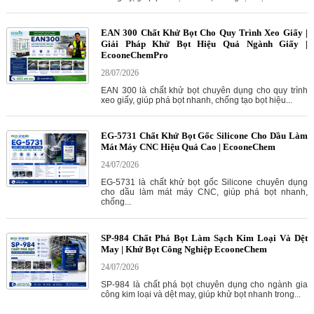
EAN 300 Chất Khử Bọt Cho Quy Trình Xeo Giấy |
Giải Pháp Khử Bọt Hiệu Quả Ngành Giấy |
EcooneChemPro
28/07/2026
EAN 300 là chất khử bọt chuyên dụng cho quy trình
xeo giấy, giúp phá bọt nhanh, chống tạo bọt hiệu...
EG-5731 Chất Khử Bọt Gốc Silicone Cho Dầu Làm
Mát Máy CNC Hiệu Quả Cao | EcooneChem
24/07/2026
EG-5731 là chất khử bọt gốc Silicone chuyên dụng
cho dầu làm mát máy CNC, giúp phá bọt nhanh,
chống...
SP-984 Chất Phá Bọt Làm Sạch Kim Loại Và Dệt
May | Khử Bọt Công Nghiệp EcooneChem
24/07/2026
SP-984 là chất phá bọt chuyên dụng cho ngành gia
công kim loại và dệt may, giúp khử bọt nhanh trong...