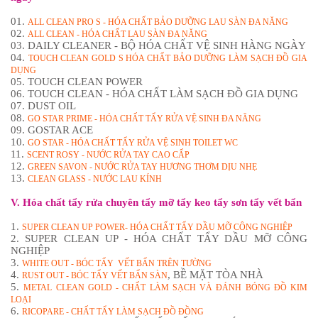
01.
ALL CLEAN PRO S - HÓA CHẤT BẢO DƯỠNG LAU SÀN ĐA NĂNG
02.
ALL CLEAN - HÓA CHẤT LAU SÀN ĐA NĂNG
03. DAILY CLEANER - BỘ HÓA CHẤT VỆ SINH HÀNG NGÀY
04.
TOUCH CLEAN GOLD S HÓA CHẤT BẢO DƯỠNG LÀM SẠCH ĐỒ GIA
DỤNG
05. TOUCH CLEAN POWER
06. TOUCH CLEAN - HÓA CHẤT LÀM SẠCH ĐỒ GIA DỤNG
07. DUST OIL
08.
GO STAR PRIME - HÓA CHẤT TẨY RỬA VỆ SINH ĐA NĂNG
09. GOSTAR ACE
10.
GO STAR - HÓA CHẤT TẨY RỬA VỆ SINH TOILET WC
11.
SCENT ROSY - NƯỚC RỬA TAY CAO CẤP
12.
GREEN SAVON - NƯỚC RỬA TAY HƯƠNG THƠM DỊU NHẸ
13.
CLEAN GLASS - NƯỚC LAU KÍNH
V. Hóa chất tẩy rửa chuyên tẩy mỡ tẩy keo tẩy sơn tẩy vết bẩn
1.
SUPER CLEAN UP POWER- HÓA CHẤT TẨY DẦU MỠ CÔNG NGHIỆP
2. SUPER CLEAN UP - HÓA CHẤT TẨY DẦU MỠ CÔNG
NGHIỆP
3.
WHITE OUT - BÓC TẨY VẾT BẨN TRÊN TƯỜNG
4.
, BỀ MẶT TÒA NHÀ
RUST OUT - BÓC TẨY VẾT BẨN SÀN
5.
METAL CLEAN GOLD - CHẤT LÀM SẠCH VÀ ĐÁNH BÓNG ĐỒ KIM
LOẠI
6.
RICOPARE - CHẤT TẨY LÀM SẠCH ĐỒ ĐỒNG