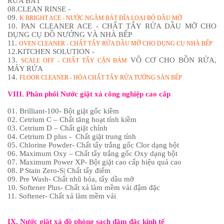
RỬA BÁT
08.CLEAN RINSE -
09.
K BRIGHT ACE - NƯỚC NGÂM BÁT ĐĨA LOẠI BỎ DẦU MỠ
10. PAN CLEANER ACE - CHẤT TẨY RỬA DẦU MỠ CHO
DỤNG CỤ ĐỒ NƯỚNG VÀ NHÀ BẾP
11.
OVEN CLEANER - CHẤT TẨY RỬA DẦU MỠ CHO DỤNG CỤ NHÀ BẾP
12.KITCHEN SOLUTION -
13.
VÔ CƠ CHO BỒN RỬA,
SCALE OFF - CHẤT TẨY CẶN BÁM
MÁY RỬA
14.
FLOOR CLEANER - HÓA CHẤT TẨY RỬA TƯỜNG SÀN BẾP
VIII. Phân phối Nước giặt xả công nghiệp cao cấp
01. Brilliant-100- Bột giặt gốc kiềm
02. Cetrium C – Chất tăng hoạt tính kiềm
03. Cetrium D – Chất giặt chính
04. Cetrium D plus - Chất giặt trung tính
05. Chlorine Powder- Chất tẩy trắng gốc Clor dạng bột
06. Maximum Oxy – Chất tẩy trắng gốc Oxy dạng bột
07. Maximum Power XP- Bột giặt cao cấp hiệu quả cao
08. P Stain Zero-S| Chất tẩy điểm
09. Pre Wash- Chất nhũ hóa, tẩy dầu mỡ
10. Softener Plus- Chất xả làm mềm vải đậm đặc
11. Softener- Chất xả làm mềm vải
IX. Nước giặt xả đồ phòng sạch đậm đặc kinh tế