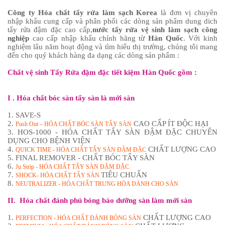
Công ty Hóa chất tẩy rửa làm sạch Korea
là đơn vị chuyên
nhập khẩu cung cấp và phân phối các dòng sản phẩm dung dich
tẩy rửa đậm đặc cao cấp,
nước tẩy rửa vệ sinh làm sạch công
nghiệp
cao cấp nhập khẩu chính hãng từ
Hàn Quốc
. Với kinh
nghiệm lâu năm hoạt động và tìm hiểu thị trường, chúng tôi mang
đến cho quý khách hàng đa dạng các dòng sản phẩm :
Chất vệ sinh Tẩy Rửa đậm đặc tiết kiệm Hàn Quốc gồm :
I . Hóa chất bóc sàn tẩy sàn là mới sàn
1. SAVE-S
2.
CAO CẤP ÍT ĐỘC HẠI
Push Out – HÓA CHẤT BÓC SÀN TẨY SÀN
3. HOS-1000 - HÓA CHẤT TẨY SÀN ĐẬM ĐẶC CHUYÊN
DỤNG CHO BỆNH VIỆN
4.
CHẤT LƯỢNG CAO
QUICK TIME - HÓA CHẤT TẨY SÀN ĐẬM ĐẶC
5. FINAL REMOVER - CHẤT BÓC TẨY SÀN
6.
Ju Strip - HÓA CHẤT TẨY SÀN ĐẬM ĐẶC
7.
TIÊU CHUẨN
SHOCK- HÓA CHẤT TẨY SÀN
8.
NEUTRALIZER - HÓA CHẤT TRUNG HÒA DÀNH CHO SÀN
II. Hóa chất đánh phủ bóng bảo dưỡng sàn làm mới sàn
1.
CHẤT LƯỢNG CAO
PERFECTION - HÓA CHẤT ĐÁNH BÓNG SÀN