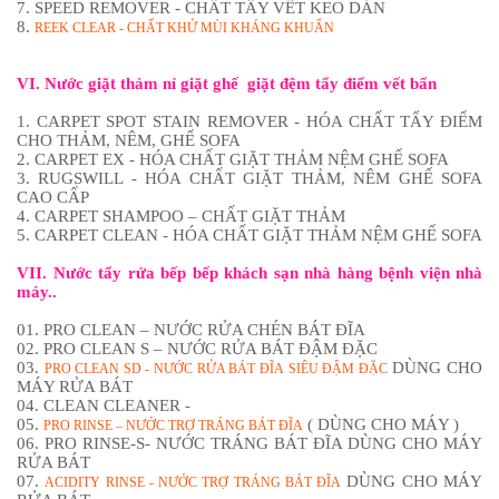
7. SPEED REMOVER - CHẤT TẨY VẾT KEO DÁN
8.
REEK CLEAR - CHẤT KHỬ MÙI KHÁNG KHUẨN
VI. Nước giặt thảm nỉ giặt ghế giặt đệm tẩy điểm vết bẩn
1. CARPET SPOT STAIN REMOVER - HÓA CHẤT TẨY ĐIỂM
CHO THẢM, NÊM, GHẾ SOFA
2. CARPET EX - HÓA CHẤT GIẶT THẢM NỆM GHẾ SOFA
3. RUGSWILL - HÓA CHẤT GIẶT THẢM, NÊM GHẾ SOFA
CAO CẤP
4. CARPET SHAMPOO – CHẤT GIẶT THẢM
5. CARPET CLEAN - HÓA CHẤT GIẶT THẢM NỆM GHẾ SOFA
VII. Nước tẩy rửa bếp bếp khách sạn nhà hàng bệnh viện nhà
máy..
01. PRO CLEAN – NƯỚC RỬA CHÉN BÁT ĐĨA
02. PRO CLEAN S – NƯỚC RỬA BÁT ĐẬM ĐẶC
03.
DÙNG CHO
PRO CLEAN SD - NƯỚC RỬA BÁT ĐĨA SIÊU ĐẬM ĐẶC
MÁY RỬA BÁT
04. CLEAN CLEANER -
05.
( DÙNG CHO MÁY )
PRO RINSE – NƯỚC TRỢ TRÁNG BÁT ĐĨA
06. PRO RINSE-S- NƯỚC TRÁNG BÁT ĐĨA DÙNG CHO MÁY
RỬA BÁT
07.
DÙNG CHO MÁY
ACIDITY RINSE - NƯỚC TRỢ TRÁNG BÁT ĐĨA