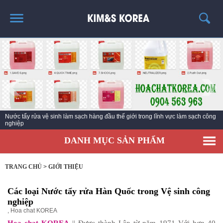
TRANG CHỦ
GIỚI THIỆU
THÔNG TIN SẢN PHẨM
TIN TỨC
Nước tẩy rửa vệ sinh làm sạch hàng đầu thế giới trong lĩnh vực làm sạch công
LIÊN HỆ
nghiệp
EC KY NƯỚC TẨY RỬA CÔNG NGHIỆP ECO ONE
DANH MỤC SẢN PHẨM
TRANG CHỦ
>
GIỚI THIỆU
Các loại Nước tẩy rửa Hàn Quốc trong Vệ sinh công
nghiệp
,
Hoa chat KOREA