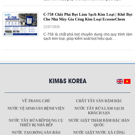
C-758 Chất Phá Bọt Làm Sạch Kim Loại | Khử Bọt
Cho Nhà Máy Gia Công Kim Loại EcooneChem
22/07/2026
C-758 là chất phá bọt chuyên dụng cho quy trình làm
sạch kim loại, giúp kiểm soát bọt hiệu quả...
VỀ TRANG CHỦ
CHẤT TẨY SÀN ĐẬM ĐẶC
NƯỚC VỆ SINH SÀN BỆNH VIỆN
NƯỚC TẨY RỬA LÀM SẠCH
KHÁCH SẠN
NƯỚC TẨY RỬA BẾP DỤNG CỤ
NƯỚC GIẶT THẢM ĐẬM ĐẶC HÀN
THIẾT BỊ NHÀ BẾP
QUỐC
NƯỚC TẠO BÓNG SÀN BẢO
NƯỚC GIẶT NƯỚC XẢ CÔNG