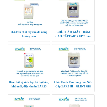
O-Clean chất tẩy rửa đa năng
CHẾ PHẨM GIẶT THẢM
hương cam
CAO CẤP EAR17 KPC Làm
sạch thảm, nệm, ghế sofa cho
mọi không gian
Hóa chất vệ sinh loại bỏ bụi bẩn,
Chất Đánh Phủ Bóng Sàn Siêu
khử mùi, diệt khuẩn EAR23
Cấp EAR5 HI – GLINT Giải
DUS TOP cho khu vực bẩn cần
Pháp Tối Ưu Cho Mọi Loại Sàn
làm sạch