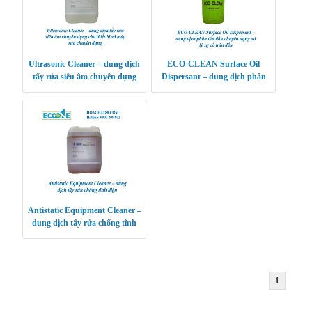
Ultrasonic Cleaner – dung dịch
ECO-CLEAN Surface Oil
tẩy rửa siêu âm chuyên dụng
Dispersant – dung dịch phân
cho thiết bị và máy rửa chuyên
tán dầu chuyên dụng xử lý sự cố
dụng
tràn dầu
Antistatic Equipment Cleaner –
dung dịch tẩy rửa chống tĩnh
điện
1