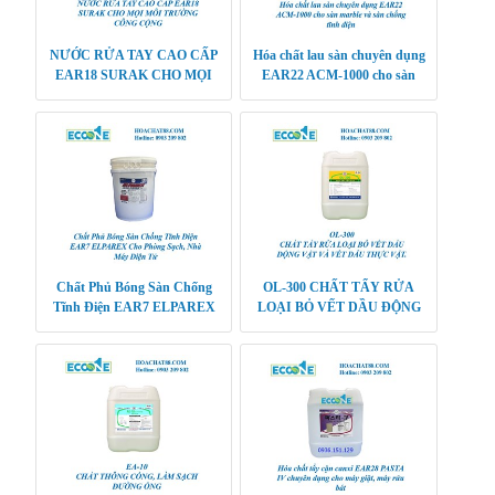
NƯỚC RỬA TAY CAO CẤP
Hóa chất lau sàn chuyên dụng
EAR18 SURAK CHO MỌI
EAR22 ACM-1000 cho sàn
MÔI TRƯỜNG CÔNG CỘNG
marble và sàn chống tĩnh điện
Chất Phủ Bóng Sàn Chống
OL-300 CHẤT TẨY RỬA
Tĩnh Điện EAR7 ELPAREX
LOẠI BỎ VẾT DẦU ĐỘNG
Cho Phòng Sạch, Nhà Máy Điện
VẬT VÀ VẾT DẦU THỰC
Tử
VẬT.