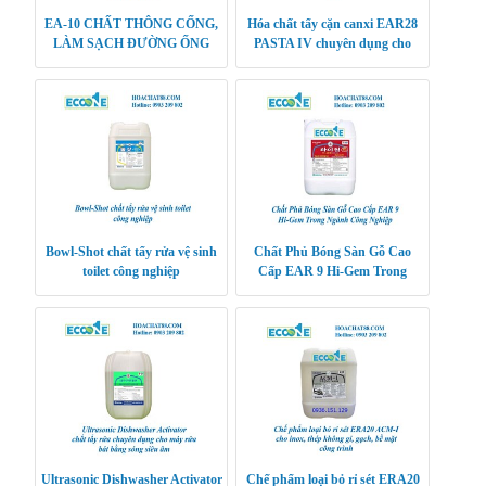
EA-10 CHẤT THÔNG CỐNG,
Hóa chất tẩy cặn canxi EAR28
LÀM SẠCH ĐƯỜNG ỐNG
PASTA IV chuyên dụng cho
máy giặt, máy rửa bát
Bowl-Shot chất tẩy rửa vệ sinh
Chất Phủ Bóng Sàn Gỗ Cao
toilet công nghiệp
Cấp EAR 9 Hi-Gem Trong
Ngành Công Nghiệp
Ultrasonic Dishwasher Activator
Chế phẩm loại bỏ rỉ sét ERA20