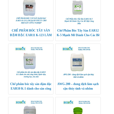
CHẾ PHẨM BÓC TẨY SÀN
Chế Phẩm Bóc Tẩy Sàn EAR12
ĐẬM ĐẶC EAR11 K-123 LÀM
K-5 Mạnh Mẽ Dành Cho Các Bề
SẠCH TỐI ƯU CHO MỌI SÀN
Mặt Cứng Đầu
CÔNG NGHIỆP
Chế phẩm bóc tẩy sàn đậm đặc
AWG-200 – dung dịch làm sạch
EAR10 K-1 dành cho sàn công
cặn thủy tinh và nhôm
trình, bệnh viện, trường học, tòa
nhà