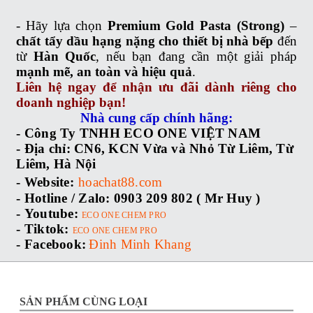
- Hãy lựa chọn
Premium Gold Pasta (Strong)
–
chất tẩy dầu hạng nặng cho thiết bị nhà bếp
đến
từ
Hàn Quốc
, nếu bạn đang cần một giải pháp
mạnh mẽ, an toàn và hiệu quả
.
Liên hệ ngay để nhận ưu đãi dành riêng cho
doanh nghiệp bạn!
Nhà cung cấp chính hãng:
- Công Ty TNHH ECO ONE VIỆT NAM
-
Địa chỉ:
CN6, KCN Vừa và Nhỏ Từ Liêm, Từ
Liêm, Hà Nội
-
Website:
hoachat88.com
-
Hotline / Zalo:
0903 209 802 ( Mr Huy )
-
Youtube:
ECO ONE CHEM PRO
-
Tiktok:
ECO ONE CHEM PRO
-
Facebook:
Đinh Minh Khang
SẢN PHẨM CÙNG LOẠI