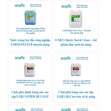
Nước tráng bát đĩa công nghiệp
EAR15 Quick Turch Clean – chế
EAR26 PASTA Ⅱ chuyên dụng
phẩm làm sạch đa năng
cho máy rửa bát công nghiệp
Chất phủ đánh bóng sàn cao
Chất phủ bóng sàn cao cấp
cấp EAR3 SUPER HI-COAT
EAR1 Hi-Coat bảo vệ & nâng
cho gạch nhựa, sàn nhựa và
cao thẩm mỹ sàn vượt trội
terrazzo