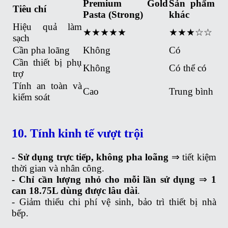
Premium Gold
Sản phẩm
Tiêu chí
Pasta (Strong)
khác
Hiệu quả làm
★★★★★
★★★☆☆
sạch
Cần pha loãng
Không
Có
Cần thiết bị phụ
Không
Có thể có
trợ
Tính an toàn và
Cao
Trung bình
kiểm soát
10. Tính kinh tế vượt trội
- Sử dụng trực tiếp, không pha loãng
⇒ tiết kiệm
thời gian và nhân công.
- Chỉ cần lượng nhỏ cho mỗi lần sử dụng
⇒
1
can 18.75L dùng được lâu dài
.
- Giảm thiểu chi phí vệ sinh, bảo trì thiết bị nhà
bếp.