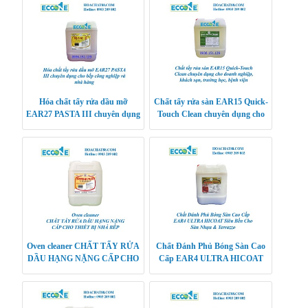
Hóa chất tẩy rửa dầu mỡ
Chất tẩy rửa sàn EAR15 Quick-
EAR27 PASTA III chuyên dụng
Touch Clean chuyên dụng cho
cho bếp công nghiệp và nhà
doanh nghiệp, khách sạn,
hàng
trường học, bệnh v
Oven cleaner CHẤT TẨY RỬA
Chất Đánh Phủ Bóng Sàn Cao
DẦU HẠNG NẶNG CẤP CHO
Cấp EAR4 ULTRA HICOAT
THIẾT BỊ NHÀ BẾP
Siêu Bền Cho Sàn Nhựa &
Terrazzo