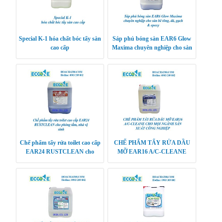
Special K-1 hóa chất bóc tẩy sàn
Sáp phủ bóng sàn EAR6 Glow
cao cấp
Maxima chuyên nghiệp cho sàn
bê tông, đá, gạch & epoxy
Chế phẩm tẩy rửa toilet cao cấp
CHẾ PHẨM TẨY RỬA DẦU
EAR24 RUSTCLEAN cho
MỠ EAR16 A/C-CLEANE
phòng tắm, nhà vệ sinh
CHO MỌI NGÀNH SẢN
XUẤT CÔNG NGHIỆP