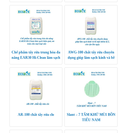
Đồ Nội Thất, Thiết Bị Gia Dụng
SINH CHUYÊN NGHIỆP CHO
và Công Nghiệp
KHÁCH SẠN, BỆNH VIỆN,
TRƯỜNG HỌC
Chế phẩm tẩy rửa trung hòa đa
AWG-100 chất tẩy rửa chuyên
năng EAR30 Hi-Clean làm sạch
dụng giúp làm sạch kính và bề
hiệu quả, an toàn cho mọi loại
mặt nhôm bị ố, cáu cặn lâu ngày
sàn
AR-100 chất tẩy rửa clo
Slant – 7 TẤM KHỬ MÙI BỒN
TIỂU NAM