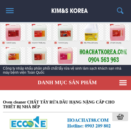
TRANG CHỦ
GIỚI THIỆU
THÔNG TIN SẢN PHẨM
TIN TỨC
Nhà sản xuất chất vệ sinh làm sạch số hàng đầu Hàn Quốc với hơn 45 Năm
LIÊN HỆ
kinh nghiệm
EC KY NƯỚC TẨY RỬA CÔNG NGHIỆP ECO ONE
DANH MỤC SẢN PHẨM
Oven cleaner CHẤT TẨY RỬA DẦU HẠNG NẶNG CẤP CHO
THIẾT BỊ NHÀ BẾP