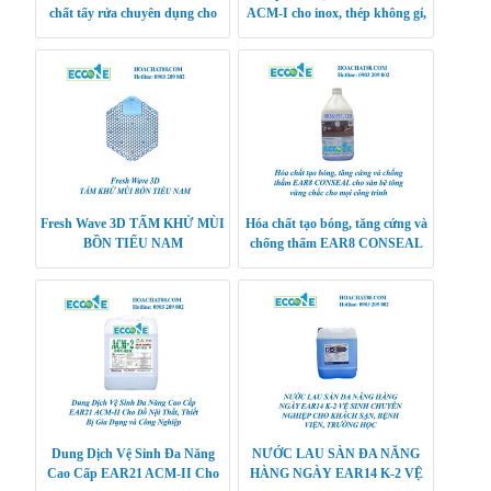
chất tẩy rửa chuyên dụng cho
ACM-I cho inox, thép không gỉ,
máy rửa bát bằng sóng siêu âm
gạch, bề mặt công trình
Fresh Wave 3D TẤM KHỬ MÙI
Hóa chất tạo bóng, tăng cứng và
BỒN TIỂU NAM
chống thấm EAR8 CONSEAL
cho sàn bê tông vững chắc cho
mọi công trình
Dung Dịch Vệ Sinh Đa Năng
NƯỚC LAU SÀN ĐA NĂNG
Cao Cấp EAR21 ACM-II Cho
HÀNG NGÀY EAR14 K-2 VỆ