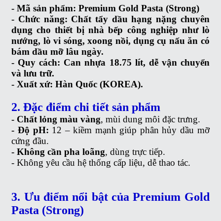
- Mã sản phẩm:
Premium Gold Pasta (Strong)
- Chức năng:
Chất tẩy dầu hạng nặng chuyên
dụng cho thiết bị nhà bếp công nghiệp như
lò
nướng
,
lò vi sóng
,
xoong nồi
,
dụng cụ nấu ăn có
bám dầu mỡ lâu ngày
.
- Quy cách:
Can nhựa 18.75 lít, dễ vận chuyển
và lưu trữ.
- Xuất xứ:
Hàn Quốc (KOREA).
2. Đặc điểm chi tiết sản phẩm
- Chất lỏng màu vàng
, mùi dung môi đặc trưng.
- Độ pH:
12 – kiềm mạnh giúp phân hủy dầu mỡ
cứng đầu.
- Không cần pha loãng
, dùng trực tiếp.
- Không yêu cầu hệ thống cấp liệu, dễ thao tác.
3. Ưu điểm nổi bật của Premium Gold
Pasta (Strong)