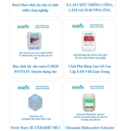
Bowl-Shot chất tẩy rửa vệ sinh
EA-10 CHẤT THÔNG CỐNG,
toilet công nghiệp
LÀM SẠCH ĐƯỜNG ỐNG
Hóa chất tẩy cặn canxi EAR28
Chất Phủ Bóng Sàn Gỗ Cao
PASTA IV chuyên dụng cho
Cấp EAR 9 Hi-Gem Trong
máy giặt, máy rửa bát
Ngành Công Nghiệp
Fresh Wave 3D TẤM KHỬ MÙI
Ultrasonic Dishwasher Activator