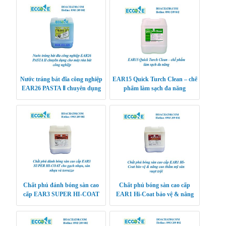
Nước tráng bát đĩa công nghiệp
EAR15 Quick Turch Clean – chế
EAR26 PASTA Ⅱ chuyên dụng
phẩm làm sạch đa năng
cho máy rửa bát công nghiệp
Chất phủ đánh bóng sàn cao
Chất phủ bóng sàn cao cấp
cấp EAR3 SUPER HI-COAT
EAR1 Hi-Coat bảo vệ & nâng
cho gạch nhựa, sàn nhựa và
cao thẩm mỹ sàn vượt trội
terrazzo