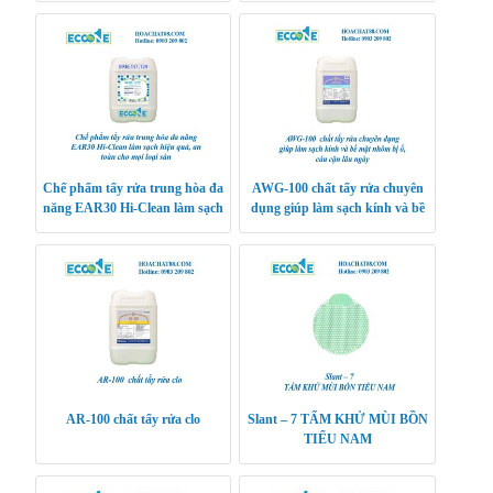
và Công Nghiệp
KHÁCH SẠN, BỆNH VIỆN,
TRƯỜNG HỌC
Chế phẩm tẩy rửa trung hòa đa
AWG-100 chất tẩy rửa chuyên
năng EAR30 Hi-Clean làm sạch
dụng giúp làm sạch kính và bề
hiệu quả, an toàn cho mọi loại
mặt nhôm bị ố, cáu cặn lâu ngày
sàn
AR-100 chất tẩy rửa clo
Slant – 7 TẤM KHỬ MÙI BỒN
TIỂU NAM