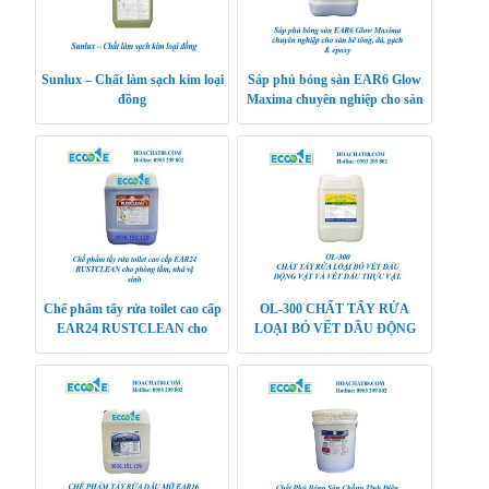
Sunlux – Chất làm sạch kim loại
Sáp phủ bóng sàn EAR6 Glow
đồng
Maxima chuyên nghiệp cho sàn
bê tông, đá, gạch & epoxy
Chế phẩm tẩy rửa toilet cao cấp
OL-300 CHẤT TẨY RỬA
EAR24 RUSTCLEAN cho
LOẠI BỎ VẾT DẦU ĐỘNG
phòng tắm, nhà vệ sinh
VẬT VÀ VẾT DẦU THỰC
VẬT.