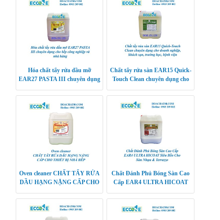
Hóa chất tẩy rửa dầu mỡ
Chất tẩy rửa sàn EAR15 Quick-
EAR27 PASTA III chuyên dụng
Touch Clean chuyên dụng cho
cho bếp công nghiệp và nhà
doanh nghiệp, khách sạn,
hàng
trường học, bệnh v
Oven cleaner CHẤT TẨY RỬA
Chất Đánh Phủ Bóng Sàn Cao
DẦU HẠNG NẶNG CẤP CHO
Cấp EAR4 ULTRA HICOAT
THIẾT BỊ NHÀ BẾP
Siêu Bền Cho Sàn Nhựa &
Terrazzo