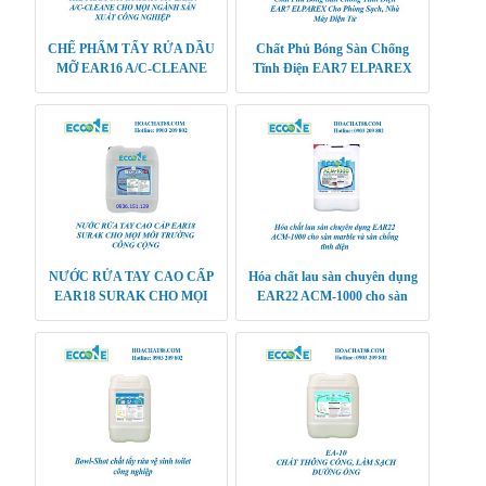
CHẾ PHẨM TẨY RỬA DẦU
Chất Phủ Bóng Sàn Chống
MỠ EAR16 A/C-CLEANE
Tĩnh Điện EAR7 ELPAREX
CHO MỌI NGÀNH SẢN
Cho Phòng Sạch, Nhà Máy Điện
XUẤT CÔNG NGHIỆP
Tử
NƯỚC RỬA TAY CAO CẤP
Hóa chất lau sàn chuyên dụng
EAR18 SURAK CHO MỌI
EAR22 ACM-1000 cho sàn
MÔI TRƯỜNG CÔNG CỘNG
marble và sàn chống tĩnh điện