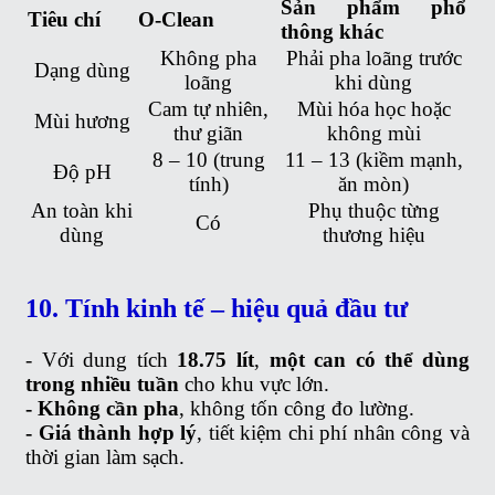
Sản phẩm phổ
Tiêu chí
O-Clean
thông khác
Không pha
Phải pha loãng trước
Dạng dùng
loãng
khi dùng
Cam tự nhiên,
Mùi hóa học hoặc
Mùi hương
thư giãn
không mùi
8 – 10 (trung
11 – 13 (kiềm mạnh,
Độ pH
tính)
ăn mòn)
An toàn khi
Phụ thuộc từng
Có
dùng
thương hiệu
10. Tính kinh tế – hiệu quả đầu tư
- Với dung tích
18.75 lít
,
một can có thể dùng
trong nhiều tuần
cho khu vực lớn.
- Không cần pha
, không tốn công đo lường.
- Giá thành hợp lý
, tiết kiệm chi phí nhân công và
thời gian làm sạch.