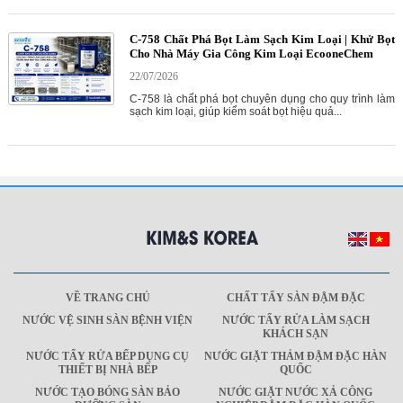
C-758 Chất Phá Bọt Làm Sạch Kim Loại | Khử Bọt
Cho Nhà Máy Gia Công Kim Loại EcooneChem
22/07/2026
C-758 là chất phá bọt chuyên dụng cho quy trình làm
sạch kim loại, giúp kiểm soát bọt hiệu quả...
VỀ TRANG CHỦ
CHẤT TẨY SÀN ĐẬM ĐẶC
NƯỚC VỆ SINH SÀN BỆNH VIỆN
NƯỚC TẨY RỬA LÀM SẠCH
KHÁCH SẠN
NƯỚC TẨY RỬA BẾP DỤNG CỤ
NƯỚC GIẶT THẢM ĐẬM ĐẶC HÀN
THIẾT BỊ NHÀ BẾP
QUỐC
NƯỚC TẠO BÓNG SÀN BẢO
NƯỚC GIẶT NƯỚC XẢ CÔNG