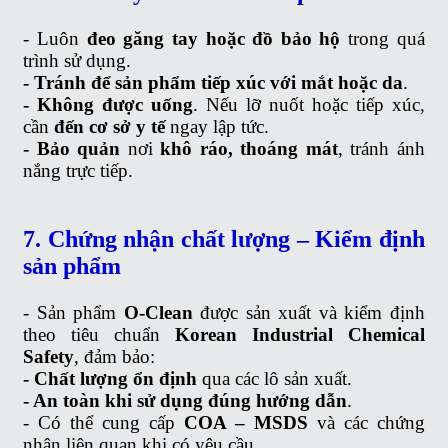
- Luôn
đeo găng tay hoặc đồ bảo hộ
trong quá
trình sử dụng.
- Tránh để sản phẩm tiếp xúc với mắt hoặc da
.
- Không được uống
. Nếu lỡ nuốt hoặc tiếp xúc,
cần
đến cơ sở y tế
ngay lập tức.
- Bảo quản
nơi
khô ráo, thoáng mát
, tránh ánh
nắng trực tiếp.
7
. Chứng nhận chất lượng – Kiểm định
sản phẩm
- Sản phẩm
O-Clean
được sản xuất và kiểm định
theo tiêu chuẩn
Korean Industrial Chemical
Safety
, đảm bảo:
- Chất lượng ổn định
qua các lô sản xuất.
- An toàn khi sử dụng đúng hướng dẫn
.
- Có thể cung cấp
COA – MSDS
và các chứng
nhận liên quan khi có yêu cầu.