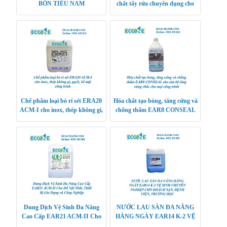
BỒN TIỂU NAM
chất tẩy rửa chuyên dụng cho
máy rửa bát bằng sóng siêu âm
Chế phẩm loại bỏ rỉ sét ERA20
Hóa chất tạo bóng, tăng cứng và
ACM-I cho inox, thép không gỉ,
chống thấm EAR8 CONSEAL
gạch, bề mặt công trình
cho sàn bê tông vững chắc cho
mọi công trình
Dung Dịch Vệ Sinh Đa Năng
NƯỚC LAU SÀN ĐA NĂNG
Cao Cấp EAR21 ACM-II Cho
HÀNG NGÀY EAR14 K-2 VỆ
Đồ Nội Thất, Thiết Bị Gia Dụng
SINH CHUYÊN NGHIỆP CHO