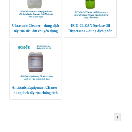
Ultrasonic Cleaner – dung dịch
ECO-CLEAN Surface Oil
tẩy rửa siêu âm chuyên dụng
Dispersant – dung dịch phân
cho thiết bị và máy rửa chuyên
tán dầu chuyên dụng xử lý sự cố
dụng
tràn dầu
Antistatic Equipment Cleaner –
dung dịch tẩy rửa chống tĩnh
điện
1