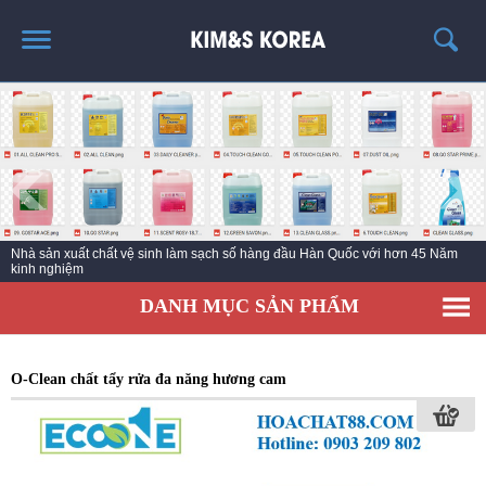
TRANG CHỦ
GIỚI THIỆU
THÔNG TIN SẢN PHẨM
TIN TỨC
Nước tẩy rửa vệ sinh làm sạch hàng đầu thế giới trong lĩnh vực làm sạch công
LIÊN HỆ
nghiệp
EC KY NƯỚC TẨY RỬA CÔNG NGHIỆP ECO ONE
DANH MỤC SẢN PHẨM
O-Clean chất tẩy rửa đa năng hương cam