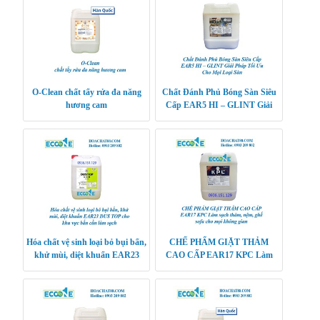
O-Clean chất tẩy rửa đa năng
Chất Đánh Phủ Bóng Sàn Siêu
hương cam
Cấp EAR5 HI – GLINT Giải
Pháp Tối Ưu Cho Mọi Loại Sàn
Hóa chất vệ sinh loại bỏ bụi bẩn,
CHẾ PHẨM GIẶT THẢM
khử mùi, diệt khuẩn EAR23
CAO CẤP EAR17 KPC Làm
DUS TOP cho khu vực bẩn cần
sạch thảm, nệm, ghế sofa cho
làm sạch
mọi không gian