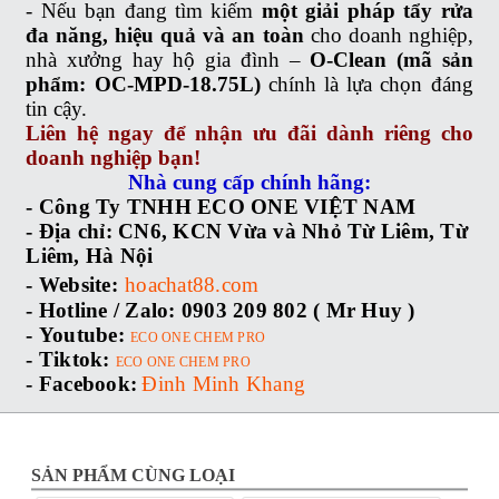
- Nếu bạn đang tìm kiếm
một giải pháp tẩy rửa
đa năng, hiệu quả và an toàn
cho doanh nghiệp,
nhà xưởng hay hộ gia đình –
O-Clean (mã sản
phẩm: OC-MPD-18.75L)
chính là lựa chọn đáng
tin cậy.
Liên hệ ngay để nhận ưu đãi dành riêng cho
doanh nghiệp bạn!
Nhà cung cấp chính hãng:
- Công Ty TNHH ECO ONE VIỆT NAM
-
Địa chỉ:
CN6, KCN Vừa và Nhỏ Từ Liêm, Từ
Liêm, Hà Nội
-
Website:
hoachat88.com
-
Hotline / Zalo:
0903 209 802 ( Mr Huy )
-
Youtube:
ECO ONE CHEM PRO
-
Tiktok:
ECO ONE CHEM PRO
-
Facebook:
Đinh Minh Khang
SẢN PHẨM CÙNG LOẠI