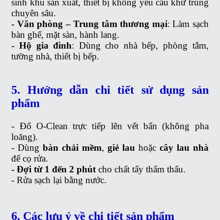
sinh khu sản xuất, thiết bị không yêu cầu khử trùng
chuyên sâu.
- Văn phòng – Trung tâm thương mại
: Làm sạch
bàn ghế, mặt sàn, hành lang.
- Hộ gia đình
: Dùng cho nhà bếp, phòng tắm,
tường nhà, thiết bị bếp.
5. Hướng dẫn chi tiết sử dụng sản
phẩm
- Đổ O-Clean trực tiếp lên vết bẩn (không pha
loãng).
- Dùng
bàn chải mềm
,
giẻ lau
hoặc
cây lau nhà
để cọ rửa.
- Đợi từ 1 đến 2 phút
cho chất tẩy thẩm thấu.
- Rửa sạch lại bằng nước.
6. Các lưu ý về chi tiết sản phẩm