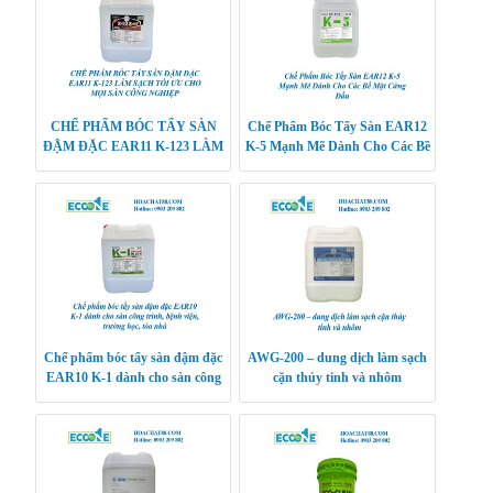
CHẾ PHẨM BÓC TẨY SÀN
Chế Phẩm Bóc Tẩy Sàn EAR12
ĐẬM ĐẶC EAR11 K-123 LÀM
K-5 Mạnh Mẽ Dành Cho Các Bề
SẠCH TỐI ƯU CHO MỌI SÀN
Mặt Cứng Đầu
CÔNG NGHIỆP
Chế phẩm bóc tẩy sàn đậm đặc
AWG-200 – dung dịch làm sạch
EAR10 K-1 dành cho sàn công
cặn thủy tinh và nhôm
trình, bệnh viện, trường học, tòa
nhà