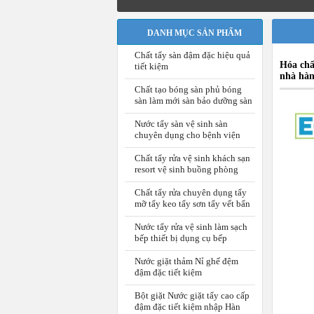
DANH MỤC SẢN PHẨM
Chất tẩy sàn đậm đặc hiệu quả
Hóa chấ
tiết kiệm
nhà hà
Chất tạo bóng sàn phủ bóng
sàn làm mới sàn bảo dưỡng sàn
Nước tẩy sàn vệ sinh sàn
chuyên dụng cho bệnh viện
Chất tẩy rửa vệ sinh khách sạn
resort vệ sinh buồng phòng
Chất tẩy rửa chuyên dụng tẩy
mỡ tẩy keo tẩy sơn tẩy vết bẩn
Nước tẩy rửa vệ sinh làm sạch
bếp thiết bị dụng cụ bếp
Nước giặt thảm Nỉ ghế đệm
đậm đặc tiết kiệm
Bột giặt Nước giặt tẩy cao cấp
đậm đặc tiết kiệm nhập Hàn