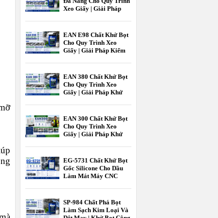
Đa Năng Cho Quy Trình
Xeo Giấy | Giải Pháp
Kiểm Soát Bọt Hiệu Quả
Ngành Giấy
EAN E98 Chất Khử Bọt
Cho Quy Trình Xeo
Giấy | Giải Pháp Kiểm
Soát Bọt Hiệu Quả Cho
Ngành Giấy |
EcooneChem
EAN 380 Chất Khử Bọt
Cho Quy Trình Xeo
Giấy | Giải Pháp Khử
Bọt Hiệu Quả Cho
 mỡ
Ngành Công Nghiệp
Giấy | Ecoone Chem
EAN 300 Chất Khử Bọt
Cho Quy Trình Xeo
Giấy | Giải Pháp Khử
Bọt Hiệu Quả Ngành
iúp
Giấy | EcooneChemPro
ông
EG-5731 Chất Khử Bọt
Gốc Silicone Cho Dầu
Làm Mát Máy CNC
Hiệu Quả Cao |
EcooneChem
SP-984 Chất Phá Bọt
Làm Sạch Kim Loại Và
 mà
Dệt May | Khử Bọt Công