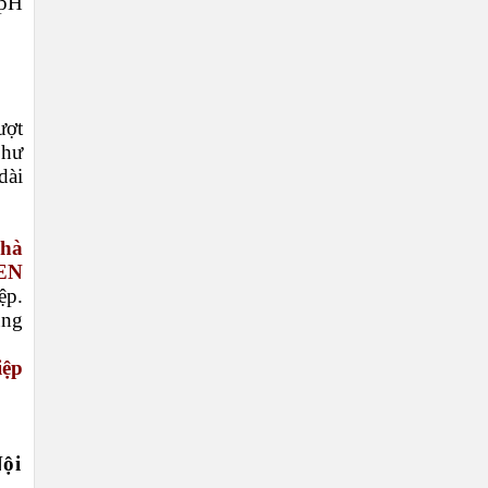
 pH
ượt
 hư
dài
nhà
EN
ệp.
ùng
iệp
ội