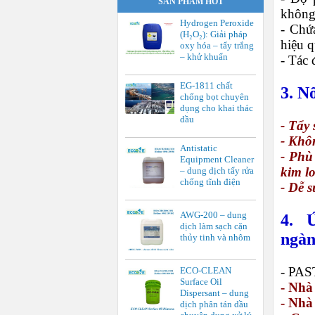
SẢN PHẨM HOT
không 
Hydrogen Peroxide
- Chứ
(H₂O₂): Giải pháp
hiệu 
oxy hóa – tẩy trắng
– khử khuẩn
- Tác 
EG-1811 chất
3. N
chống bọt chuyên
dụng cho khai thác
dầu
- Tẩy
- Khô
Antistatic
- Phù
Equipment Cleaner
kim l
– dung dịch tẩy rửa
chống tĩnh điện
- Dễ s
AWG-200 – dung
4. 
dịch làm sạch cặn
ngàn
thủy tinh và nhôm
- PAS
ECO-CLEAN
Surface Oil
- Nhà
Dispersant – dung
- Nhà
dịch phân tán dầu