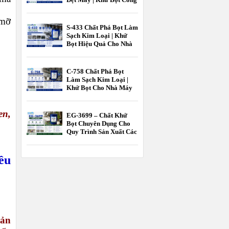
Nghiệp EcooneChem
 mỡ
S-433 Chất Phá Bọt Làm
Sạch Kim Loại | Khử
Bọt Hiệu Quả Cho Nhà
Máy Gia Công Kim
Loại EcooneChem
C-758 Chất Phá Bọt
Làm Sạch Kim Loại |
Khử Bọt Cho Nhà Máy
Gia Công Kim Loại
EcooneChem
en,
EG-3699 – Chất Khử
Bọt Chuyên Dụng Cho
Quy Trình Sản Xuất Các
Sản Phẩm Từ Mủ Cao
Su
ều
sản