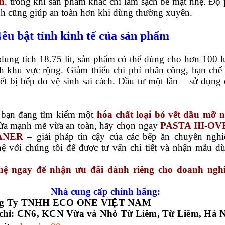
n
,
trong khi sản phẩm khác chỉ làm sạch bề mặt nhẹ. Độ
nh cũng giúp an toàn hơn khi dùng thường xuyên.
Nêu bật tính kinh tế của sản phẩm
dung tích 18.75 lít, sản phẩm có thể dùng cho hơn 100 l
nh khu vực rộng. Giảm thiểu chi phí nhân công, hạn chế
iết bị bếp do vệ sinh sai cách. Đầu tư một lần – sử dụng 
 bạn đang tìm kiếm một
hóa chất loại bỏ vết dầu mỡ 
a mạnh mẽ vừa an toàn, hãy chọn ngay
PASTA III-OV
ANER
– giải pháp tin cậy của các bếp ăn chuyên nghi
hệ với chúng tôi để được tư vấn chi tiết và nhận mẫu d
hệ ngay để nhận ưu đãi dành riêng cho doanh ngh
Nhà cung cấp chính hãng:
ng Ty TNHH ECO ONE VIỆT NAM
chỉ:
CN6, KCN Vừa và Nhỏ Từ Liêm, Từ Liêm, Hà N