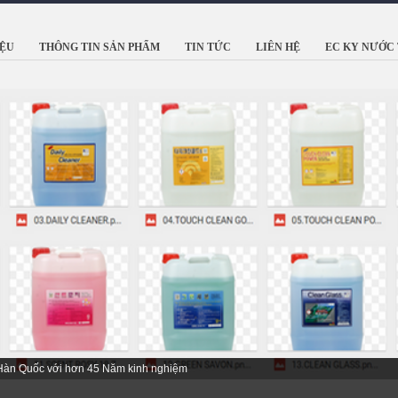
IỆU
THÔNG TIN SẢN PHẨM
TIN TỨC
LIÊN HỆ
EC KY NƯỚC 
 Hàn Quốc với hơn 45 Năm kinh nghiệm