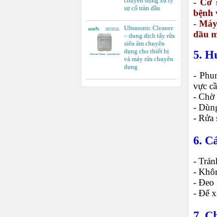
chuyên dụng xử lý
- Cơ 
sự cố tràn dầu
bệnh 
- Máy
Ultrasonic Cleaner
dầu 
– dung dịch tẩy rửa
siêu âm chuyên
dụng cho thiết bị
5. H
và máy rửa chuyên
dụng
- Phu
vực cầ
- Chờ
- Dùng
- Rửa 
6. C
- Trán
- Khô
- Đeo 
- Để x
7. C