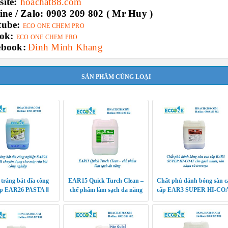
ite:
hoachat88.com
ine / Zalo:
0903 209 802 ( Mr Huy )
tube:
ECO ONE CHEM PRO
ok:
ECO ONE CHEM PRO
ebook:
Đinh Minh Khang
SẢN PHẨM CÙNG LOẠI
tráng bát đĩa công
EAR15 Quick Turch Clean –
Chất phủ đánh bóng sàn c
ệp EAR26 PASTA Ⅱ
chế phẩm làm sạch đa năng
cấp EAR3 SUPER HI-CO
dụng cho máy rửa bát
cho gạch nhựa, sàn nhựa 
công nghiệp
terrazzo