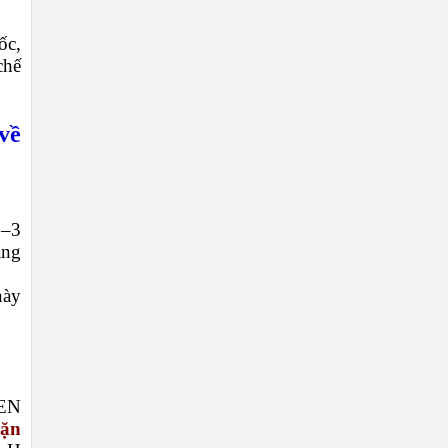
ốc,
chế
về
2–3
ảng
này
VEN
cặn