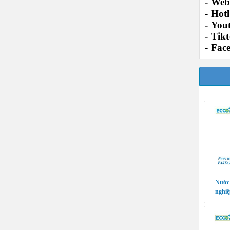
-
Webs
-
Hotl
-
You
-
Tikt
-
Fac
Nước 
nghi
chuyên 