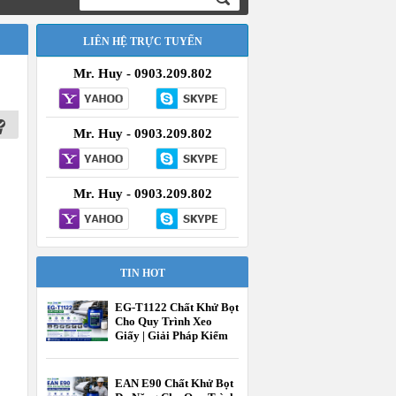
LIÊN HỆ TRỰC TUYẾN
Mr. Huy - 0903.209.802
Mr. Huy - 0903.209.802
Mr. Huy - 0903.209.802
TIN HOT
EG-T1122 Chất Khử Bọt
Cho Quy Trình Xeo
Giấy | Giải Pháp Kiểm
Soát Bọt Hiệu Quả
Trong Ngành Giấy
EAN E90 Chất Khử Bọt