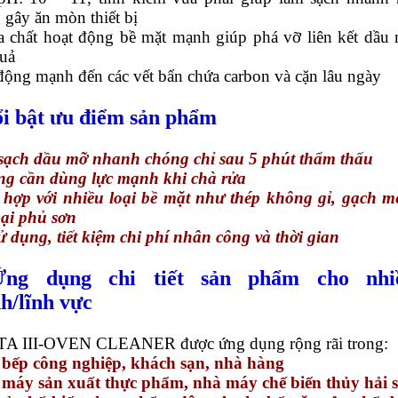
gây ăn mòn thiết bị
a chất hoạt động bề mặt mạnh giúp phá vỡ liên kết dầu
quả
động mạnh đến các vết bẩn chứa carbon và cặn lâu ngày
ổi bật ưu điểm sản phẩm
 sạch dầu mỡ nhanh chóng chỉ sau 5 phút thẩm thấu
ng cần dùng lực mạnh khi chà rửa
 hợp với nhiều loại bề mặt như thép không gỉ, gạch m
oại phủ sơn
ử dụng, tiết kiệm chi phí nhân công và thời gian
Ứng dụng chi tiết sản phẩm cho nhi
h/lĩnh vực
TA III-OVEN CLEANER được ứng dụng rộng rãi trong:
 bếp công nghiệp, khách sạn, nhà hàng
 máy sản xuất thực phẩm, nhà máy chế biến thủy hải 