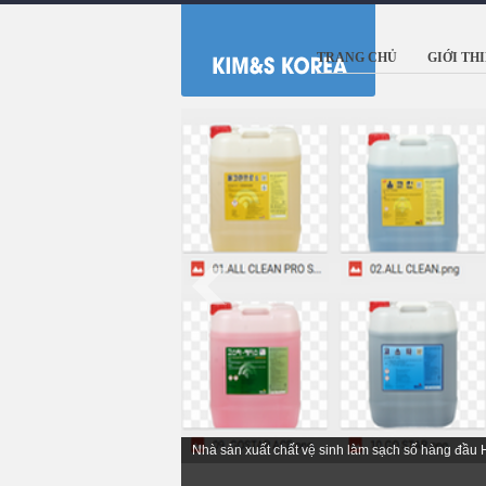
TRANG CHỦ
GIỚI TH
Nhà sản xuất chất vệ sinh làm sạch số hàng đầu