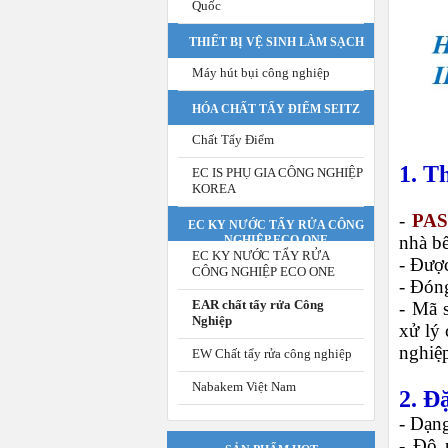
Quốc
THIẾT BỊ VỆ SINH LÀM SẠCH
Máy hút bụi công nghiệp
HÓA CHẤT TẨY ĐIỂM SEITZ
Chất Tẩy Điểm
1. T
EC IS PHỤ GIA CÔNG NGHIỆP
KOREA
-
PAS
EC KY NƯỚC TẨY RỬA CÔNG
nhà b
NGHIỆP ECO ONE
EC KY NƯỚC TẨY RỬA
- Đượ
CÔNG NGHIỆP ECO ONE
- Đóng
EAR chất tẩy rửa Công
- Mã 
Nghiệp
xử lý 
nghiệ
EW Chất tẩy rửa công nghiệp
Nabakem Việt Nam
2. Đ
- Dạn
- Độ 