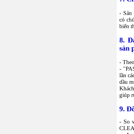
- Sản
có ch
biến 
8. Đ
sản 
- Theo
- "PA
lần cá
dầu m
Khách
giúp r
9. Đ
- So 
CLEAN