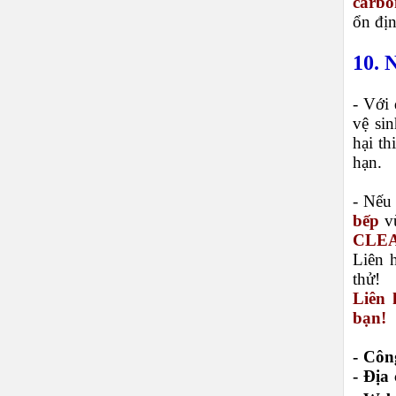
carbo
ổn đị
10. 
- Với 
vệ si
hại th
hạn.
- Nếu
bếp
vừ
CLE
Liên 
thử!
Liên 
bạn!
- Cô
-
Địa 