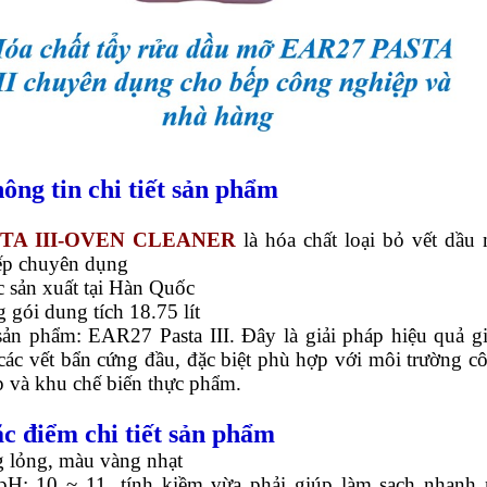
hông tin chi tiết sản phẩm
TA III-OVEN CLEANER
là hóa chất loại bỏ vết dầu
ếp chuyên dụng
c sản xuất tại Hàn Quốc
 gói dung tích 18.75 lít
sản phẩm: EAR27 Pasta III. Đây là giải pháp hiệu quả g
các vết bẩn cứng đầu, đặc biệt phù hợp với môi trường c
p và khu chế biến thực phẩm.
ặc điểm chi tiết sản phẩm
g lỏng, màu vàng nhạt
pH: 10 ~ 11, tính kiềm vừa phải giúp làm sạch nhanh