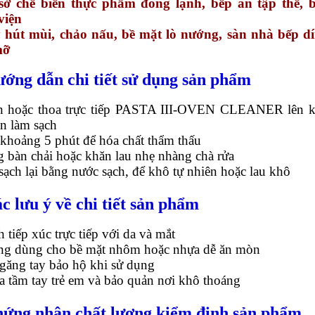
sở chế biến thực phẩm đông lạnh, bếp ăn tập thể, 
viện
 hút mùi, chảo nấu, bề mặt lò nướng, sàn nhà bếp d
mỡ
ướng dẫn chi tiết sử dụng sản phẩm
n hoặc thoa trực tiếp PASTA III-OVEN CLEANER lên 
n làm sạch
 khoảng 5 phút để hóa chất thẩm thấu
 bàn chải hoặc khăn lau nhẹ nhàng chà rửa
sạch lại bằng nước sạch, để khô tự nhiên hoặc lau khô
ác lưu ý về chi tiết sản phẩm
h tiếp xúc trực tiếp với da và mắt
ng dùng cho bề mặt nhôm hoặc nhựa dễ ăn mòn
găng tay bảo hộ khi sử dụng
a tầm tay trẻ em và bảo quản nơi khô thoáng
hứng nhận chất lượng kiểm định sản phẩm