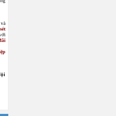
ông
 và
sét
với
đãi
iệp
ội