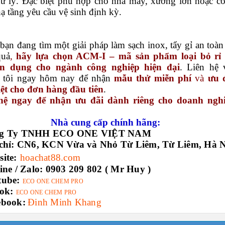
xử lý. Đặc biệt phù hợp cho nhà máy, xưởng lớn hoặc c
hạ tầng yêu cầu vệ sinh định kỳ.
bạn đang tìm một giải pháp làm sạch inox, tẩy gỉ an toàn
quả
,
hãy lựa chọn ACM-I – mã sản phẩm loại bỏ rỉ 
n dụng cho ngành công nghiệp hiện đại
. Liên hệ 
 tôi ngay hôm nay để nhận
mẫu thử miễn phí
và
ưu 
iệt cho đơn hàng đầu tiên
.
hệ ngay để nhận ưu đãi dành riêng cho doanh ngh
Nhà cung cấp chính hãng:
ng Ty TNHH ECO ONE VIỆT NAM
chỉ:
CN6, KCN Vừa và Nhỏ Từ Liêm, Từ Liêm, Hà N
ite:
hoachat88.com
ine / Zalo:
0903 209 802 ( Mr Huy )
tube:
ECO ONE CHEM PRO
ok:
ECO ONE CHEM PRO
ebook:
Đinh Minh Khang