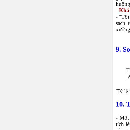
huống
-
Khác
- "Tô
sạch 
xưởng
9. S
T
A
Tỷ lệ 
10. 
- Một
tích l