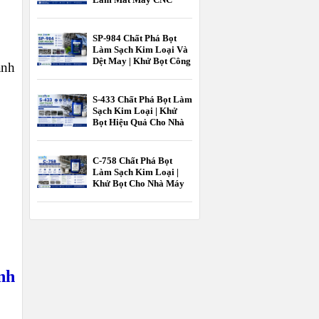
Hiệu Quả Cao |
EcooneChem
SP-984 Chất Phá Bọt
Làm Sạch Kim Loại Và
Dệt May | Khử Bọt Công
ạnh
Nghiệp EcooneChem
S-433 Chất Phá Bọt Làm
Sạch Kim Loại | Khử
Bọt Hiệu Quả Cho Nhà
Máy Gia Công Kim
Loại EcooneChem
C-758 Chất Phá Bọt
Làm Sạch Kim Loại |
Khử Bọt Cho Nhà Máy
Gia Công Kim Loại
EcooneChem
nh