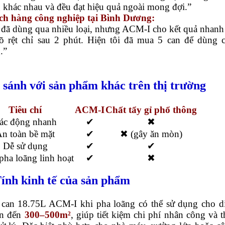
 khác nhau và đều đạt hiệu quả ngoài mong đợi.”
h hàng công nghiệp tại Bình Dương:
i đã dùng qua nhiều loại, nhưng ACM-I cho kết quả nhanh
rõ rệt chỉ sau 2 phút. Hiện tôi đã mua 5 can để dùng 
.”
o sánh với sản phẩm khác trên thị trường
Tiêu chí
ACM-I
Chất tẩy gỉ phổ thông
ác động nhanh
✔
✖
n toàn bề mặt
✔
✖ (gây ăn mòn)
Dễ sử dụng
✔
✔
pha loãng linh hoạt
✔
✖
Tính kinh tế của sản phẩm
 can 18.75L ACM-I khi pha loãng có thể sử dụng cho d
ên đến
300–500m²
, giúp tiết kiệm chi phí nhân công và t