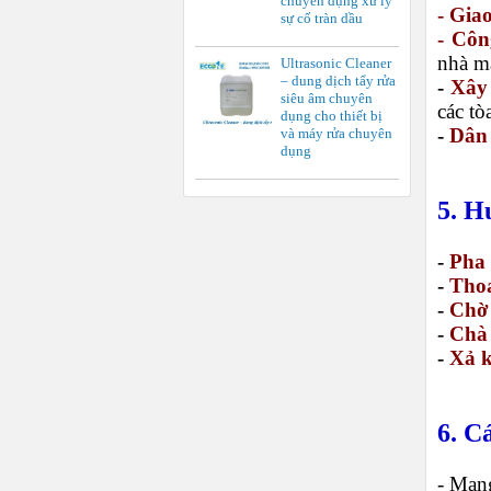
chuyên dụng xử lý
- Gia
sự cố tràn dầu
- Côn
nhà m
Ultrasonic Cleaner
– dung dịch tẩy rửa
-
Xây 
siêu âm chuyên
các tò
dụng cho thiết bị
-
Dân
và máy rửa chuyên
dụng
5. H
-
Pha 
-
Tho
-
Chờ
-
Chà
-
Xả k
6. C
- Mang