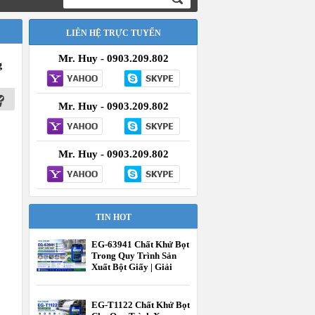
LIÊN HỆ TRỰC TUYẾN
Mr. Huy - 0903.209.802
g
Mr. Huy - 0903.209.802
Mr. Huy - 0903.209.802
TIN HOT
EG-63941 Chất Khử Bọt
Trong Quy Trình Sản
Xuất Bột Giấy | Giải
Pháp Kiểm Soát Bọt
Hiệu Quả | EcooneChem
EG-T1122 Chất Khử Bọt