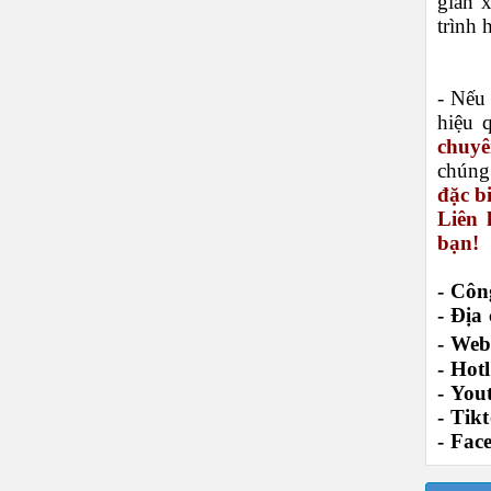
gian 
trình 
- Nếu 
hiệu 
chuyê
chúng
đặc b
Liên 
bạn!
- Cô
-
Địa 
-
Webs
-
Hotl
-
You
-
Tikt
-
Fac