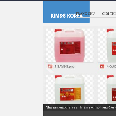
TRANG CHỦ
GIỚI TH
Nhà sản xuất chất vệ sinh làm sạch số hàng đầu