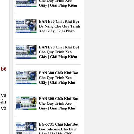
Cho Quy Trình Xeo
Giấy | Giải Pháp Kiểm
Soát Bọt Hiệu Quả
Trong Ngành Giấy
EAN E90 Chất Khử Bọt
Đa Năng Cho Quy Trình
Xeo Giấy | Giải Pháp
Kiểm Soát Bọt Hiệu Quả
Ngành Giấy
EAN E98 Chất Khử Bọt
Cho Quy Trình Xeo
Giấy | Giải Pháp Kiểm
Soát Bọt Hiệu Quả Cho
Ngành Giấy |
 bề
EcooneChem
EAN 380 Chất Khử Bọt
Cho Quy Trình Xeo
Giấy | Giải Pháp Khử
Bọt Hiệu Quả Cho
Ngành Công Nghiệp
 và
Giấy | Ecoone Chem
EAN 300 Chất Khử Bọt
Sản
Cho Quy Trình Xeo
 và
Giấy | Giải Pháp Khử
Bọt Hiệu Quả Ngành
Giấy | EcooneChemPro
EG-5731 Chất Khử Bọt
Gốc Silicone Cho Dầu
Làm Mát Máy CNC