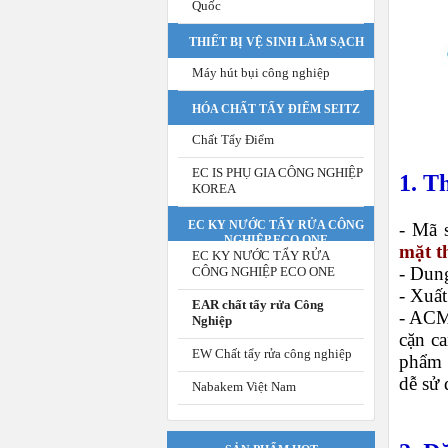
Quốc
THIẾT BỊ VỆ SINH LÀM SẠCH
Máy hút bụi công nghiệp
HÓA CHẤT TẨY ĐIỂM SEITZ
Chất Tẩy Điểm
EC IS PHỤ GIA CÔNG NGHIỆP
1. T
KOREA
EC KY NƯỚC TẨY RỬA CÔNG
- Mã 
NGHIỆP ECO ONE
mặt t
EC KY NƯỚC TẨY RỬA
- Dung
CÔNG NGHIỆP ECO ONE
- Xuấ
EAR chất tẩy rửa Công
- ACM-
Nghiệp
cặn ca
EW Chất tẩy rửa công nghiệp
phẩm 
dễ sử
Nabakem Việt Nam