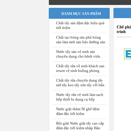
DANH MỤC SẢN PHẨM
Chất tẩy sàn đậm đặc hiệu quả
Chế phẩ
tiết kiệm
trình
Chất tạo bóng sàn phủ bóng
sàn làm mới sàn bảo dưỡng sàn
Nước tẩy sàn vệ sinh sàn
chuyên dụng cho bệnh viện
Chất tẩy rửa vệ sinh khách sạn
resort vệ sinh buồng phòng
Chất tẩy rửa chuyên dụng tẩy
mỡ tẩy keo tẩy sơn tẩy vết bẩn
Nước tẩy rửa vệ sinh làm sạch
bếp thiết bị dụng cụ bếp
Nước giặt thảm Nỉ ghế đệm
đậm đặc tiết kiệm
Bột giặt Nước giặt tẩy cao cấp
đậm đặc tiết kiệm nhập Hàn