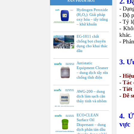
2. Đ
SẢN PHẨM HOT
- Dạng
Hydrogen Peroxide
- Độ 
(H₂O₂): Giải pháp
oxy hóa – tẩy trắng
- Tỷ l
– khử khuẩn
- Khô
khác.
EG-1811 chất
- Phản
chống bọt chuyên
dụng cho khai thác
dầu
3. Ư
Antistatic
Equipment Cleaner
– dung dịch tẩy rửa
-
Hiệu 
chống tĩnh điện
-
Tác 
-
Tiết
AWG-200 – dung
-
Dễ s
dịch làm sạch cặn
thủy tinh và nhôm
4. Ứ
ECO-CLEAN
Surface Oil
vực
Dispersant – dung
dịch phân tán dầu