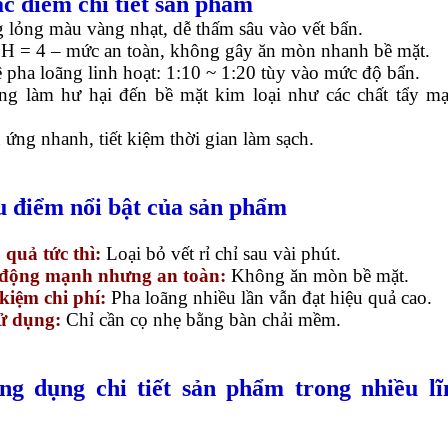
ặc điểm chi tiết sản phẩm
 lỏng màu vàng nhạt, dễ thấm sâu vào vết bẩn.
pH = 4 – mức an toàn, không gây ăn mòn nhanh bề mặt.
ệ pha loãng linh hoạt: 1:10 ~ 1:20 tùy vào mức độ bẩn.
ng làm hư hại đến bề mặt kim loại như các chất tẩy m
 ứng nhanh, tiết kiệm thời gian làm sạch.
u điểm nổi bật của sản phẩm
quả tức thì:
Loại bỏ vết rỉ chỉ sau vài phút.
động mạnh nhưng an toàn:
Không ăn mòn bề mặt.
 kiệm chi phí:
Pha loãng nhiều lần vẫn đạt hiệu quả cao.
ử dụng:
Chỉ cần cọ nhẹ bằng bàn chải mềm.
ng dụng chi tiết sản phẩm trong nhiều lĩ