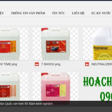
IỆU
THÔNG TIN SẢN PHẨM
TIN TỨC
LIÊN HỆ
EC KY NƯỚC 
 Hàn Quốc với hơn 45 Năm kinh nghiệm