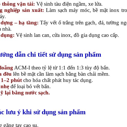
o thông vận tải:
Vệ sinh tàu điện ngầm, xe lửa.
g nghiệp sản xuất:
Làm sạch máy móc, bề mặt inox tr
áy.
dựng – hạ tầng:
Tẩy vết ố trắng trên gạch, đá, tường ng
a nhà.
 dụng:
Vệ sinh lan can, cửa inox, đồ gia dụng cao cấp.
ướng dẫn chi tiết sử dụng sản phẩm
loãng
ACM-I theo tỷ lệ từ 1:1 đến 1:3 tùy độ bẩn.
a đều
lên bề mặt cần làm sạch bằng bàn chải mềm.
 1–2 phút
cho hóa chất phát huy tác dụng.
 nhẹ
để loại bỏ vết bẩn.
ỹ lại bằng nước sạch.
ác lưu ý khi sử dụng sản phẩm
 găng tay cao su.