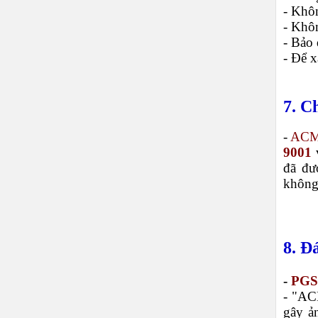
- Khôn
- Khô
- Bảo 
- Để x
7. C
-
ACM
9001
v
đã đư
không 
8. Đ
-
PGS.
- "ACM
gây ả