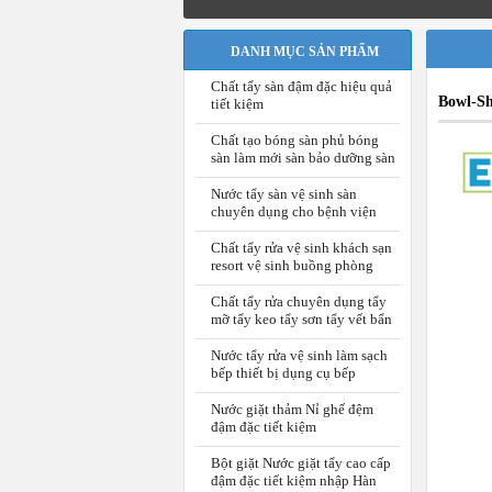
DANH MỤC SẢN PHẨM
Chất tẩy sàn đậm đặc hiệu quả
Bowl-Sho
tiết kiệm
Chất tạo bóng sàn phủ bóng
sàn làm mới sàn bảo dưỡng sàn
Nước tẩy sàn vệ sinh sàn
chuyên dụng cho bệnh viện
Chất tẩy rửa vệ sinh khách sạn
resort vệ sinh buồng phòng
Chất tẩy rửa chuyên dụng tẩy
mỡ tẩy keo tẩy sơn tẩy vết bẩn
Nước tẩy rửa vệ sinh làm sạch
bếp thiết bị dụng cụ bếp
Nước giặt thảm Nỉ ghế đệm
đậm đặc tiết kiệm
Bột giặt Nước giặt tẩy cao cấp
đậm đặc tiết kiệm nhập Hàn