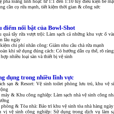
ệ pha loãng linh hoạt: từ 1:1 đến 1:10 tùy điều kiện bề mặ
g cần cọ rửa mạnh, tiết kiệm thời gian & công sức
u điểm nổi bật của Bowl-Shot
u quả tẩy rửa vượt trội: Làm sạch cả những khu vực ố và
n lâu ngày
 kiệm chi phí nhân công: Giảm nhu cầu chà rửa mạnh
oàn khi sử dụng đúng cách: Có hướng dẫn cụ thể, rõ ràng
hợp nhiều loại sàn và thiết bị vệ sinh
ng dụng trong nhiều lĩnh vực
ch sạn & Resort: Vệ sinh toilet phòng lưu trú, khu vệ s
cộng
 máy & Khu công nghiệp: Làm sạch nhà vệ sinh công nh
ưởng
 phòng & Tòa nhà: Bảo trì khu vệ sinh tòa nhà hàng ngày
 vị vệ sinh công nghiệp: Sử dụng trong dịch vụ làm s