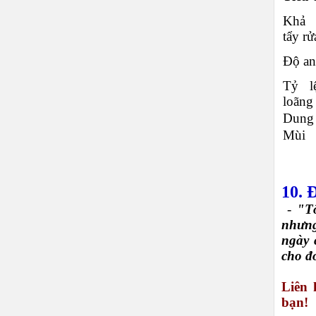
Khả
tẩy rử
Độ an
Tỷ l
loãng
Dung 
Mùi
10. 
-
"Tô
nhưng
ngày 
cho đ
Liên 
bạn!