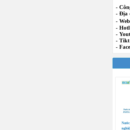
- Cô
-
Địa 
-
Webs
-
Hotl
-
You
-
Tikt
-
Fac
Nước 
nghi