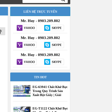
LIÊN HỆ TRỰC TUYẾN
Mr. Huy - 0903.209.802
Mr. Huy - 0903.209.802
Mr. Huy - 0903.209.802
TIN HOT
EG-63941 Chất Khử Bọt
Trong Quy Trình Sản
Xuất Bột Giấy | Giải
Pháp Kiểm Soát Bọt
Hiệu Quả | EcooneChem
EG-T1122 Chất Khử Bọt