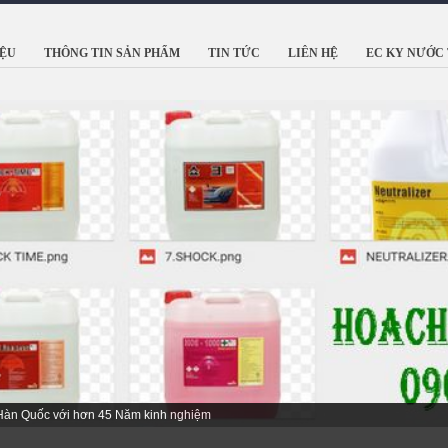
IỆU
THÔNG TIN SẢN PHẨM
TIN TỨC
LIÊN HỆ
EC KY NƯỚC 
 Hàn Quốc với hơn 45 Năm kinh nghiệm