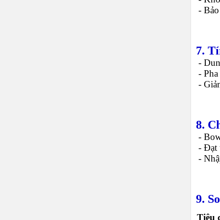
-
Bảo 
7. T
-
Dung
-
Pha 
-
Giảm
8. C
-
Bow
-
Đạt 
-
Nhậ
9. S
Tiêu 