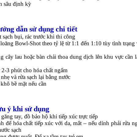
n sâu định kỳ
ướng dẫn sử dụng chi tiết
 sạch bụi, rác trước khi thi công
loãng Bowl-Shot theo tỷ lệ từ 1:1 đến 1:10 tùy tình trạng 
g cây lau hoặc bàn chải thoa dung dịch lên khu vực cần 
 2-3 phút cho hóa chất ngấm
nhẹ và rửa sạch lại bằng nước
 khô bề mặt nếu cần
ưu ý khi sử dụng
găng tay, đồ bảo hộ khi tiếp xúc trực tiếp
nh để hóa chất tiếp xúc với da, mắt – nếu dính phải rửa n
nước sạch
g được nuốt. Để xa tầm tay trẻ em