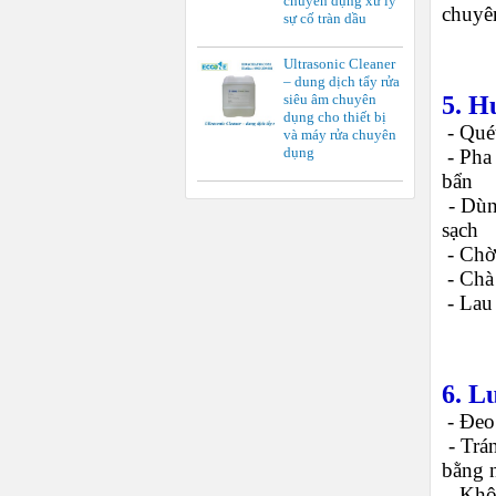
chuyên dụng xử lý
chuyê
sự cố tràn dầu
Ultrasonic Cleaner
– dung dịch tẩy rửa
5. H
siêu âm chuyên
dụng cho thiết bị
-
Quét
và máy rửa chuyên
dụng
-
Pha 
bẩn
-
Dùn
sạch
-
Chờ
-
Chà 
-
Lau
6. L
-
Đeo 
-
Trá
bằng 
-
Khôn