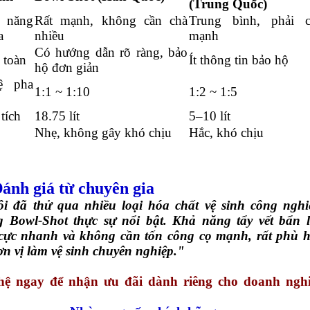
(Trung Quốc)
 năng
Rất mạnh, không cần chà
Trung bình, phải c
a
nhiều
mạnh
Có hướng dẫn rõ ràng, bảo
 toàn
Ít thông tin bảo hộ
hộ đơn giản
ệ pha
1:1 ~ 1:10
1:2 ~ 1:5
tích
18.75 lít
5–10 lít
Nhẹ, không gây khó chịu
Hắc, khó chịu
Đánh giá từ chuyên gia
i đã thử qua nhiều loại hóa chất vệ sinh công nghi
 Bowl-Shot thực sự nổi bật. Khả năng tẩy vết bẩn 
cực nhanh và không cần tốn công cọ mạnh, rất phù 
ơn vị làm vệ sinh chuyên nghiệp."
hệ ngay để nhận ưu đãi dành riêng cho doanh ngh