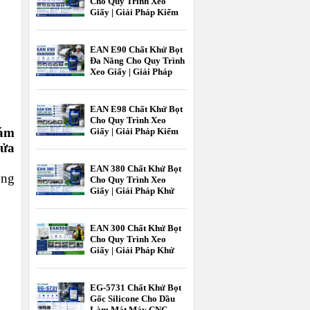
Cho Quy Trình Xeo
Giấy | Giải Pháp Kiểm
Soát Bọt Hiệu Quả
Trong Ngành Giấy
EAN E90 Chất Khử Bọt
Đa Năng Cho Quy Trình
Xeo Giấy | Giải Pháp
Kiểm Soát Bọt Hiệu Quả
Ngành Giấy
EAN E98 Chất Khử Bọt
Cho Quy Trình Xeo
bám
Giấy | Giải Pháp Kiểm
Soát Bọt Hiệu Quả Cho
rửa
Ngành Giấy |
EcooneChem
EAN 380 Chất Khử Bọt
ông
Cho Quy Trình Xeo
Giấy | Giải Pháp Khử
Bọt Hiệu Quả Cho
Ngành Công Nghiệp
Giấy | Ecoone Chem
EAN 300 Chất Khử Bọt
Cho Quy Trình Xeo
Giấy | Giải Pháp Khử
Bọt Hiệu Quả Ngành
Giấy | EcooneChemPro
EG-5731 Chất Khử Bọt
Gốc Silicone Cho Dầu
Làm Mát Máy CNC