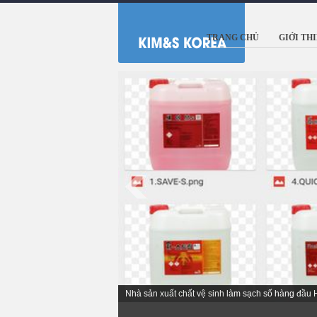
TRANG CHỦ
GIỚI TH
Nhà sản xuất chất vệ sinh làm sạch số hàng đầu