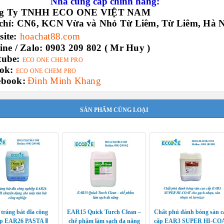
Nhà cung cấp chính hãng:
ng Ty TNHH ECO ONE VIỆT NAM
chỉ:
CN6, KCN Vừa và Nhỏ Từ Liêm, Từ Liêm, Hà N
ite:
hoachat88.com
ine / Zalo:
0903 209 802 ( Mr Huy )
tube:
ECO ONE CHEM PRO
ok:
ECO ONE CHEM PRO
ebook:
Đinh Minh Khang
SẢN PHẨM CÙNG LOẠI
tráng bát đĩa công
EAR15 Quick Turch Clean –
Chất phủ đánh bóng sàn c
ệp EAR26 PASTA Ⅱ
chế phẩm làm sạch đa năng
cấp EAR3 SUPER HI-CO