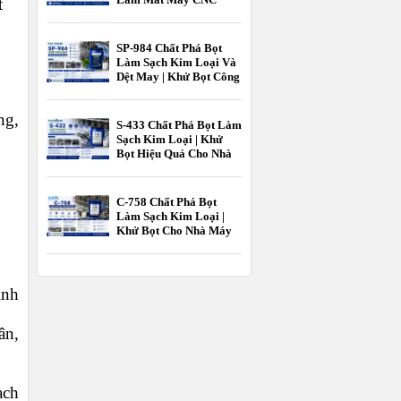
t
Hiệu Quả Cao |
EcooneChem
SP-984 Chất Phá Bọt
Làm Sạch Kim Loại Và
Dệt May | Khử Bọt Công
Nghiệp EcooneChem
ng,
S-433 Chất Phá Bọt Làm
Sạch Kim Loại | Khử
Bọt Hiệu Quả Cho Nhà
Máy Gia Công Kim
Loại EcooneChem
C-758 Chất Phá Bọt
Làm Sạch Kim Loại |
Khử Bọt Cho Nhà Máy
Gia Công Kim Loại
EcooneChem
inh
ân,
ạch