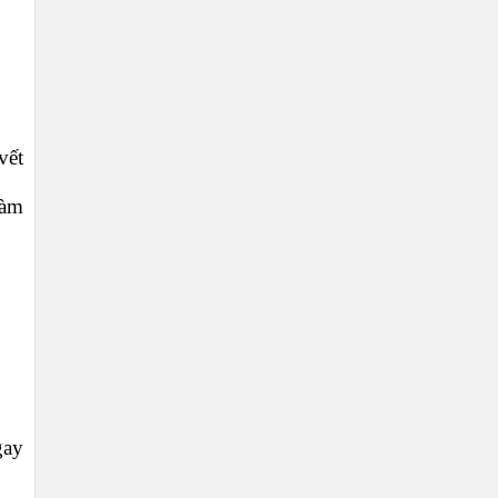
vết
làm
gay