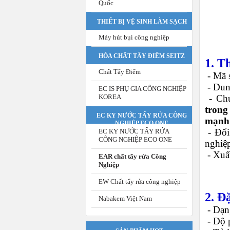
Quốc
THIẾT BỊ VỆ SINH LÀM SẠCH
Máy hút bụi công nghiệp
HÓA CHẤT TẨY ĐIỂM SEITZ
1. T
Chất Tẩy Điểm
- Mã 
-
Dung
EC IS PHỤ GIA CÔNG NGHIỆP
-
Ch
KOREA
trong
EC KY NƯỚC TẨY RỬA CÔNG
mạnh
NGHIỆP ECO ONE
-
Đối
EC KY NƯỚC TẨY RỬA
CÔNG NGHIỆP ECO ONE
nghiệ
-
Xuấ
EAR chất tẩy rửa Công
Nghiệp
EW Chất tẩy rửa công nghiệp
2. Đ
Nabakem Việt Nam
-
Dạn
-
Độ p