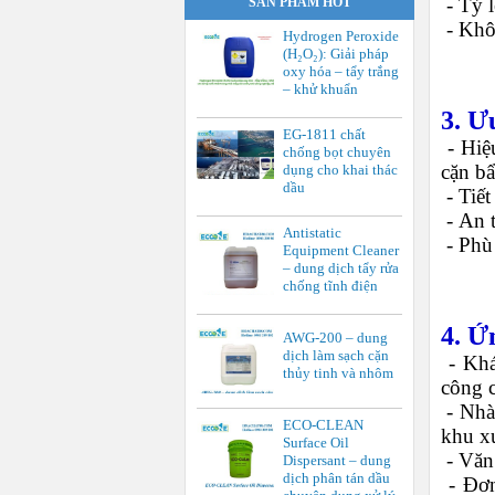
-
Tỷ l
SẢN PHẨM HOT
-
Khôn
Hydrogen Peroxide
(H₂O₂): Giải pháp
oxy hóa – tẩy trắng
– khử khuẩn
3. Ư
EG-1811 chất
-
Hiệ
chống bọt chuyên
cặn bẩ
dụng cho khai thác
dầu
-
Tiết
-
An t
Antistatic
-
Phù 
Equipment Cleaner
– dung dịch tẩy rửa
chống tĩnh điện
4. Ứ
AWG-200 – dung
dịch làm sạch cặn
-
Khá
thủy tinh và nhôm
công 
-
Nhà
ECO-CLEAN
khu x
Surface Oil
-
Văn
Dispersant – dung
dịch phân tán dầu
-
Đơn