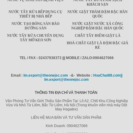
NƯỚC VỆ SINH SÀN BỆNH VIỆN
NƯỚC TẨY RỬA LÀM SẠCH
KHÁCH SẠN
NƯỚC TẨY RỬA BẾP DỤNG CỤ
NƯỚC GIẶT THẢM ĐẬM ĐẶC HÀN
THIẾT BỊ NHÀ BẾP
QUỐC
NƯỚC TẠO BÓNG SÀN BẢO
NƯỚC GIẶT NƯỚC XẢ CÔNG
DƯỠNG SÀN
NGHIỆP ĐẬM ĐẶC HÀN QUỐC
NƯỚC TẨY RỬA CHUYÊN DỤNG
CHẤT TẨY ĐIỂM GIẶT LÀ
TẨY MỠ KEO SƠN
HOÁ CHẤT GIẶT LÀ ĐẬM ĐẶC GIÁ
RẺ
TEL / FAX : 02437938373 ||| MOBILE / ZALO:0904627066
Email :
Im.export@theonejsc.com
-&- Website :
HoaChat88.com||
Im.export@theonejsc.com
THÔNG TIN ĐỊA CHỈ VÀ THANH TOÁN
Văn Phòng Tư Vấn Giới Thiệu Sản Phẩm Tại: Lô A2, CN6 Khu Công Nghiệp
Vừa Và Nhỏ Từ Liêm, Bắc Từ Liêm, Hà Nội (Trong khuôn viên nhà máy Dệt
May Hagatex)
LIÊN HỆ MUA BÁN VÀ TƯ VẤN SẢN PHẨM.
Kinh Doanh: 0904627066