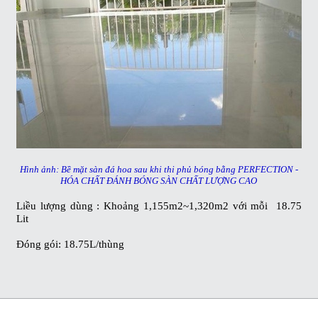
Hình ảnh: Bề mặt sàn đá hoa sau khi thi phủ bóng bằng
PERFECTION -
HÓA CHẤT ĐÁNH BÓNG SÀN CHẤT LƯỢNG CAO
Liều lượng dùng : Khoảng 1,155m2~1,320m2 với mỗi 18.75
Lit
Đóng gói: 18.75L/thùng