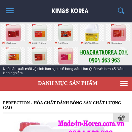
TRANG CHỦ
GIỚI THIỆU
THÔNG TIN SẢN PHẨM
TIN TỨC
Nhà sản xuất chất vệ sinh làm sạch số hàng đầu Hàn Quốc với hơn 45 Năm
LIÊN HỆ
kinh nghiệm
EC KY NƯỚC TẨY RỬA CÔNG NGHIỆP ECO ONE
DANH MỤC SẢN PHẨM
PERFECTION - HÓA CHẤT ĐÁNH BÓNG SÀN CHẤT LƯỢNG
CAO