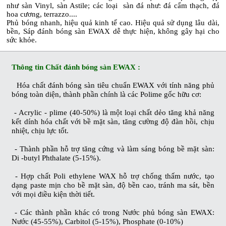
như sàn Vinyl, sàn Astile; các loại sàn đá như: đá cẩm thạch, đá
hoa cương, terrazzo....
Phủ bóng nhanh, hiệu quả kinh tế cao.
Hiệu quả sử dụng lâu dài,
bền,
Sáp đánh bóng sàn EWAX
dễ thực hiện, không gây hại cho
sức khỏe.
Thông tin
Chất đánh bóng sàn EWAX
:
Hóa chất đánh bóng sàn tiêu chuẩn EWAX
với tính năng phủ
bóng toàn diện, thành phần chính là các Polime gốc hữu cơ:
- Acrylic - plime (40-50%) là một loại chất dẻo tăng khả năng
kết dính hóa chất với bề mặt sàn, tăng cường độ đàn hồi, chịu
nhiệt, chịu lực tốt.
- Thành phần hỗ trợ tăng cứng và làm sáng bóng bề mặt sàn:
Di -butyl Phthalate (5-15%).
- Hợp chất Poli ethylene WAX hỗ trợ chống thấm nước, tạo
dạng paste mịn cho bề mặt sàn, độ bền cao, tránh ma sát, bền
với mọi điều kiện thời tiết.
- Các thành phần khác có trong
Nước phủ bóng sàn EWAX
:
Nước (45-55%), Carbitol (5-15%), Phosphate (0-10%)