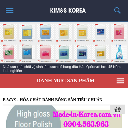
TRANG CHỦ
GIỚI THIỆU
THÔNG TIN SẢN PHẨM
TIN TỨC
Nước tẩy rửa vệ sinh làm sạch hàng đầu thế giới trong lĩnh vực làm sạch công
LIÊN HỆ
nghiệp
EC KY NƯỚC TẨY RỬA CÔNG NGHIỆP ECO ONE
DANH MỤC SẢN PHẨM
E-WAX - HÓA CHẤT ĐÁNH BÓNG SÀN TIÊU CHUẨN