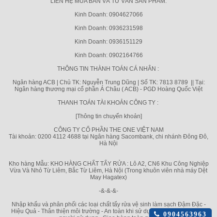
LIÊN HỆ MUA BÁN VÀ TƯ VẤN SẢN PHẨM.
Kinh Doanh: 0904627066
Kinh Doanh: 0936231598
Kinh Doanh: 0936151129
Kinh Doanh: 0902164766
THÔNG TIN THÀNH TOÁN CÁ NHÂN :
Ngân hàng ACB | Chủ TK: Nguyễn Trung Dũng | Số TK: 7813 8789 || Tại:
Ngân hàng thương mại cổ phần Á Châu ( ACB) - PGD Hoàng Quốc Việt
THANH TOÁN TÀI KHOẢN CÔNG TY :
[Thông tin chuyển khoản]
CÔNG TY CỔ PHẦN THE ONE VIỆT NAM
Tài khoản: 0200 4112 4688 tại Ngân hàng Sacombank, chi nhánh Đông Đô,
Hà Nội
Kho hàng Mẫu: KHO HÀNG CHẤT TẨY RỬA : Lô A2, CN6 Khu Công Nghiệp
Vừa Và Nhỏ Từ Liêm, Bắc Từ Liêm, Hà Nội (Trong khuôn viên nhà máy Dệt
May Hagatex)
-&-&-&-
Nhập khẩu và phân phối các loại chất tẩy rửa vệ sinh làm sạch Đậm Đặc -
Hiệu Quả - Thân thiện môi trường - An toàn khi sử dụng cho mọi bề mặt và
Click
0904563963