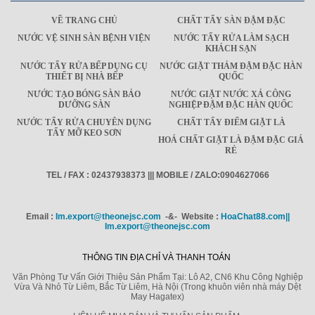
VỀ TRANG CHỦ
CHẤT TẨY SÀN ĐẬM ĐẶC
NƯỚC VỆ SINH SÀN BỆNH VIỆN
NƯỚC TẨY RỬA LÀM SẠCH
KHÁCH SẠN
NƯỚC TẨY RỬA BẾP DỤNG CỤ
NƯỚC GIẶT THẢM ĐẬM ĐẶC HÀN
THIẾT BỊ NHÀ BẾP
QUỐC
NƯỚC TẠO BÓNG SÀN BẢO
NƯỚC GIẶT NƯỚC XẢ CÔNG
DƯỠNG SÀN
NGHIỆP ĐẬM ĐẶC HÀN QUỐC
NƯỚC TẨY RỬA CHUYÊN DỤNG
CHẤT TẨY ĐIỂM GIẶT LÀ
TẨY MỠ KEO SƠN
HOÁ CHẤT GIẶT LÀ ĐẬM ĐẶC GIÁ
RẺ
TEL / FAX : 02437938373 ||| MOBILE / ZALO:0904627066
Email :
Im.export@theonejsc.com
-&- Website :
HoaChat88.com||
Im.export@theonejsc.com
THÔNG TIN ĐỊA CHỈ VÀ THANH TOÁN
Văn Phòng Tư Vấn Giới Thiệu Sản Phẩm Tại: Lô A2, CN6 Khu Công Nghiệp
Vừa Và Nhỏ Từ Liêm, Bắc Từ Liêm, Hà Nội (Trong khuôn viên nhà máy Dệt
May Hagatex)