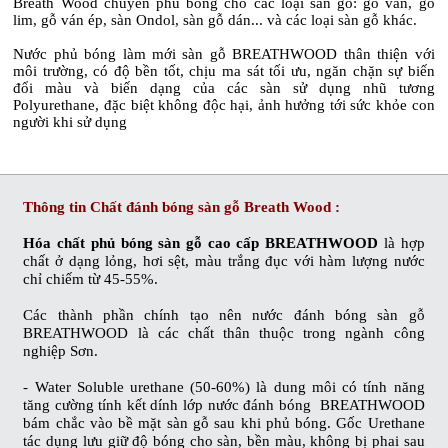
Breath Wood
chuyên phủ bóng cho các loại sàn gỗ: gỗ ván, gỗ
lim, gỗ ván ép, sàn Ondol, sàn gỗ dán... và các loại sàn gỗ khác.
Nước phủ bóng làm mới sàn gỗ BREATHWOOD
thân thiện với
môi trường, có độ bền tốt, chịu ma sát tối ưu, ngăn chặn sự biến
đổi màu và biến dạng của các sàn sử dụng nhũ tương
Polyurethane, đặc biệt không độc hại, ảnh hưởng tới sức khỏe con
người khi sử dụng
Thông tin
Chất đánh bóng sàn gỗ Breath Wood
:
Hóa chất phủ bóng sàn gỗ cao cấp BREATHWOOD
là hợp
chất ở dạng lỏng, hơi sệt, màu trắng đục với hàm lượng nước
chỉ chiếm từ 45-55%.
Các thành phần chính tạo nên
nước đánh bóng sàn gỗ
BREATHWOOD
là các chất thân thuộc trong ngành công
nghiệp Sơn.
- Water Soluble urethane (50-60%) là dung môi có tính năng
tăng cường tính kết dính lớp
nước đánh bóng BREATHWOOD
bám chắc vào bề mặt sàn gỗ sau khi phủ bóng. Gốc Urethane
tác dụng lưu giữ độ bóng cho sàn, bền màu, không bị phai sau