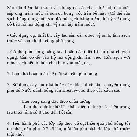
Sàn cần được làm sạch và không có các chất như bụi, dầu mỡ,
sáp ong, nấm móc và sơn cũ bong tróc trên bề mặt. (Có thể rửa
sạch bằng dung môi sau đó rưa sạch bằng nước, lưu ý sử dụng
đồ bảo hộ lao động khi vệ sinh tẩy nấm mốc).
- Các dụng cụ, thiết bị, cây lau sàn cần được vệ sinh, làm sạch
trước và sau khi thi công phủ bóng.
- Có thể phủ bóng bằng tay, hoặc các thiết bị lau nhà chuyên
dụng. Cần có đồ bảo hộ lao động khi làm việc. Rửa sạch với
nước sạch nếu bị hóa chất bay vào mắt, da,..
2. Lau khô hoàn toàn bề mặt sàn cần phủ bóng
3. Sử dụng cây lau nhà hoặc các thiết bị vệ sinh chuyên dụng
phủ để
Nước đánh bóng sàn Breathwood
theo các cách sau:
- Lau song song dọc theo chân tường,
- Lau theo hình chữ U, phần diện tích còn lại bên trong
lau theo hình số 8 cho đến hết sàn.
4. Tiến hành phủ các lớp tiếp theo để đạt hiệu quả phủ bóng tối
ưu nhất, nên phủ từ 2 -3 lần, mỗi lần phủ phải để lớp phủ trước
thật khô.