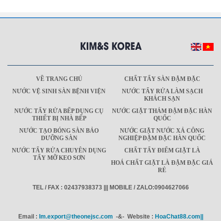
VỀ TRANG CHỦ
CHẤT TẨY SÀN ĐẬM ĐẶC
NƯỚC VỆ SINH SÀN BỆNH VIỆN
NƯỚC TẨY RỬA LÀM SẠCH
KHÁCH SẠN
NƯỚC TẨY RỬA BẾP DỤNG CỤ
NƯỚC GIẶT THẢM ĐẬM ĐẶC HÀN
THIẾT BỊ NHÀ BẾP
QUỐC
NƯỚC TẠO BÓNG SÀN BẢO
NƯỚC GIẶT NƯỚC XẢ CÔNG
DƯỠNG SÀN
NGHIỆP ĐẬM ĐẶC HÀN QUỐC
NƯỚC TẨY RỬA CHUYÊN DỤNG
CHẤT TẨY ĐIỂM GIẶT LÀ
TẨY MỠ KEO SƠN
HOÁ CHẤT GIẶT LÀ ĐẬM ĐẶC GIÁ
RẺ
TEL / FAX : 02437938373 ||| MOBILE / ZALO:0904627066
Email :
Im.export@theonejsc.com
-&- Website :
HoaChat88.com||