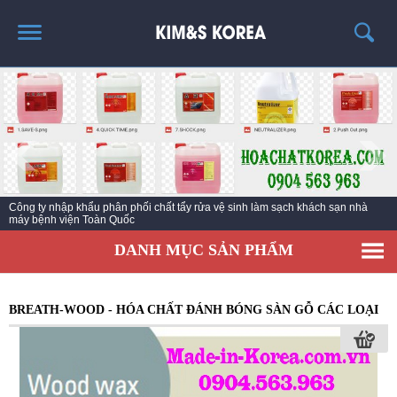
TRANG CHỦ
GIỚI THIỆU
THÔNG TIN SẢN PHẨM
TIN TỨC
Nhà sản xuất chất vệ sinh làm sạch số hàng đầu Hàn Quốc với hơn 45 Năm
LIÊN HỆ
kinh nghiệm
EC KY NƯỚC TẨY RỬA CÔNG NGHIỆP ECO ONE
DANH MỤC SẢN PHẨM
BREATH-WOOD - HÓA CHẤT ĐÁNH BÓNG SÀN GỖ CÁC LOẠI