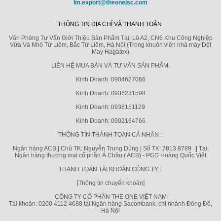
Im.export@theonejsc.com
THÔNG TIN ĐỊA CHỈ VÀ THANH TOÁN
Văn Phòng Tư Vấn Giới Thiệu Sản Phẩm Tại: Lô A2, CN6 Khu Công Nghiệp
Vừa Và Nhỏ Từ Liêm, Bắc Từ Liêm, Hà Nội (Trong khuôn viên nhà máy Dệt
May Hagatex)
LIÊN HỆ MUA BÁN VÀ TƯ VẤN SẢN PHẨM.
Kinh Doanh: 0904627066
Kinh Doanh: 0936231598
Kinh Doanh: 0936151129
Kinh Doanh: 0902164766
THÔNG TIN THÀNH TOÁN CÁ NHÂN :
Ngân hàng ACB | Chủ TK: Nguyễn Trung Dũng | Số TK: 7813 8789 || Tại:
Ngân hàng thương mại cổ phần Á Châu ( ACB) - PGD Hoàng Quốc Việt
THANH TOÁN TÀI KHOẢN CÔNG TY :
[Thông tin chuyển khoản]
CÔNG TY CỔ PHẦN THE ONE VIỆT NAM
Tài khoản: 0200 4112 4688 tại Ngân hàng Sacombank, chi nhánh Đông Đô,
Hà Nội