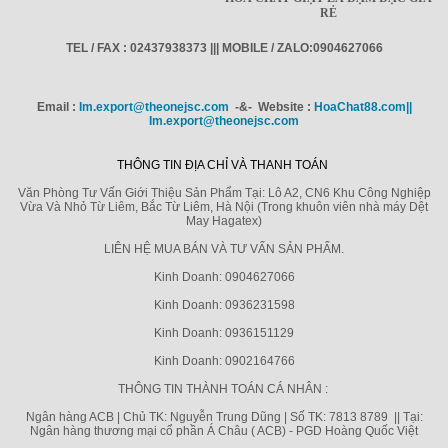
RẺ
TEL / FAX : 02437938373 ||| MOBILE / ZALO:0904627066
Email :
Im.export@theonejsc.com
-&- Website :
HoaChat88.com||
Im.export@theonejsc.com
THÔNG TIN ĐỊA CHỈ VÀ THANH TOÁN
Văn Phòng Tư Vấn Giới Thiệu Sản Phẩm Tại: Lô A2, CN6 Khu Công Nghiệp
Vừa Và Nhỏ Từ Liêm, Bắc Từ Liêm, Hà Nội (Trong khuôn viên nhà máy Dệt
May Hagatex)
LIÊN HỆ MUA BÁN VÀ TƯ VẤN SẢN PHẨM.
Kinh Doanh: 0904627066
Kinh Doanh: 0936231598
Kinh Doanh: 0936151129
Kinh Doanh: 0902164766
THÔNG TIN THÀNH TOÁN CÁ NHÂN :
Ngân hàng ACB | Chủ TK: Nguyễn Trung Dũng | Số TK: 7813 8789 || Tại:
Ngân hàng thương mại cổ phần Á Châu ( ACB) - PGD Hoàng Quốc Việt