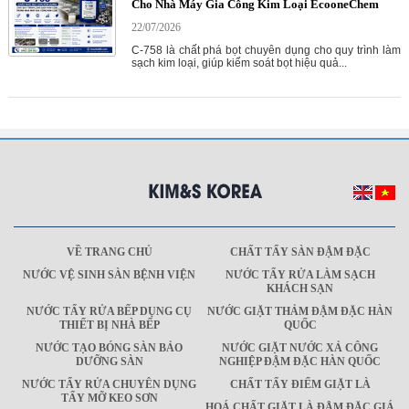
Cho Nhà Máy Gia Công Kim Loại EcooneChem
22/07/2026
C-758 là chất phá bọt chuyên dụng cho quy trình làm
sạch kim loại, giúp kiểm soát bọt hiệu quả...
VỀ TRANG CHỦ
CHẤT TẨY SÀN ĐẬM ĐẶC
NƯỚC VỆ SINH SÀN BỆNH VIỆN
NƯỚC TẨY RỬA LÀM SẠCH
KHÁCH SẠN
NƯỚC TẨY RỬA BẾP DỤNG CỤ
NƯỚC GIẶT THẢM ĐẬM ĐẶC HÀN
THIẾT BỊ NHÀ BẾP
QUỐC
NƯỚC TẠO BÓNG SÀN BẢO
NƯỚC GIẶT NƯỚC XẢ CÔNG
DƯỠNG SÀN
NGHIỆP ĐẬM ĐẶC HÀN QUỐC
NƯỚC TẨY RỬA CHUYÊN DỤNG
CHẤT TẨY ĐIỂM GIẶT LÀ
TẨY MỠ KEO SƠN
HOÁ CHẤT GIẶT LÀ ĐẬM ĐẶC GIÁ