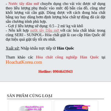
-
Nước tẩy dầu mỡ
chuyên dụng cho vải vóc được sử dụng
theo liều lượng phụ thuộc vào mức độ bẩn của đồ, cũng như
khối lượng vải cần giặt. Dùng được với cách đong hóa chất
bằng tay hay dùng bơm định lượng hóa chất tự động đã cài đặt
sẵn chương trình phù hợp.
- Gợi ý liều lượng sử dụng:
0.5 - 2 ml/ kg vải khô
- Nên kết hợp
nước tẩy Dầu mỡ
với các hóa chất khác trong
cùng SERI - SUNPOL- Hóa chất giặt là cao cấp Hàn Quốc để
đạt hiệu quả giặt tẩy tối ưu nhất.
Xuất xứ:
Nhập khẩu trực tiếp từ
Hàn Quốc
Tham khảo các
Hóa chất công nghiệp Hàn Quốc
tại
HoachatKorea.com
Hotline: 0904643943
SẢN PHẨM CÙNG LOẠI