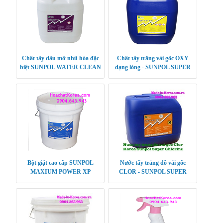
Chất tẩy dầu mỡ nhũ hóa đặc
Chất tẩy trắng vải gốc OXY
biệt SUNPOL WATER CLEAN
dạng lỏng - SUNPOL SUPER
OXY
Bột giặt cao cấp SUNPOL
Nước tẩy trắng đồ vải gốc
MAXIUM POWER XP
CLOR - SUNPOL SUPER
CHLORINE