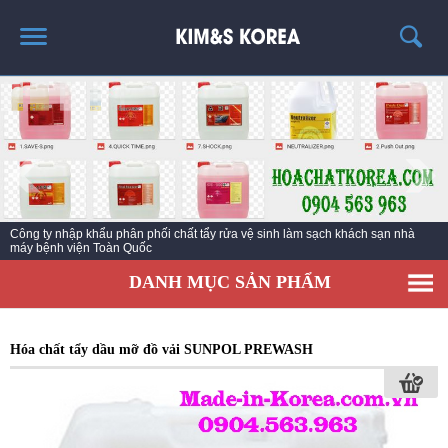
TRANG CHỦ
GIỚI THIỆU
THÔNG TIN SẢN PHẨM
TIN TỨC
Nhà sản xuất chất vệ sinh làm sạch số hàng đầu Hàn Quốc với hơn 45 Năm
LIÊN HỆ
kinh nghiệm
EC KY NƯỚC TẨY RỬA CÔNG NGHIỆP ECO ONE
DANH MỤC SẢN PHẨM
Hóa chất tẩy dầu mỡ đồ vải SUNPOL PREWASH