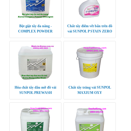
Bột giặt tẩy đa năng -
Chất tẩy điểm vết bẩn trên đồ
COMPLEX POWDER
vải SUNPOL P STAIN ZERO
DETERGENT
Hóa chất tẩy dầu mỡ đồ vải
Chất tẩy trắng vải SUNPOL
SUNPOL PREWASH
MAXIUM OXY