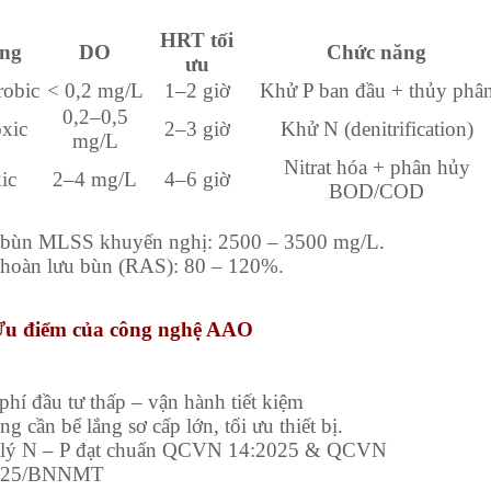
HRT tối
ng
DO
Chức năng
ưu
robic
< 0,2 mg/L
1–2 giờ
Khử P ban đầu + thủy phâ
0,2–0,5
xic
2–3 giờ
Khử N (denitrification)
mg/L
Nitrat hóa + phân hủy
ic
2–4 mg/L
4–6 giờ
BOD/COD
 bùn MLSS khuyến nghị: 2500 – 3500 mg/L.
ệ hoàn lưu bùn (RAS): 80 – 120%.
 Ưu điểm của công nghệ AAO
 phí đầu tư thấp – vận hành tiết kiệm
g cần bể lắng sơ cấp lớn, tối ưu thiết bị.
 lý N – P đạt chuẩn QCVN 14:2025 & QCVN
025/BNNMT