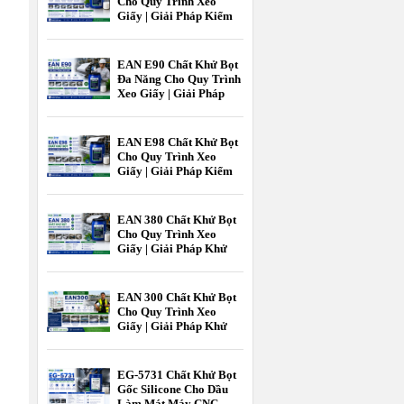
Cho Quy Trình Xeo
Giấy | Giải Pháp Kiểm
Soát Bọt Hiệu Quả
Trong Ngành Giấy
EAN E90 Chất Khử Bọt
Đa Năng Cho Quy Trình
Xeo Giấy | Giải Pháp
Kiểm Soát Bọt Hiệu Quả
Ngành Giấy
EAN E98 Chất Khử Bọt
Cho Quy Trình Xeo
Giấy | Giải Pháp Kiểm
Soát Bọt Hiệu Quả Cho
Ngành Giấy |
EcooneChem
EAN 380 Chất Khử Bọt
Cho Quy Trình Xeo
Giấy | Giải Pháp Khử
Bọt Hiệu Quả Cho
Ngành Công Nghiệp
Giấy | Ecoone Chem
EAN 300 Chất Khử Bọt
Cho Quy Trình Xeo
Giấy | Giải Pháp Khử
Bọt Hiệu Quả Ngành
Giấy | EcooneChemPro
EG-5731 Chất Khử Bọt
Gốc Silicone Cho Dầu
Làm Mát Máy CNC