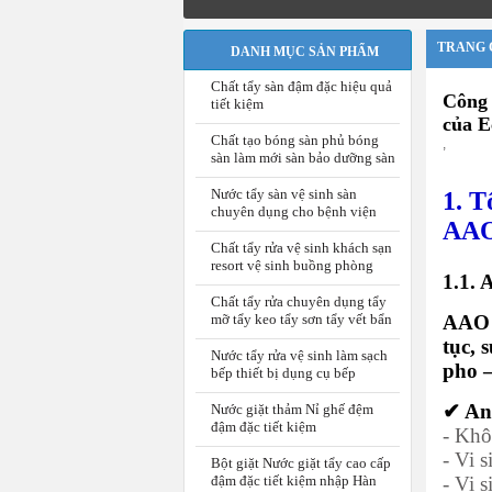
TRANG 
DANH MỤC SẢN PHẨM
Chất tẩy sàn đậm đặc hiệu quả
Công 
tiết kiệm
của E
Chất tạo bóng sàn phủ bóng
,
sàn làm mới sàn bảo dưỡng sàn
Nước tẩy sàn vệ sinh sàn
1. T
chuyên dụng cho bệnh viện
AA
Chất tẩy rửa vệ sinh khách sạn
resort vệ sinh buồng phòng
1.1. 
Chất tẩy rửa chuyên dụng tẩy
mỡ tẩy keo tẩy sơn tẩy vết bẩn
AAO (
tục, 
Nước tẩy rửa vệ sinh làm sạch
pho –
bếp thiết bị dụng cụ bếp
✔ An
Nước giặt thảm Nỉ ghế đệm
đậm đặc tiết kiệm
- Khô
- Vi 
Bột giặt Nước giặt tẩy cao cấp
đậm đặc tiết kiệm nhập Hàn
- Vi 