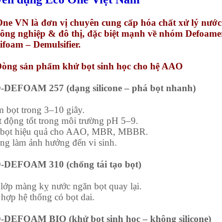
ne VN là đơn vị chuyên cung cấp hóa chất xử lý nước
công nghiệp & đô thị, đặc biệt mạnh về nhóm Defoame
ifoam – Demulsifier.
Dòng sản phẩm khử bọt sinh học cho hệ AAO
DEFOAM 257 (dạng silicone – phá bọt nhanh)
m bọt trong 3–10 giây.
t động tốt trong môi trường pH 5–9.
á bọt hiệu quả cho AAO, MBR, MBBR.
ng làm ảnh hưởng đến vi sinh.
DEFOAM 310 (chống tái tạo bọt)
 lớp màng kỵ nước ngăn bọt quay lại.
 hợp hệ thống có bọt dai.
DEFOAM BIO (khử bọt sinh học – không silicone)