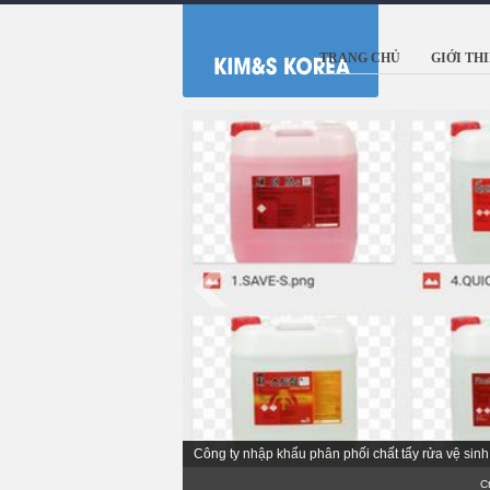
TRANG CHỦ
GIỚI TH
Công ty nhập khẩu phân phối chất tẩy rửa vệ si
Cty Phân