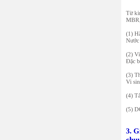
Từ ki
MBR, 
(1) H
Nước 
(2) V
Đặc b
(3) T
Vi si
(4) T
(5) D
3. G
chu