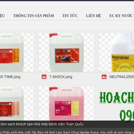
IỆU
THÔNG TIN SẢN PHẨM
TIN TỨC
LIÊN HỆ
EC KY NƯỚC 
nh làm sạch khách sạn nhà máy bệnh viện Toàn Quốc
 phối Hóa chất Tẩy Rửa Vệ Sinh Làm Sạch Công Nghiệp Korea, hóa chất vệ sinh công nghiệp 