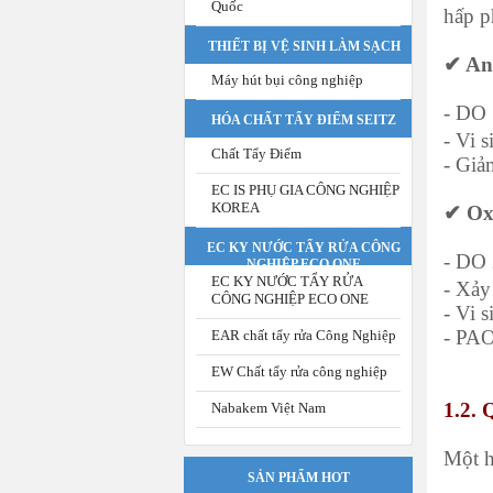
Quốc
hấp p
THIẾT BỊ VỆ SINH LÀM SẠCH
✔ Ano
Máy hút bụi công nghiệp
- DO 
HÓA CHẤT TẨY ĐIỂM SEITZ
- Vi 
Chất Tẩy Điểm
- Giả
EC IS PHỤ GIA CÔNG NGHIỆP
KOREA
✔ Oxi
EC KY NƯỚC TẨY RỬA CÔNG
- DO 
NGHIỆP ECO ONE
EC KY NƯỚC TẨY RỬA
- Xảy
CÔNG NGHIỆP ECO ONE
- Vi 
- PAO
EAR chất tẩy rửa Công Nghiệp
EW Chất tẩy rửa công nghiệp
1.2.
Nabakem Việt Nam
Một h
SẢN PHẨM HOT