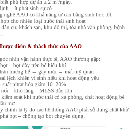
 biệt phù hợp dự án ≥ 2 m³/ngày.
ịnh – ít phát sinh sự cố
g nghệ AAO có khả năng tự cân bằng sinh học tốt.
 hợp cho nhiều loại nước thải sinh hoạt
 dân cư, khách sạn, khu đô thị, tòa nhà văn phòng, bệnh
,…
 Nhược điểm & thách thức của AAO
góc nhìn vận hành thực tế, AAO thường gặp:
 bọt – bọt dày trên bể hiếu khí
 tràn miệng bể → gây mùi → mất mỹ quan
sai lệch khiến vi sinh hiếu khí hoạt động yếu
u suất nitrat hóa giảm 10–20%
 nổi – khó lắng – MLSS đảo lộn
 kiểm soát khi nước thải có xà phòng, chất hoạt động bề
dầu mỡ
 chính là lý do các hệ thống AAO phải sử dụng chất khử
 phá bọt – chống tạo bọt chuyên dụng.