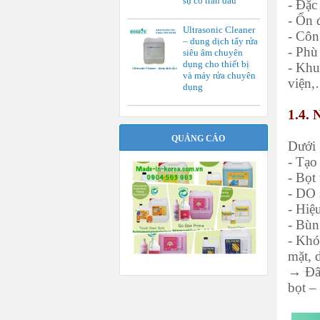
sự cố tràn dầu
- Đặc
- Ổn đ
Ultrasonic Cleaner
- Côn
– dung dịch tẩy rửa
- Phù
siêu âm chuyên
dụng cho thiết bị
- Khu
và máy rửa chuyên
viện
dụng
1.4.
QUẢNG CÁO
Dưới 
- Tạo
- Bọt
- DO 
- Hiệ
- Bùn
- Khó
mặt, 
→ Đây
bọt –