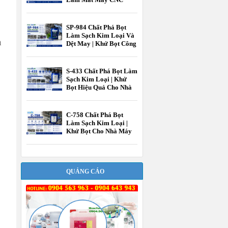
Hiệu Quả Cao |
EcooneChem
SP-984 Chất Phá Bọt
Làm Sạch Kim Loại Và
n
Dệt May | Khử Bọt Công
Nghiệp EcooneChem
S-433 Chất Phá Bọt Làm
Sạch Kim Loại | Khử
Bọt Hiệu Quả Cho Nhà
Máy Gia Công Kim
Loại EcooneChem
C-758 Chất Phá Bọt
Làm Sạch Kim Loại |
Khử Bọt Cho Nhà Máy
Gia Công Kim Loại
EcooneChem
QUẢNG CÁO