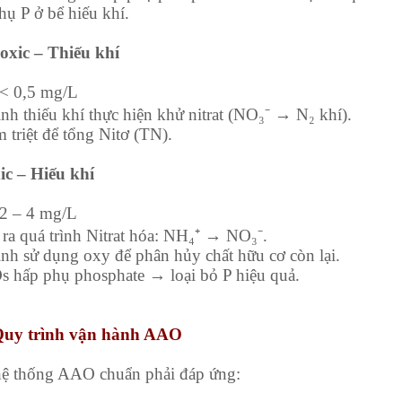
hụ P ở bể hiếu khí.
xic – Thiếu khí
< 0,5 mg/L
sinh thiếu khí thực hiện khử nitrat (NO₃⁻ → N₂ khí).
m triệt để tổng Nitơ (TN).
c – Hiếu khí
2 – 4 mg/L
 ra quá trình Nitrat hóa: NH₄⁺ → NO₃⁻.
sinh sử dụng oxy để phân hủy chất hữu cơ còn lại.
s hấp phụ phosphate → loại bỏ P hiệu quả.
 Quy trình vận hành AAO
ệ thống AAO chuẩn phải đáp ứng: