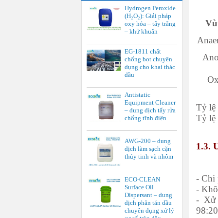
Hydrogen Peroxide
(H₂O₂): Giải pháp
Vù
oxy hóa – tẩy trắng
– khử khuẩn
Anae
EG-1811 chất
Ano
chống bọt chuyên
dụng cho khai thác
dầu
Ox
Antistatic
Equipment Cleaner
Tỷ lệ
– dung dịch tẩy rửa
T
ỷ l
chống tĩnh điện
AWG-200 – dung
1.3.
dịch làm sạch cặn
thủy tinh và nhôm
- Chi
ECO-CLEAN
Surface Oil
- Khôn
Dispersant – dung
- Xử
dịch phân tán dầu
98:2
chuyên dụng xử lý