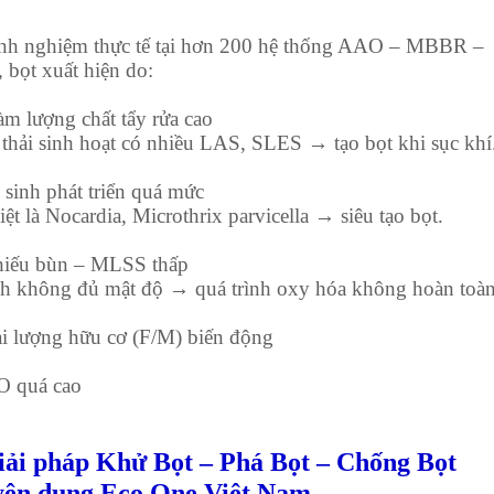
nh nghiệm thực tế tại hơn 200 hệ thống AAO – MBBR –
bọt xuất hiện do:
àm lượng chất tẩy rửa cao
thải sinh hoạt có nhiều LAS, SLES → tạo bọt khi sục khí
i sinh phát triển quá mức
iệt là Nocardia, Microthrix parvicella → siêu tạo bọt.
hiếu bùn – MLSS thấp
nh không đủ mật độ → quá trình oxy hóa không hoàn toàn
ải lượng hữu cơ (F/M) biến động
O quá cao
iải pháp Khử Bọt – Phá Bọt – Chống Bọt
yên dụng Eco One Việt
Nam