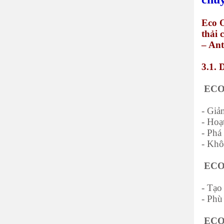
Eco O
thải 
– Ant
3.1. 
ECO-
- Giả
- Hoạ
- Ph
- Khô
ECO-
- Tạo
- Phù
ECO-