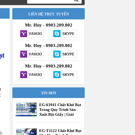
LIÊN HỆ TRỰC TUYẾN
Mr. Huy - 0903.209.802
Mr. Huy - 0903.209.802
ạt
Mr. Huy - 0903.209.802
n
TIN HOT
t
EG-63941 Chất Khử Bọt
Trong Quy Trình Sản
Xuất Bột Giấy | Giải
Pháp Kiểm Soát Bọt
Hiệu Quả | EcooneChem
EG-T1122 Chất Khử Bọt
h