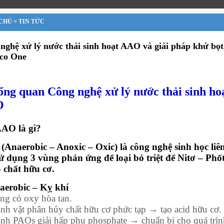
CHỦ
>
TIN TỨC
nghệ xử lý nước thải sinh hoạt AAO và giải pháp khử bọt
co One
ổng quan Công nghệ xử lý nước thải sinh ho
O
AAO là gì?
Anaerobic – Anoxic – Oxic) là công nghệ sinh học liê
sử dụng 3 vùng phản ứng để loại bỏ triệt để Nitơ – Phố
 chất hữu cơ.
aerobic – Kỵ khí
ng có oxy hòa tan.
sinh vật phân hủy chất hữu cơ phức tạp → tạo acid hữu cơ.
sinh PAOs giải hấp phụ phosphate → chuẩn bị cho quá trìn