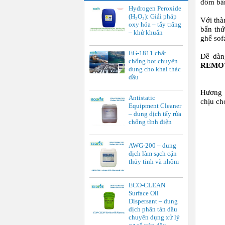
đốm bẩn
Hydrogen Peroxide
(H₂O₂): Giải pháp
Với thà
oxy hóa – tẩy trắng
bẩn thứ
– khử khuẩn
ghế sof
EG-1811 chất
Dễ dàn
chống bọt chuyên
REMO
dụng cho khai thác
dầu
Hương 
Antistatic
chịu ch
Equipment Cleaner
– dung dịch tẩy rửa
chống tĩnh điện
AWG-200 – dung
dịch làm sạch cặn
thủy tinh và nhôm
ECO-CLEAN
Surface Oil
Dispersant – dung
dịch phân tán dầu
chuyên dụng xử lý