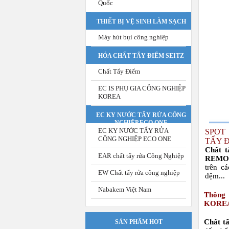
Quốc
THIẾT BỊ VỆ SINH LÀM SẠCH
Máy hút bụi công nghiệp
HÓA CHẤT TẨY ĐIỂM SEITZ
Chất Tẩy Điểm
EC IS PHỤ GIA CÔNG NGHIỆP
KOREA
EC KY NƯỚC TẨY RỬA CÔNG
NGHIỆP ECO ONE
EC KY NƯỚC TẨY RỬA
SPOT
CÔNG NGHIỆP ECO ONE
TẨY 
Chất 
EAR chất tẩy rửa Công Nghiệp
REM
trên c
EW Chất tẩy rửa công nghiệp
đệm...
Nabakem Việt Nam
Thông
KORE
Chất 
SẢN PHẨM HOT