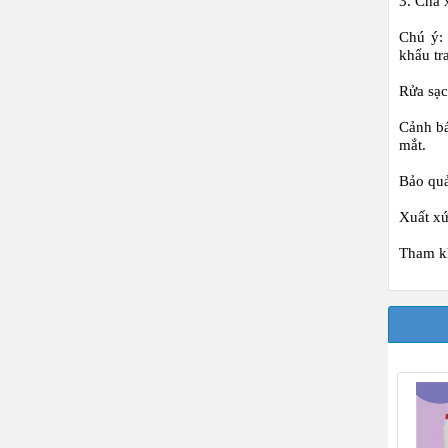
3. Chà 
Chú ý:
khẩu tra
Rửa sạc
Cảnh b
mắt.
Bảo qu
Xuất x
Tham 