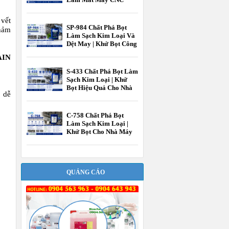
Hiệu Quả Cao |
EcooneChem
 vết
SP-984 Chất Phá Bọt
thảm
Làm Sạch Kim Loại Và
Dệt May | Khử Bọt Công
Nghiệp EcooneChem
AIN
S-433 Chất Phá Bọt Làm
Sạch Kim Loại | Khử
Bọt Hiệu Quả Cho Nhà
 dễ
Máy Gia Công Kim
Loại EcooneChem
C-758 Chất Phá Bọt
Làm Sạch Kim Loại |
Khử Bọt Cho Nhà Máy
Gia Công Kim Loại
EcooneChem
QUẢNG CÁO