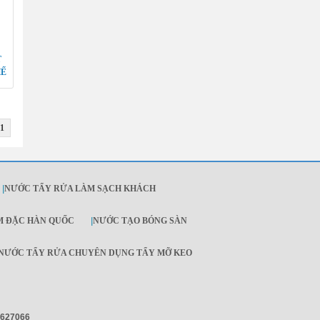
T
HẾ
1
|
NƯỚC TẨY RỬA LÀM SẠCH KHÁCH
M ĐẶC HÀN QUỐC
|
NƯỚC TẠO BÓNG SÀN
NƯỚC TẨY RỬA CHUYÊN DỤNG TẨY MỠ KEO
4627066