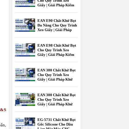
Cho Quy Trình Xeo
Giấy | Giải Pháp Kiểm
Soát Bọt Hiệu Quả
Trong Ngành Giấy
EAN E90 Chất Khử Bọt
Đa Năng Cho Quy Trình
Xeo Giấy | Giải Pháp
Kiểm Soát Bọt Hiệu Quả
Ngành Giấy
EAN E98 Chất Khử Bọt
Cho Quy Trình Xeo
Giấy | Giải Pháp Kiểm
Soát Bọt Hiệu Quả Cho
Ngành Giấy |
EcooneChem
EAN 380 Chất Khử Bọt
Cho Quy Trình Xeo
Giấy | Giải Pháp Khử
Bọt Hiệu Quả Cho
Ngành Công Nghiệp
Giấy | Ecoone Chem
EAN 300 Chất Khử Bọt
Cho Quy Trình Xeo
Giấy | Giải Pháp Khử
Bọt Hiệu Quả Ngành
M&S
Giấy | EcooneChemPro
EG-5731 Chất Khử Bọt
Gốc Silicone Cho Dầu
bẩn,
Làm Mát Máy CNC