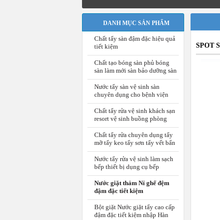
DANH MỤC SẢN PHẨM
Chất tẩy sàn đậm đặc hiệu quả
SPOT 
tiết kiệm
Chất tạo bóng sàn phủ bóng
sàn làm mới sàn bảo dưỡng sàn
Nước tẩy sàn vệ sinh sàn
chuyên dụng cho bệnh viện
Chất tẩy rửa vệ sinh khách sạn
resort vệ sinh buồng phòng
Chất tẩy rửa chuyên dụng tẩy
mỡ tẩy keo tẩy sơn tẩy vết bẩn
Nước tẩy rửa vệ sinh làm sạch
bếp thiết bị dụng cụ bếp
Nước giặt thảm Nỉ ghế đệm
đậm đặc tiết kiệm
Bột giặt Nước giặt tẩy cao cấp
đậm đặc tiết kiệm nhập Hàn