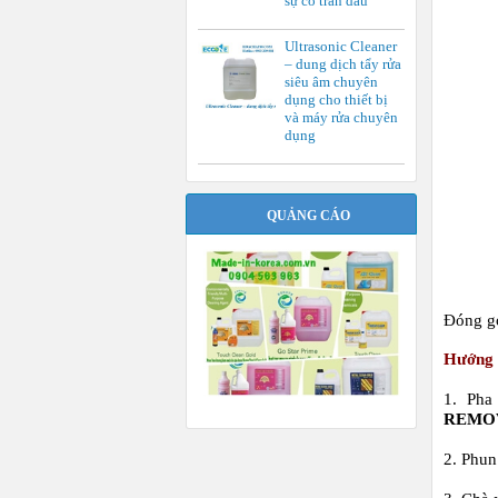
sự cố tràn dầu
Ultrasonic Cleaner
– dung dịch tẩy rửa
siêu âm chuyên
dụng cho thiết bị
và máy rửa chuyên
dụng
QUẢNG CÁO
Đóng gó
Hướng 
1. Pha
REMO
2. Phun