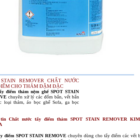
 STAIN REMOVER CHẤT NƯỚC
ĐIỂM CHO THẢM ĐẬM ĐẶC
tẩy điểm thảm nệm ghế SPOT STAIN
OVE
chuyên xử lý các đốm bẩn, vết bẩn
ác loại thảm, áo bọc ghế Sofa, ga bọc
 tin
Chất nước tẩy điểm thảm SPOT STAIN REMOVER KI
A
tẩy điểm SPOT STAIN REMOVE
chuyên dùng cho tẩy điểm các vết 