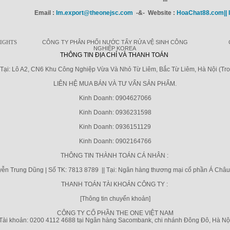
Email :
Im.export@theonejsc.com
-&- Website :
HoaChat88.com|| 
RIGHTS
CÔNG TY PHÂN PHỐI NƯỚC TẨY RỬA VỆ SINH CÔNG
NGHIỆP KOREA
THÔNG TIN ĐỊA CHỈ VÀ THANH TOÁN
ại: Lô A2, CN6 Khu Công Nghiệp Vừa Và Nhỏ Từ Liêm, Bắc Từ Liêm, Hà Nội (Tr
LIÊN HỆ MUA BÁN VÀ TƯ VẤN SẢN PHẨM.
Kinh Doanh: 0904627066
Kinh Doanh: 0936231598
Kinh Doanh: 0936151129
Kinh Doanh: 0902164766
THÔNG TIN THÀNH TOÁN CÁ NHÂN :
ễn Trung Dũng | Số TK: 7813 8789 || Tại: Ngân hàng thương mại cổ phần Á Châu
THANH TOÁN TÀI KHOẢN CÔNG TY :
[Thông tin chuyển khoản]
CÔNG TY CỔ PHẦN THE ONE VIỆT NAM
Tài khoản: 0200 4112 4688 tại Ngân hàng Sacombank, chi nhánh Đông Đô, Hà Nộ