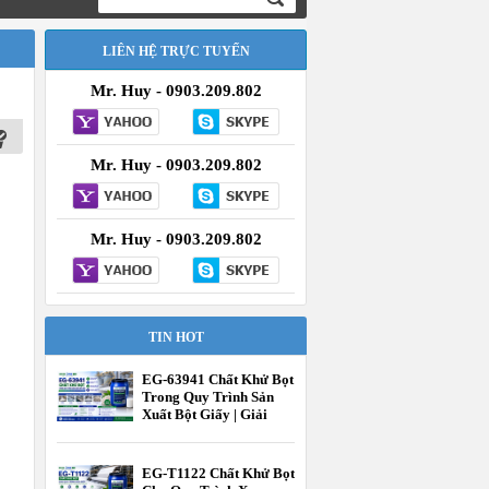
LIÊN HỆ TRỰC TUYẾN
Mr. Huy - 0903.209.802
Mr. Huy - 0903.209.802
Mr. Huy - 0903.209.802
TIN HOT
EG-63941 Chất Khử Bọt
Trong Quy Trình Sản
Xuất Bột Giấy | Giải
Pháp Kiểm Soát Bọt
Hiệu Quả | EcooneChem
EG-T1122 Chất Khử Bọt