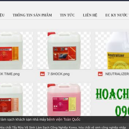
IỆU
THÔNG TIN SẢN PHẨM
TIN TỨC
LIÊN HỆ
EC KY NƯỚC 
 Hàn Quốc với hơn 45 Năm kinh nghiệm
ất Tẩy Rửa Vệ Sinh Làm Sạch Công Nghiệp Korea, hóa chất vệ sinh công nghiệp nhập