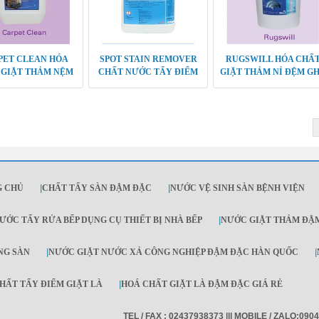
PET CLEAN HÓA
SPOT STAIN REMOVER
RUGSWILL HÓA CHẤ
 GIẶT THẢM NỆM
CHẤT NƯỚC TẨY ĐIỂM
GIẶT THẢM NỈ ĐỆM G
GHẾ SOFA
CHO THẢM ĐẬM ĐẶC
ĐẬM ĐẶC CAO CẤP
G CHỦ
|
CHẤT TẨY SÀN ĐẬM ĐẶC
|
NƯỚC VỆ SINH SÀN BỆNH VIỆN
ƯỚC TẨY RỬA BẾP DỤNG CỤ THIẾT BỊ NHÀ BẾP
|
NƯỚC GIẶT THẢM ĐẬ
NG SÀN
|
NƯỚC GIẶT NƯỚC XẢ CÔNG NGHIỆP ĐẬM ĐẶC HÀN QUỐC
|
HẤT TẨY ĐIỂM GIẶT LÀ
|
HOÁ CHẤT GIẶT LÀ ĐẬM ĐẶC GIÁ RẺ
TEL / FAX : 02437938373 ||| MOBILE / ZALO:090