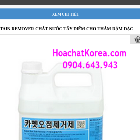
XEM CHI TIẾT
STAIN REMOVER CHẤT NƯỚC TẨY ĐIỂM CHO THẢM ĐẬM ĐẶC