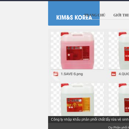
TRANG CHỦ
GIỚI TH
Nhà sản xuất chất vệ sinh làm sạch số hàng đầu
Cty Phân phối Hóa ch