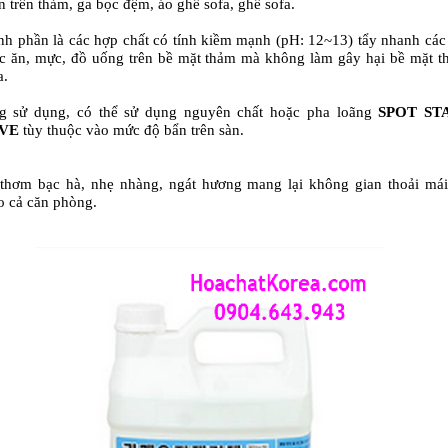
 trên thảm, ga bọc đệm, áo ghế sofa, ghế sofa.
nh phần là các hợp chất có tính kiềm mạnh (pH: 12~13) tẩy nhanh các
c ăn, mực, đồ uống trên bề mặt thảm mà không làm gây hại bề mặt 
a.
g sử dụng, có thể sử dụng nguyên chất hoặc pha loãng
SPOT ST
VE
tùy thuộc vào mức độ bẩn trên sàn.
thơm bạc hà, nhẹ nhàng, ngát hương mang lại không gian thoải mái
o cả căn phòng.