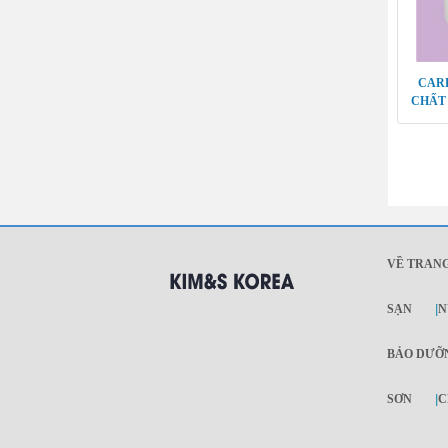
CAR
CHẤT
VỀ TRAN
SẠN
|
N
BẢO DƯỠ
SƠN
|
C