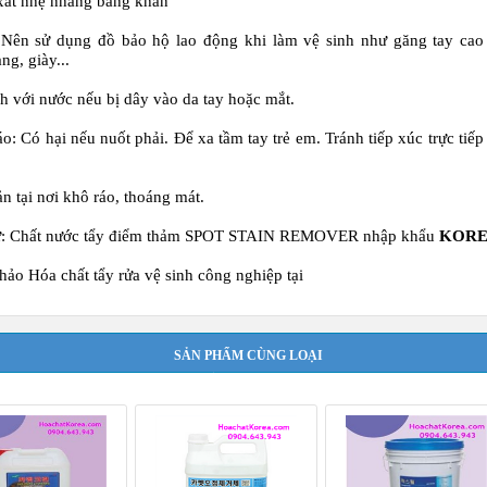
xát nhẹ nhàng bằng khăn
Nên sử dụng đồ bảo hộ lao động khi làm vệ sinh như găng tay cao 
ng, giày...
h với nước nếu bị dây vào da tay hoặc mắt.
áo:
Có hại nếu nuốt phải. Để xa tầm tay trẻ em. Tránh tiếp xúc trực tiếp
ản
tại nơi khô ráo, thoáng mát.
ứ:
Chất nước tẩy điểm thảm SPOT STAIN REMOVER nhập khẩu
KOR
khảo
Hóa chất tẩy rửa vệ sinh công nghiệp
tại
SẢN PHẨM CÙNG LOẠI