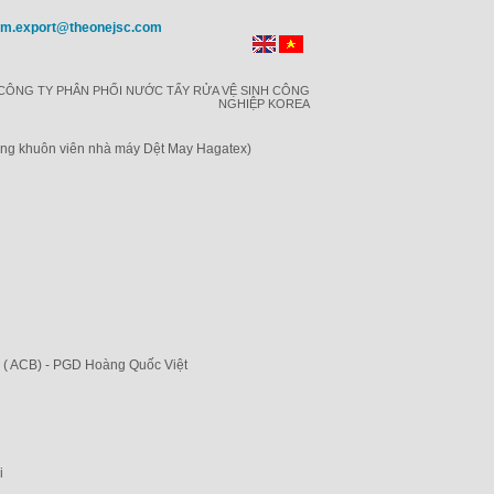
Im.export@theonejsc.com
CÔNG TY PHÂN PHỐI NƯỚC TẨY RỬA VỆ SINH CÔNG
NGHIỆP KOREA
ong khuôn viên nhà máy Dệt May Hagatex)
 ( ACB) - PGD Hoàng Quốc Việt
i