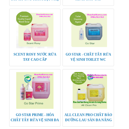
SCENT ROSY NƯỚC RỬA
GO STAR - CHẤT TẨY RỬA
TAY CAO CẤP
VỆ SINH TOILET WC
GO STAR PRIME - HÓA
ALL CLEAN PRO CHẤT BẢO
CHẤT TẨY RỬA VỆ SINH ĐA
DƯỠNG LAU SÀN ĐA NĂNG
NĂNG