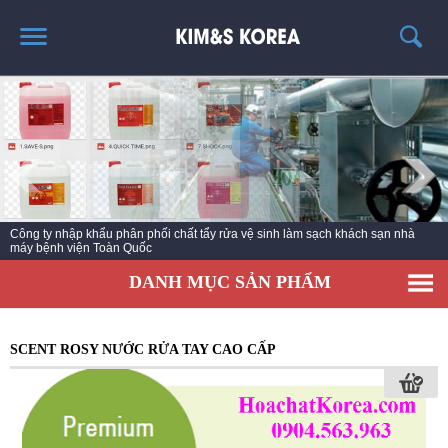
TRANG CHỦ
GIỚI THIỆU
THÔNG TIN SẢN PHẨM
TIN TỨC
Công ty nhập khẩu phân phối chất tẩy rửa vệ sinh làm sạch khách sạn nhà
LIÊN HỆ
máy bệnh viện Toàn Quốc
EC KY NƯỚC TẨY RỬA CÔNG NGHIỆP ECO ONE
DANH MỤC SẢN PHẨM
SCENT ROSY NƯỚC RỬA TAY CAO CẤP