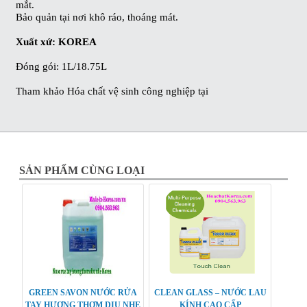
mắt.
Bảo quản tại nơi khô ráo, thoáng mát.
Xuất xứ: KOREA
Đóng gói: 1L/18.75L
Tham khảo
Hóa chất vệ sinh công nghiệp
tại
SẢN PHẨM CÙNG LOẠI
GREEN SAVON NƯỚC RỬA
CLEAN GLASS – NƯỚC LAU
TAY HƯƠNG THƠM DỊU NHẸ
KÍNH CAO CẤP