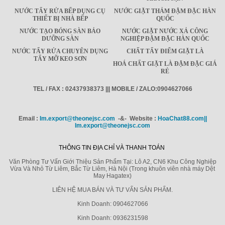
NƯỚC TẨY RỬA BẾP DỤNG CỤ
NƯỚC GIẶT THẢM ĐẬM ĐẶC HÀN
THIẾT BỊ NHÀ BẾP
QUỐC
NƯỚC TẠO BÓNG SÀN BẢO
NƯỚC GIẶT NƯỚC XẢ CÔNG
DƯỠNG SÀN
NGHIỆP ĐẬM ĐẶC HÀN QUỐC
NƯỚC TẨY RỬA CHUYÊN DỤNG
CHẤT TẨY ĐIỂM GIẶT LÀ
TẨY MỠ KEO SƠN
HOÁ CHẤT GIẶT LÀ ĐẬM ĐẶC GIÁ
RẺ
TEL / FAX : 02437938373 ||| MOBILE / ZALO:0904627066
Email :
Im.export@theonejsc.com
-&- Website :
HoaChat88.com||
Im.export@theonejsc.com
THÔNG TIN ĐỊA CHỈ VÀ THANH TOÁN
Văn Phòng Tư Vấn Giới Thiệu Sản Phẩm Tại: Lô A2, CN6 Khu Công Nghiệp
Vừa Và Nhỏ Từ Liêm, Bắc Từ Liêm, Hà Nội (Trong khuôn viên nhà máy Dệt
May Hagatex)
LIÊN HỆ MUA BÁN VÀ TƯ VẤN SẢN PHẨM.
Kinh Doanh: 0904627066
Kinh Doanh: 0936231598