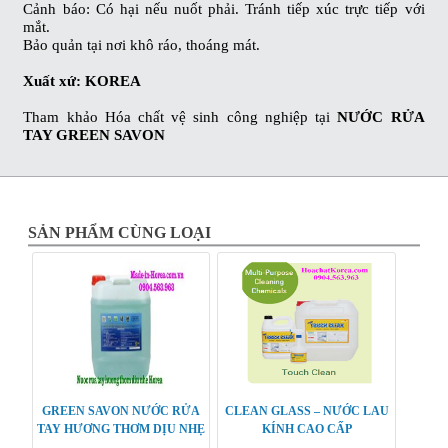
Cảnh báo:
Có hại nếu nuốt phải. Tránh tiếp xúc trực tiếp với
mắt.
Bảo quản tại nơi khô ráo, thoáng mát.
Xuất xứ: KOREA
Tham khảo
Hóa chất vệ sinh công nghiệp
tại
NƯỚC RỬA
TAY GREEN SAVON
SẢN PHẨM CÙNG LOẠI
GREEN SAVON NƯỚC RỬA
CLEAN GLASS – NƯỚC LAU
TAY HƯƠNG THƠM DỊU NHẸ
KÍNH CAO CẤP