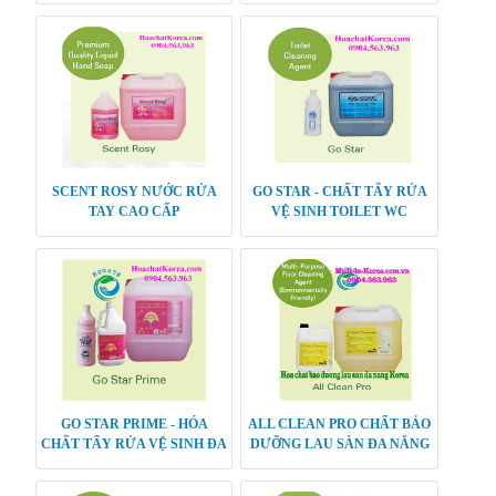
SCENT ROSY NƯỚC RỬA
GO STAR - CHẤT TẨY RỬA
TAY CAO CẤP
VỆ SINH TOILET WC
GO STAR PRIME - HÓA
ALL CLEAN PRO CHẤT BẢO
CHẤT TẨY RỬA VỆ SINH ĐA
DƯỠNG LAU SÀN ĐA NĂNG
NĂNG