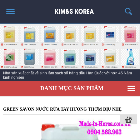
TRANG CHỦ
GIỚI THIỆU
THÔNG TIN SẢN PHẨM
TIN TỨC
Nhà sản xuất chất vệ sinh làm sạch số hàng đầu Hàn Quốc với hơn 45 Năm
LIÊN HỆ
kinh nghiệm
EC KY NƯỚC TẨY RỬA CÔNG NGHIỆP ECO ONE
DANH MỤC SẢN PHẨM
GREEN SAVON NƯỚC RỬA TAY HƯƠNG THƠM DỊU NHẸ