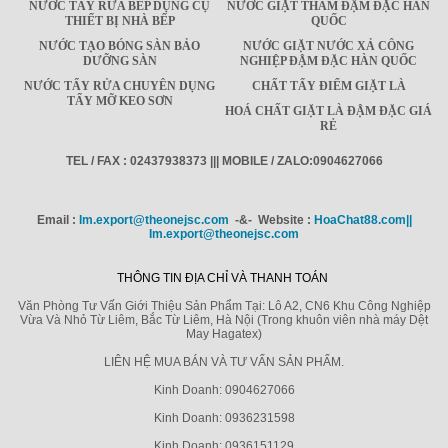
NƯỚC TẨY RỬA BẾP DỤNG CỤ
NƯỚC GIẶT THẢM ĐẬM ĐẶC HÀN
THIẾT BỊ NHÀ BẾP
QUỐC
NƯỚC TẠO BÓNG SÀN BẢO
NƯỚC GIẶT NƯỚC XẢ CÔNG
DƯỠNG SÀN
NGHIỆP ĐẬM ĐẶC HÀN QUỐC
NƯỚC TẨY RỬA CHUYÊN DỤNG
CHẤT TẨY ĐIỂM GIẶT LÀ
TẨY MỠ KEO SƠN
HOÁ CHẤT GIẶT LÀ ĐẬM ĐẶC GIÁ
RẺ
TEL / FAX : 02437938373 ||| MOBILE / ZALO:0904627066
Email :
Im.export@theonejsc.com
-&- Website :
HoaChat88.com||
Im.export@theonejsc.com
THÔNG TIN ĐỊA CHỈ VÀ THANH TOÁN
Văn Phòng Tư Vấn Giới Thiệu Sản Phẩm Tại: Lô A2, CN6 Khu Công Nghiệp
Vừa Và Nhỏ Từ Liêm, Bắc Từ Liêm, Hà Nội (Trong khuôn viên nhà máy Dệt
May Hagatex)
LIÊN HỆ MUA BÁN VÀ TƯ VẤN SẢN PHẨM.
Kinh Doanh: 0904627066
Kinh Doanh: 0936231598
Kinh Doanh: 0936151129