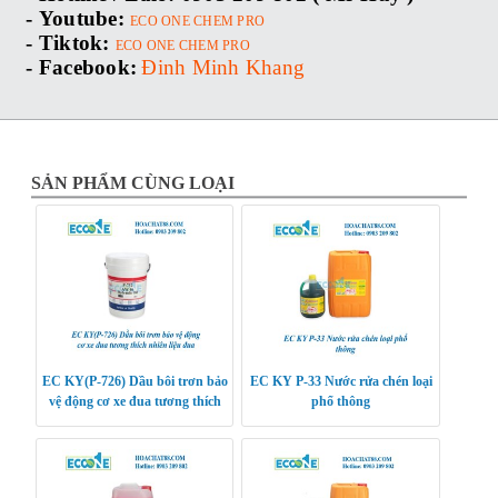
-
Youtube:
ECO ONE CHEM PRO
-
Tiktok:
ECO ONE CHEM PRO
-
Facebook:
Đinh Minh Khang
SẢN PHẨM CÙNG LOẠI
EC KY(P-726) Dầu bôi trơn bảo
EC KY P-33 Nước rửa chén loại
vệ động cơ xe đua tương thích
phổ thông
nhiên liệu đua