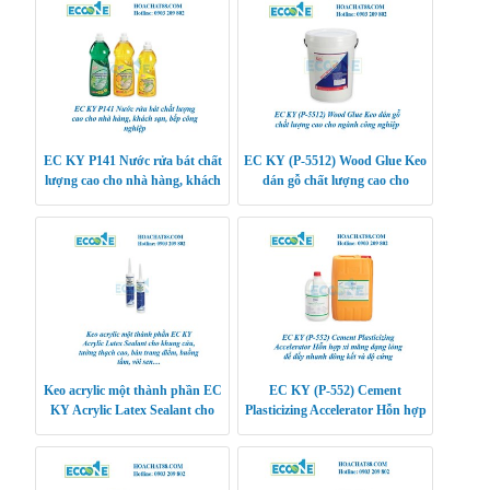
EC KY P141 Nước rửa bát chất
EC KY (P-5512) Wood Glue Keo
lượng cao cho nhà hàng, khách
dán gỗ chất lượng cao cho
sạn, bếp công nghiệp
ngành công nghiệp
Keo acrylic một thành phần EC
EC KY (P-552) Cement
KY Acrylic Latex Sealant cho
Plasticizing Accelerator Hỗn hợp
khung cửa, tường thạch cao,
xi măng dạng lỏng để đẩy
bàn trang điể
nhanh đông kết và độ