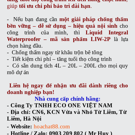
giúp
tối ưu chi phí bảo trì dài hạn
.
- Nếu bạn đang cần
một giải pháp chống thấm
bền vững – dễ sử dụng – hiệu quả nội sinh
cho
công trình của mình, thì
Liquid Integral
Waterproofer – mã sản phẩm LIW-2P
là lựa
chọn hàng đầu.
- Chống thấm ngay từ khâu trộn bê tông
- Tiết kiệm chi phí – tăng tuổi thọ công trình
- Có sẵn dung tích 4L – 20L – 200L cho mọi quy
mô dự án
Liên hệ ngay để nhận ưu đãi dành riêng cho
doanh nghiệp bạn!
Nhà cung cấp chính hãng:
- Công Ty TNHH ECO ONE VIỆT NAM
-
Địa chỉ:
CN6, KCN Vừa và Nhỏ Từ Liêm, Từ
Liêm, Hà Nội
-
Website:
hoachat88.com
-
Hotline / Zalo:
0903 209 802 ( Mr Huy )