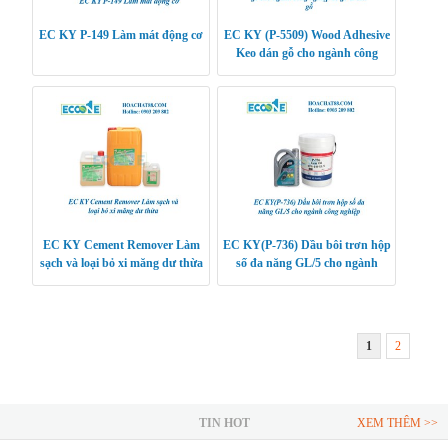
EC KY P-149 Làm mát động cơ
EC KY (P-5509) Wood Adhesive
Keo dán gỗ cho ngành công
nghiệp đồ gỗ & sàn gỗ
EC KY Cement Remover Làm
EC KY(P-736) Dầu bôi trơn hộp
sạch và loại bỏ xi măng dư thừa
số đa năng GL/5 cho ngành
công nghiệp
1
2
TIN HOT
XEM THÊM >>