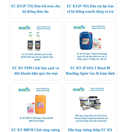
EC KY(P-735) Dầu bôi trơn cho
EC KY(P-703) Dầu trợ lực bảo
hệ thống thủy lực
vệ hệ thống truyền động và trợ
lực lái tối ưu
EC KY P109 Chất làm sạch và
EC KY (P-645) T Bond 80
diệt khuẩn hiệu quả cho mọi
Bonding Agent Gia độ bám dính
ngành công nghiệp
của vữa, xi măng, gạch, xi măng
trát, vữa/cát
EC KY 808/50 Chất tăng cường
Hỗn hợp chống thấm EC KY