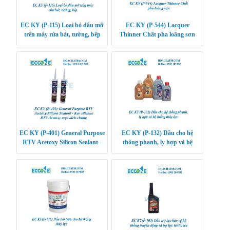
EC KY (P-115) Loại bỏ dầu mỡ
EC KY (P-544) Lacquer
trên máy rửa bát, tường, bếp
Thinner Chất pha loãng sơn
EC KY (P-401) General Purpose
EC KY (P-132) Dầu cho hệ
RTV Acetoxy Silicon Sealant -
thống phanh, ly hợp và hệ
Keo silicone RTV Acetoxy mục
thống thủy lực
đích chung