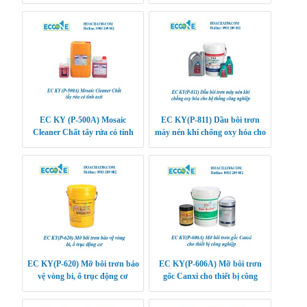
EC KY (P-500A) Mosaic
EC KY(P-811) Dầu bôi trơn
Cleaner Chất tẩy rửa có tính
máy nén khí chống oxy hóa cho
axit
hệ thống công nghiệp
EC KY(P-620) Mỡ bôi trơn bảo
EC KY(P-606A) Mỡ bôi trơn
vệ vòng bi, ổ trục động cơ
gốc Canxi cho thiết bị công
nghiệp