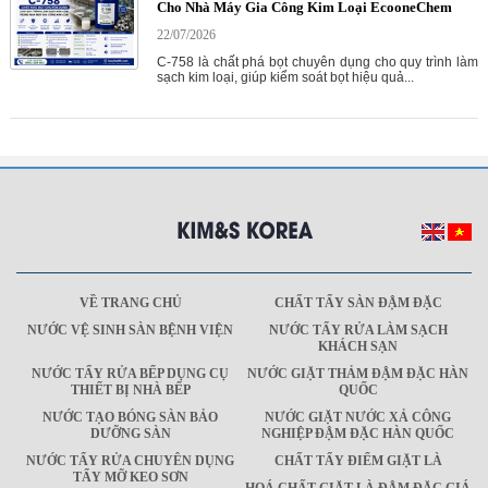
Cho Nhà Máy Gia Công Kim Loại EcooneChem
22/07/2026
C-758 là chất phá bọt chuyên dụng cho quy trình làm
sạch kim loại, giúp kiểm soát bọt hiệu quả...
VỀ TRANG CHỦ
CHẤT TẨY SÀN ĐẬM ĐẶC
NƯỚC VỆ SINH SÀN BỆNH VIỆN
NƯỚC TẨY RỬA LÀM SẠCH
KHÁCH SẠN
NƯỚC TẨY RỬA BẾP DỤNG CỤ
NƯỚC GIẶT THẢM ĐẬM ĐẶC HÀN
THIẾT BỊ NHÀ BẾP
QUỐC
NƯỚC TẠO BÓNG SÀN BẢO
NƯỚC GIẶT NƯỚC XẢ CÔNG
DƯỠNG SÀN
NGHIỆP ĐẬM ĐẶC HÀN QUỐC
NƯỚC TẨY RỬA CHUYÊN DỤNG
CHẤT TẨY ĐIỂM GIẶT LÀ
TẨY MỠ KEO SƠN