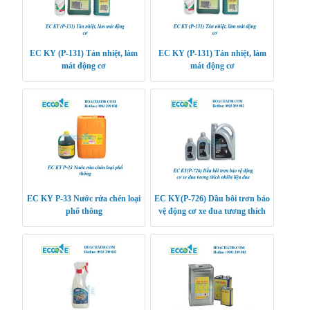
EC KY (P-131) Tản nhiệt, làm
EC KY (P-131) Tản nhiệt, làm
mát động cơ
mát động cơ
EC KY P-33 Nước rửa chén loại
EC KY(P-726) Dầu bôi trơn bảo
phổ thông
vệ động cơ xe đua tương thích
nhiên liệu đua