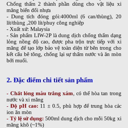
Chống thấm 2 thành phần dùng cho vật liệu xi
măng biến đổi nhựa
- Dung tích đóng gói:
4000ml (6 can/thùng),
20
lít/thùng ,
200 lít/phuy công nghiệp
- Xuất xứ:
Malaysia
- Sản phẩm
LIW-2P
là dung dịch chống thấm dạng
lỏng nồng độ cao, được pha trộn trực tiếp với xi
măng để
tạo lớp bảo vệ toàn diện từ bên trong cho
kết cấu bê tông
, chống lại sự thấm nước và ăn mòn
bởi muối.
2. Đặc điểm chi tiết sản phẩm
- Chất lỏng màu trắng xám
, có thể hòa tan trong
nước và xi măng
- Độ pH cao:
11 ± 0.5, phù hợp để trung hòa các
ion ăn mòn
- Tỷ lệ sử dụng:
500ml dung dịch cho mỗi 50kg xi
măng khô (~1%)