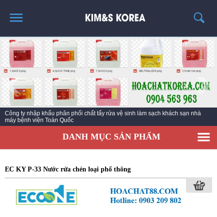
TRANG CHỦ
GIỚI THIỆU
THÔNG TIN SẢN PHẨM
TIN TỨC
Nhà sản xuất chất vệ sinh làm sạch số hàng đầu Hàn Quốc với hơn 45 Năm
LIÊN HỆ
kinh nghiệm
EC KY NƯỚC TẨY RỬA CÔNG NGHIỆP ECO ONE
DANH MỤC SẢN PHẨM
EC KY P-33 Nước rửa chén loại phổ thông