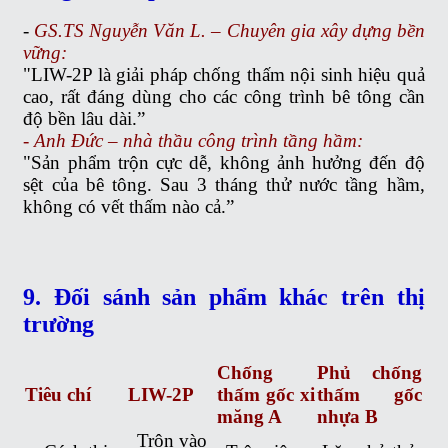
-
GS.TS Nguyễn Văn L. – Chuyên gia xây dựng bền
vững:
"LIW-2P là giải pháp chống thấm nội sinh hiệu quả
cao, rất đáng dùng cho các công trình bê tông cần
độ bền lâu dài.”
- Anh Đức – nhà thầu công trình tầng hầm:
"Sản phẩm trộn cực dễ, không ảnh hưởng đến độ
sệt của bê tông. Sau 3 tháng thử nước tầng hầm,
không có vết thấm nào cả.”
9. Đối sánh sản phẩm khác trên thị
trường
Chống
Phủ chống
Tiêu chí
LIW-2P
thấm gốc xi
thấm gốc
măng A
nhựa B
Trộn vào