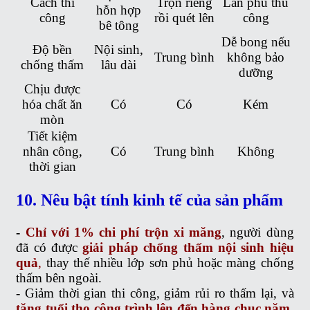
Cách thi
Trộn riêng
Lăn phủ thủ
hỗn hợp
công
rồi quét lên
công
bê tông
Dễ bong nếu
Độ bền
Nội sinh,
Trung bình
không bảo
chống thấm
lâu dài
dưỡng
Chịu được
hóa chất ăn
Có
Có
Kém
mòn
Tiết kiệm
nhân công,
Có
Trung bình
Không
thời gian
10. Nêu bật tính kinh tế của sản phẩm
-
Chỉ với 1% chi phí trộn xi măng
, người dùng
đã có được
giải pháp chống thấm nội sinh hiệu
quả
,
thay thế nhiều lớp sơn phủ hoặc màng chống
thấm bên ngoài.
- Giảm thời gian thi công, giảm rủi ro thấm lại, và
tăng tuổi thọ công trình lên đến hàng chục năm
,