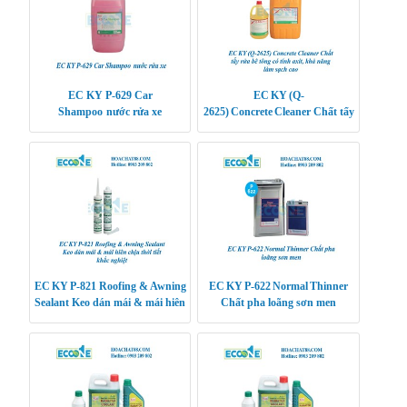
EC KY P-629 Car
EC KY (Q-
Shampoo nước rửa xe
2625) Concrete Cleaner Chất tẩy
rửa bê tông có tính axit, khả
năng làm sạch cao
EC KY P-821 Roofing & Awning
EC KY P‑622 Normal Thinner
Sealant Keo dán mái & mái hiên
Chất pha loãng sơn men
chịu thời tiết khắc nghiệt