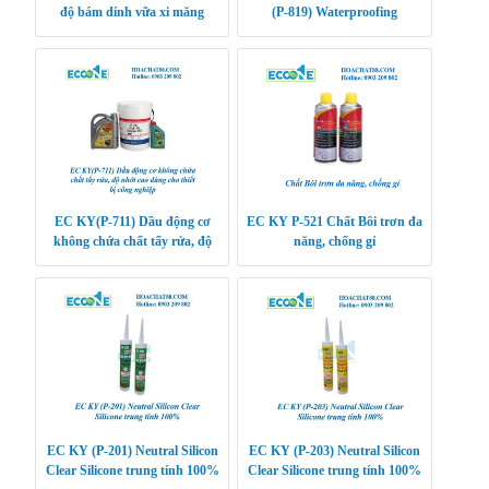
độ bám dính vữa xi măng
(P-819) Waterproofing
Compound trám kín nứt rạn
trên tường, trần nhà và mái
EC KY(P-711) Dầu động cơ
EC KY P-521 Chất Bôi trơn đa
không chứa chất tẩy rửa, độ
năng, chống gỉ
nhớt cao dùng cho thiết bị công
nghiệp
EC KY (P‑201) Neutral Silicon
EC KY (P-203) Neutral Silicon
Clear Silicone trung tính 100%
Clear Silicone trung tính 100%