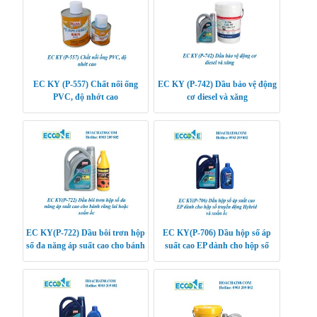
EC KY (P-557) Chất nối ống
EC KY (P-742) Dầu bảo vệ động
PVC, độ nhớt cao
cơ diesel và xăng
EC KY(P-722) Dầu bôi trơn hộp
EC KY(P-706) Dầu hộp số áp
số đa năng áp suất cao cho bánh
suất cao EP dành cho hộp số
răng lai hoặc xoắn ốc
truyền động Hybrid và xoắn ốc