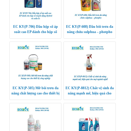
EC KY(P-706) Dầu hộp số áp
EC KY(P-608) Dầu bôi trơn đa
suất cao EP dành cho hộp số
năng chứa sulphua – photpho
truyền động Hybrid và xoắn ốc
EC KY(P-505) Mỡ bôi trơn đa
EC KY(P-8812) Chất vệ sinh đa
năng chất lượng cao cho thiết bị
năng mạnh mẽ, hiệu quả cho
công nghiệp
mọi ngành nghề