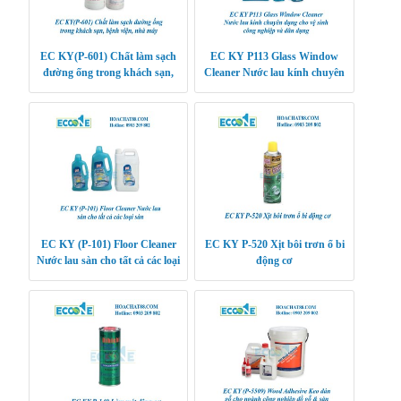
EC KY(P-601) Chất làm sạch
EC KY P113 Glass Window
đường ống trong khách sạn,
Cleaner Nước lau kính chuyên
bệnh viện, nhà máy
dụng cho vệ sinh công nghiệp và
dân dụng
EC KY (P-101) Floor Cleaner
EC KY P-520 Xịt bôi trơn ổ bi
Nước lau sàn cho tất cả các loại
động cơ
sàn