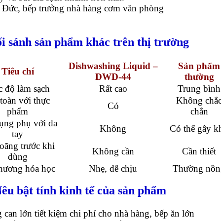
 Đức, bếp trưởng nhà hàng cơm văn phòng
ối sánh sản phẩm khác trên thị trường
Dishwashing Liquid –
Sản phẩm
Tiêu chí
DWD-44
thường
 độ làm sạch
Rất cao
Trung bình
toàn với thực
Không chắ
Có
phẩm
chắn
ụng phụ với da
Không
Có thể gây k
tay
oãng trước khi
Không cần
Cần thiết
dùng
hương hóa học
Nhẹ, dễ chịu
Thường nồn
Nêu bật tính kinh tế của sản phẩm
 can lớn tiết kiệm chi phí cho nhà hàng, bếp ăn lớn