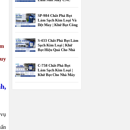
Hiệu Quả Cao |
EcooneChem
SP-984 Chất Phá Bọt
Làm Sạch Kim Loại Và
Dệt May | Khử Bọt Công
Nghiệp EcooneChem
S-433 Chất Phá Bọt Làm
Sạch Kim Loại | Khử
ảm
Bọt Hiệu Quả Cho Nhà
Máy Gia Công Kim
quy
Loại EcooneChem
C-758 Chất Phá Bọt
Làm Sạch Kim Loại |
Khử Bọt Cho Nhà Máy
Gia Công Kim Loại
EcooneChem
h,
 vụ
uẩn