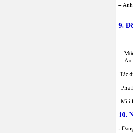
– Anh
9. Đ
Mức
An 
Tác d
Pha l
Mùi 
10. 
- Dạng