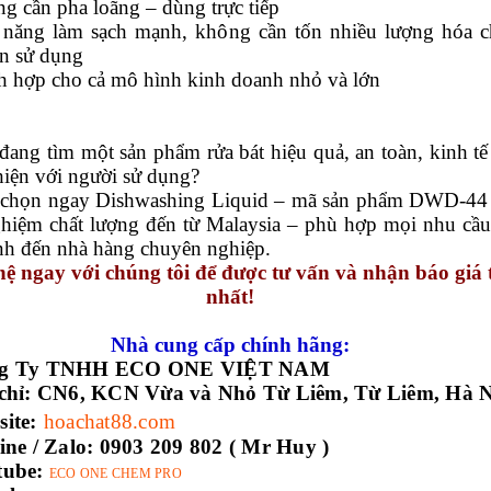
g cần pha loãng – dùng trực tiếp
 năng làm sạch mạnh, không cần tốn nhiều lượng hóa c
ần sử dụng
ch hợp cho cả mô hình kinh doanh nhỏ và lớn
đang tìm một sản phẩm rửa bát hiệu quả, an toàn, kinh tế
hiện với người sử dụng?
 chọn ngay Dishwashing Liquid – mã sản phẩm DWD-44
nghiệm chất lượng đến từ Malaysia – phù hợp mọi nhu cầu
ình đến nhà hàng chuyên nghiệp.
hệ ngay với chúng tôi để được tư vấn và nhận báo giá 
nhất!
Nhà cung cấp chính hãng:
ng Ty TNHH ECO ONE VIỆT NAM
chỉ:
CN6, KCN Vừa và Nhỏ Từ Liêm, Từ Liêm, Hà N
ite:
hoachat88.com
ine / Zalo:
0903 209 802 ( Mr Huy )
tube:
ECO ONE CHEM PRO