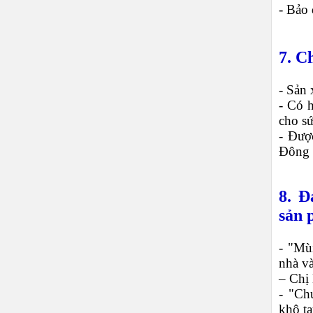
- Bảo 
7. C
- Sản 
- Có 
cho s
- Đượ
Đông
8. Đ
sản 
- "Mù
nhà và
– Chị
- "Ch
khô ta