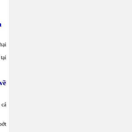
m
hại
tại
về
 cả
bớt