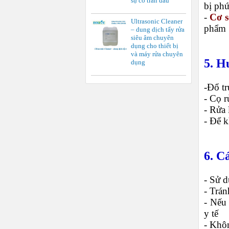
sự cố tràn dầu
bị phứ
-
Cơ s
Ultrasonic Cleaner
phẩm
– dung dịch tẩy rửa
siêu âm chuyên
dụng cho thiết bị
và máy rửa chuyên
5. H
dụng
-Đổ tr
- Cọ r
- Rửa 
- Để k
6. C
- Sử 
- Trán
- Nếu 
y tế
- Khôn