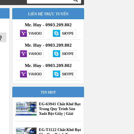
LIÊN HỆ TRỰC TUYẾN
Mr. Huy - 0903.209.802
Mr. Huy - 0903.209.802
Mr. Huy - 0903.209.802
TIN HOT
EG-63941 Chất Khử Bọt
Trong Quy Trình Sản
Xuất Bột Giấy | Giải
Pháp Kiểm Soát Bọt
Hiệu Quả | EcooneChem
EG-T1122 Chất Khử Bọt