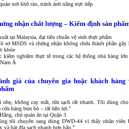
quản nơi khô ráo, tránh ánh nắng trực tiếp
hứng nhận chất lượng – Kiểm định sản phẩ
xuất tại Malaysia, đạt tiêu chuẩn vệ sinh thực phẩm
hồ sơ MSDS và chứng nhận không chứa thành phần gây 
ức khỏe
c kiểm nghiệm thực tế trong các hệ thống nhà hàng lớn 
 Nam Á
ánh giá của chuyên gia hoặc khách hàng 
phẩm
i nhẹ, không cay mắt, rửa sạch rất nhanh. Tôi dùng cho
 cửa hàng bún bò – rất tiện lợi.”
 Hằng, chủ quán ăn tại Quận 3
úng tôi chuyển sang dùng DWD-44 vì thấy nhân viên 
y và bát đĩa sạch nhanh hơn hẳn.”