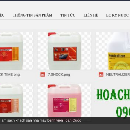
IỆU
THÔNG TIN SẢN PHẨM
TIN TỨC
LIÊN HỆ
EC KY NƯỚC 
 Hàn Quốc với hơn 45 Năm kinh nghiệm