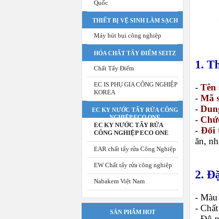
Quốc
THIẾT BỊ VỆ SINH LÀM SẠCH
Máy hút bụi công nghiệp
HÓA CHẤT TẨY ĐIỂM SEITZ
1. T
Chất Tẩy Điểm
EC IS PHỤ GIA CÔNG NGHIỆP
-
Tên
KOREA
-
Mã 
-
Dung
EC KY NƯỚC TẨY RỬA CÔNG
NGHIỆP ECO ONE
-
Chứ
EC KY NƯỚC TẨY RỬA
-
Đối
CÔNG NGHIỆP ECO ONE
ăn, n
EAR chất tẩy rửa Công Nghiệp
EW Chất tẩy rửa công nghiệp
2. Đ
Nabakem Việt Nam
- Màu 
- Chất
SẢN PHẨM HOT
- Độ p