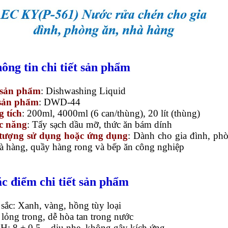
hông tin chi tiết sản phẩm
 sản phẩm
: Dishwashing Liquid
sản phẩm
: DWD-44
 tích
: 200ml, 4000ml (6 can/thùng), 20 lít (thùng)
c năng
: Tẩy sạch dầu mỡ, thức ăn bám dính
 tượng sử dụng hoặc ứng dụng
: Dành cho gia đình, ph
hà hàng, quầy hàng rong và bếp ăn công nghiệp
ặc điểm chi tiết sản phẩm
sắc: Xanh, vàng, hồng tùy loại
 lỏng trong, dễ hòa tan trong nước
H: 8 ± 0.5 – dịu nhẹ, không gây kích ứng