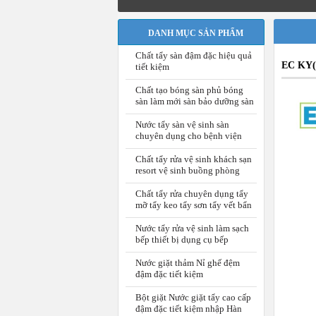
DANH MỤC SẢN PHẨM
Chất tẩy sàn đậm đặc hiệu quả
EC KY(P
tiết kiệm
Chất tạo bóng sàn phủ bóng
sàn làm mới sàn bảo dưỡng sàn
Nước tẩy sàn vệ sinh sàn
chuyên dụng cho bệnh viện
Chất tẩy rửa vệ sinh khách sạn
resort vệ sinh buồng phòng
Chất tẩy rửa chuyên dụng tẩy
mỡ tẩy keo tẩy sơn tẩy vết bẩn
Nước tẩy rửa vệ sinh làm sạch
bếp thiết bị dụng cụ bếp
Nước giặt thảm Nỉ ghế đệm
đậm đặc tiết kiệm
Bột giặt Nước giặt tẩy cao cấp
đậm đặc tiết kiệm nhập Hàn