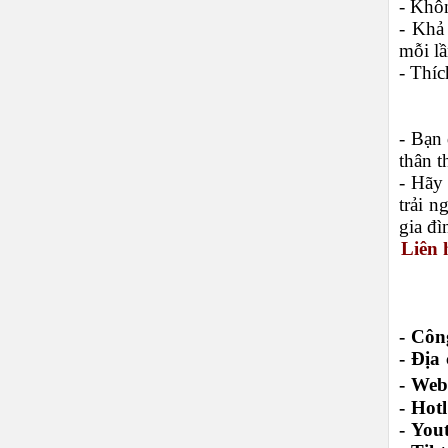
- Khôn
- Khả
mỗi l
- Thí
- Bạn 
thân t
- Hãy
trải 
gia đ
Liên 
- Cô
-
Địa 
-
Webs
-
Hotl
-
You