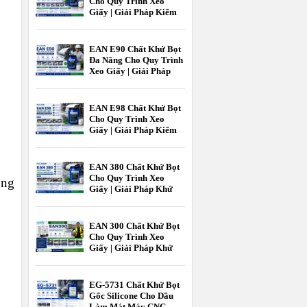
Cho Quy Trình Xeo
Giấy | Giải Pháp Kiểm
Soát Bọt Hiệu Quả
Trong Ngành Giấy
EAN E90 Chất Khử Bọt
Đa Năng Cho Quy Trình
Xeo Giấy | Giải Pháp
Kiểm Soát Bọt Hiệu Quả
Ngành Giấy
EAN E98 Chất Khử Bọt
Cho Quy Trình Xeo
Giấy | Giải Pháp Kiểm
Soát Bọt Hiệu Quả Cho
Ngành Giấy |
EcooneChem
EAN 380 Chất Khử Bọt
Cho Quy Trình Xeo
òng
Giấy | Giải Pháp Khử
Bọt Hiệu Quả Cho
Ngành Công Nghiệp
Giấy | Ecoone Chem
EAN 300 Chất Khử Bọt
Cho Quy Trình Xeo
Giấy | Giải Pháp Khử
Bọt Hiệu Quả Ngành
Giấy | EcooneChemPro
EG-5731 Chất Khử Bọt
Gốc Silicone Cho Dầu
Làm Mát Máy CNC