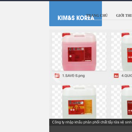
TRANG CHỦ
GIỚI TH
Nhà sản xuất chất vệ sinh làm sạch số hàng đầu