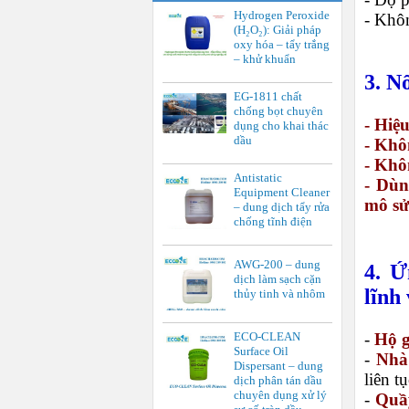
Hydrogen Peroxide
- Khôn
(H₂O₂): Giải pháp
oxy hóa – tẩy trắng
– khử khuẩn
3. N
EG-1811 chất
chống bọt chuyên
- Hiệ
dụng cho khai thác
dầu
- Khô
- Khô
Antistatic
- Dùn
Equipment Cleaner
mô sử
– dung dịch tẩy rửa
chống tĩnh điện
AWG-200 – dung
4. Ứ
dịch làm sạch cặn
lĩnh
thủy tinh và nhôm
ECO-CLEAN
-
Hộ g
Surface Oil
-
Nhà
Dispersant – dung
liên tụ
dịch phân tán dầu
chuyên dụng xử lý
-
Quầ