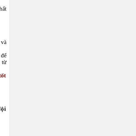
hất
 và
 để
 từ
tốt
ội