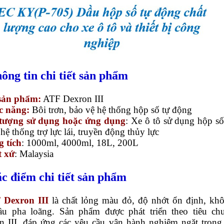
hông tin chi tiết sản phẩm
sản phẩm:
ATF Dexron III
c năng:
Bôi trơn, bảo vệ hệ thống hộp số tự động
 tượng sử dụng hoặc ứng dụng
: Xe ô tô sử dụng hộp số
hệ thống trợ lực lái, truyền động thủy lực
 tích
: 1000ml, 4000ml, 18L, 200L
t xứ
: Malaysia
ặc điểm chi tiết sản phẩm
 Dexron III
là chất lỏng màu đỏ, độ nhớt ổn định, kh
ầu pha loãng. Sản phẩm được phát triển theo tiêu ch
n III, đáp ứng các yêu cầu vận hành nghiêm ngặt trong