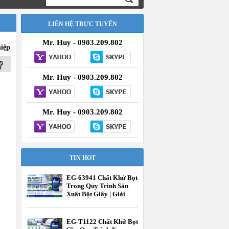
LIÊN HỆ TRỰC TUYẾN
Mr. Huy - 0903.209.802
hiệp
Mr. Huy - 0903.209.802
Mr. Huy - 0903.209.802
TIN HOT
EG-63941 Chất Khử Bọt
Trong Quy Trình Sản
Xuất Bột Giấy | Giải
Pháp Kiểm Soát Bọt
Hiệu Quả | EcooneChem
EG-T1122 Chất Khử Bọt