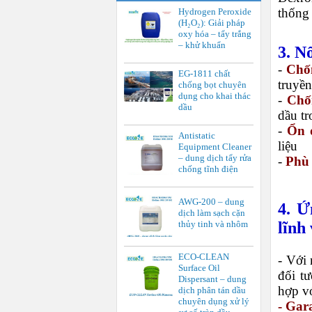
thống 
Hydrogen Peroxide
(H₂O₂): Giải pháp
oxy hóa – tẩy trắng
– khử khuẩn
3. N
-
Chốn
EG-1811 chất
truyề
chống bọt chuyên
dụng cho khai thác
-
Chố
dầu
dầu tr
-
Ổn 
Antistatic
liệu
Equipment Cleaner
– dung dịch tẩy rửa
-
Phù 
chống tĩnh điện
AWG-200 – dung
4. Ứ
dịch làm sạch cặn
thủy tinh và nhôm
lĩnh
ECO-CLEAN
- Với
Surface Oil
đối tư
Dispersant – dung
hợp vớ
dịch phân tán dầu
chuyên dụng xử lý
- Gar