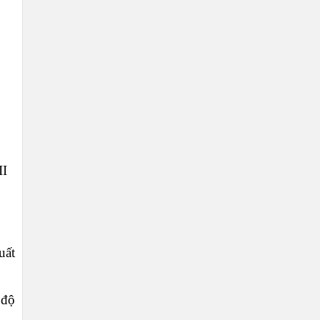
II
uất
 độ