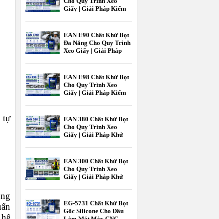
Cho Quy Trình Xeo
Giấy | Giải Pháp Kiểm
Soát Bọt Hiệu Quả
Trong Ngành Giấy
EAN E90 Chất Khử Bọt
Đa Năng Cho Quy Trình
Xeo Giấy | Giải Pháp
Kiểm Soát Bọt Hiệu Quả
Ngành Giấy
EAN E98 Chất Khử Bọt
Cho Quy Trình Xeo
Giấy | Giải Pháp Kiểm
Soát Bọt Hiệu Quả Cho
Ngành Giấy |
EcooneChem
 tự
EAN 380 Chất Khử Bọt
Cho Quy Trình Xeo
Giấy | Giải Pháp Khử
Bọt Hiệu Quả Cho
Ngành Công Nghiệp
Giấy | Ecoone Chem
EAN 300 Chất Khử Bọt
Cho Quy Trình Xeo
Giấy | Giải Pháp Khử
Bọt Hiệu Quả Ngành
Giấy | EcooneChemPro
ông
EG-5731 Chất Khử Bọt
uẩn
Gốc Silicone Cho Dầu
 hệ
Làm Mát Máy CNC