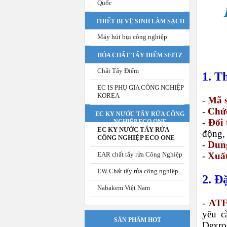
Quốc
THIẾT BỊ VỆ SINH LÀM SẠCH
Máy hút bụi công nghiệp
HÓA CHẤT TẨY ĐIỂM SEITZ
Chất Tẩy Điểm
1. T
EC IS PHỤ GIA CÔNG NGHIỆP
KOREA
-
Mã 
-
Chứ
EC KY NƯỚC TẨY RỬA CÔNG
-
Đối
NGHIỆP ECO ONE
EC KY NƯỚC TẨY RỬA
động, 
CÔNG NGHIỆP ECO ONE
-
Dung
EAR chất tẩy rửa Công Nghiệp
-
Xuấ
EW Chất tẩy rửa công nghiệp
2. Đ
Nabakem Việt Nam
-
ATF
yêu c
SẢN PHẨM HOT
Dexro