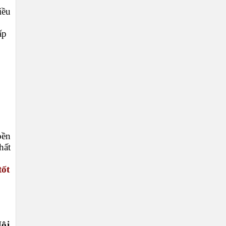
iều
ấp
bền
hất
tốt
ội