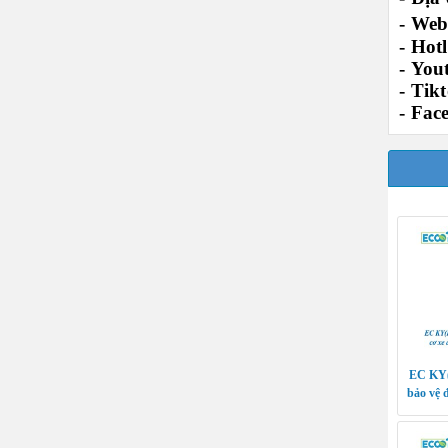
-
Webs
-
Hotl
-
You
-
Tikt
-
Fac
EC KY(
bảo vệ 
thí