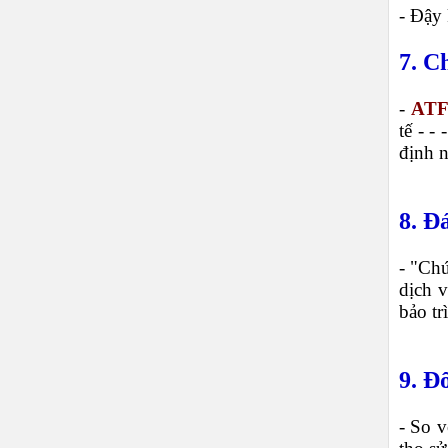
- Đậy 
7. C
-
ATF
tế - - 
định n
8. Đ
- "Ch
dịch v
bảo tr
9. Đ
- So v