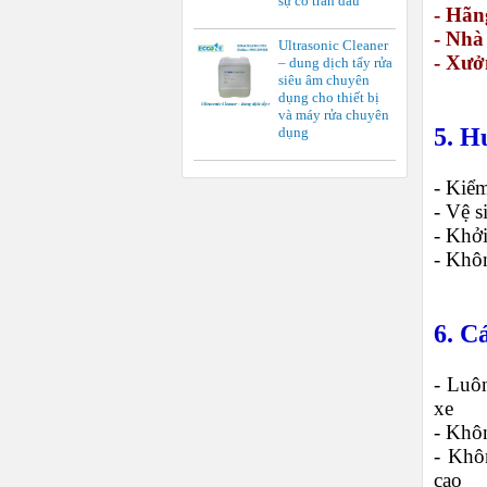
sự cố tràn dầu
- Hãng
- Nhà
Ultrasonic Cleaner
- Xưở
– dung dịch tẩy rửa
siêu âm chuyên
dụng cho thiết bị
và máy rửa chuyên
5. H
dụng
- Kiểm
- Vệ s
- Khở
- Khôn
6. C
- Luô
xe
- Khôn
- Khô
cao