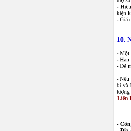
thọ sử
- Hiệ
kiện k
- Giá 
10. 
- Một 
- Hạn 
- Dễ m
- Nếu
bỉ và
lượng 
Liên 
- Cô
-
Địa 