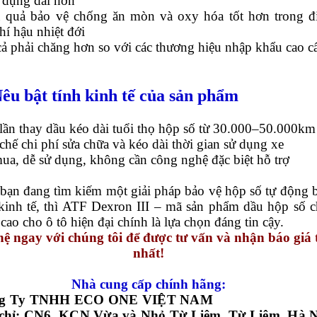
 dụng dài hơn
u quả bảo vệ chống ăn mòn và oxy hóa tốt hơn trong đ
hí hậu nhiệt đới
cả phải chăng hơn so với các thương hiệu nhập khẩu cao c
Nêu bật tính kinh tế của sản phẩm
lần thay dầu kéo dài tuổi thọ hộp số từ 30.000–50.000km
chế chi phí sửa chữa và kéo dài thời gian sử dụng xe
ua, dễ sử dụng, không cần công nghệ đặc biệt hỗ trợ
 bạn đang tìm kiếm một giải pháp bảo vệ hộp số tự động 
 kinh tế, thì ATF Dexron III – mã sản phẩm dầu hộp số c
cao cho ô tô hiện đại chính là lựa chọn đáng tin cậy.
hệ ngay với chúng tôi để được tư vấn và nhận báo giá 
nhất!
Nhà cung cấp chính hãng:
ng Ty TNHH ECO ONE VIỆT NAM
chỉ:
CN6, KCN Vừa và Nhỏ Từ Liêm, Từ Liêm, Hà N