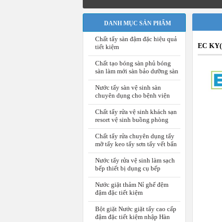
DANH MỤC SẢN PHẨM
Chất tẩy sàn đậm đặc hiệu quả
EC KY(P
tiết kiệm
Chất tạo bóng sàn phủ bóng
sàn làm mới sàn bảo dưỡng sàn
Nước tẩy sàn vệ sinh sàn
chuyên dụng cho bệnh viện
Chất tẩy rửa vệ sinh khách sạn
resort vệ sinh buồng phòng
Chất tẩy rửa chuyên dụng tẩy
mỡ tẩy keo tẩy sơn tẩy vết bẩn
Nước tẩy rửa vệ sinh làm sạch
bếp thiết bị dụng cụ bếp
Nước giặt thảm Nỉ ghế đệm
đậm đặc tiết kiệm
Bột giặt Nước giặt tẩy cao cấp
đậm đặc tiết kiệm nhập Hàn