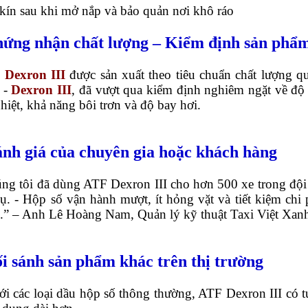
kín sau khi mở nắp và bảo quản nơi khô ráo
hứng nhận chất lượng – Kiểm định sản phẩ
 Dexron III
được sản xuất theo tiêu chuẩn chất lượng q
- -
Dexron III
, đã vượt qua kiểm định nghiêm ngặt về độ
hiệt, khả năng bôi trơn và độ bay hơi.
ánh giá của chuyên gia hoặc khách hàng
úng tôi đã dùng ATF Dexron III cho hơn 500 xe trong đội
ụ. - Hộp số vận hành mượt, ít hỏng vặt và tiết kiệm chi 
ì.” – Anh Lê Hoàng Nam, Quản lý kỹ thuật Taxi Việt Xan
ối sánh sản phẩm khác trên thị trường
ới các loại dầu hộp số thông thường, ATF Dexron III có t