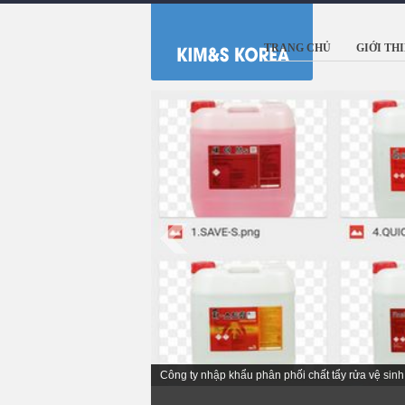
TRANG CHỦ
GIỚI TH
Nhà sản xuất chất vệ sinh làm sạch số hàng đầu