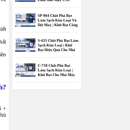
Hiệu Quả Cao |
EcooneChem
SP-984 Chất Phá Bọt
Làm Sạch Kim Loại Và
Dệt May | Khử Bọt Công
iết
Nghiệp EcooneChem
S-433 Chất Phá Bọt Làm
hất
Sạch Kim Loại | Khử
Bọt Hiệu Quả Cho Nhà
iên
Máy Gia Công Kim
Loại EcooneChem
C-758 Chất Phá Bọt
Làm Sạch Kim Loại |
Khử Bọt Cho Nhà Máy
Gia Công Kim Loại
EcooneChem
h?
ố +
phù