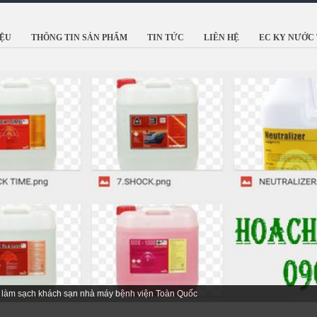
IỆU
THÔNG TIN SẢN PHẨM
TIN TỨC
LIÊN HỆ
EC KY NƯỚC 
 Hàn Quốc với hơn 45 Năm kinh nghiệm