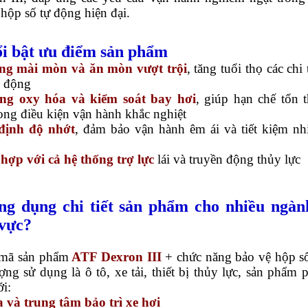
hộp số tự động hiện đại.
ổi bật ưu điểm sản phẩm
g mài mòn và ăn mòn vượt trội
, tăng tuổi thọ các chi t
n động
ng oxy hóa và kiểm soát bay hơi
, giúp hạn chế tổn t
ong điều kiện vận hành khắc nghiệt
định độ nhớt
, đảm bảo vận hành êm ái và tiết kiệm nh
hợp với cả hệ thống trợ lực
lái và truyền động thủy lực
ng dụng chi tiết sản phẩm cho nhiều ngàn
 vực?
 mã sản phẩm
ATF Dexron III
+ chức năng bảo vệ hộp s
ợng sử dụng là ô tô, xe tải, thiết bị thủy lực, sản phẩm 
i:
a và trung tâm bảo trì xe hơi