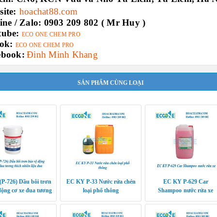
ite:
hoachat88.com
ine / Zalo:
0903 209 802 ( Mr Huy )
tube:
ECO ONE CHEM PRO
ok:
ECO ONE CHEM PRO
ebook:
Đinh Minh Khang
SẢN PHẨM CÙNG LOẠI
P-726) Dầu bôi trơn
EC KY P-33 Nước rửa chén
EC KY P-629 Car
động cơ xe đua tương
loại phổ thông
Shampoo nước rửa xe
ch nhiên liệu đua