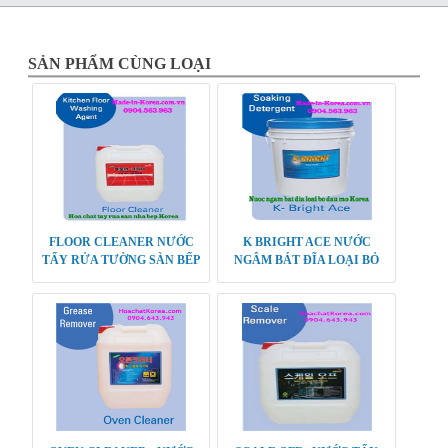
SẢN PHẨM CÙNG LOẠI
FLOOR CLEANER NƯỚC
K BRIGHT ACE NƯỚC
TẨY RỬA TƯỜNG SÀN BẾP
NGÂM BÁT ĐĨA LOẠI BỎ
DẦU MỠ