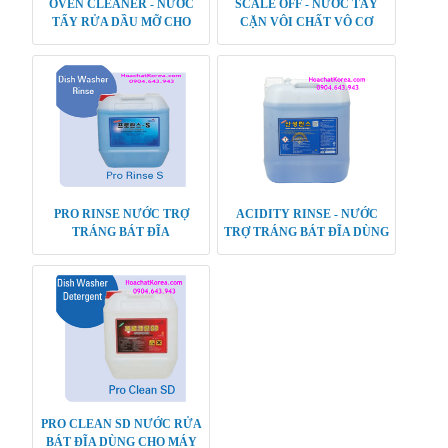
OVEN CLEANER - NƯỚC
SCALE OFF - NƯỚC TẨY
TẨY RỬA DẦU MỠ CHO
CẶN VÔI CHẤT VÔ CƠ
DỤNG CỤ NHÀ BẾP
PRO RINSE NƯỚC TRỢ
ACIDITY RINSE - NƯỚC
TRÁNG BÁT ĐĨA
TRỢ TRÁNG BÁT ĐĨA DÙNG
CHO MÁY RỬA BÁT
PRO CLEAN SD NƯỚC RỬA
BÁT ĐĨA DÙNG CHO MÁY