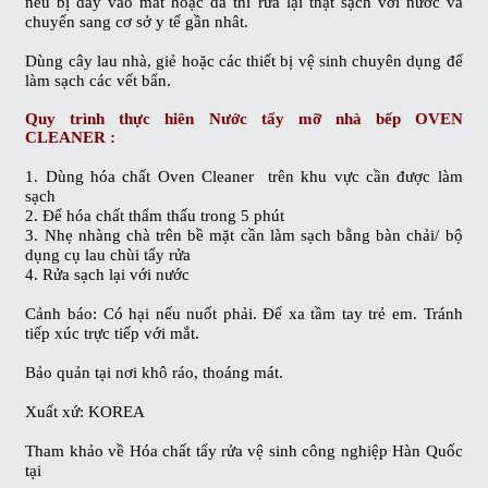
nếu bị dây vào mắt hoặc da thì rửa lại thật sạch với nước và
chuyển sang cơ sở y tế gần nhât.
Dùng cây lau nhà, giẻ hoặc các thiết bị vệ sinh chuyên dụng để
làm sạch các vết bẩn.
Quy trình thực hiên
Nước tẩy mỡ nhà bếp OVEN
CLEANER
:
1. Dùng hóa chất Oven Cleaner trên khu vực cần được làm
sạch
2. Để hóa chất thẩm thấu trong 5 phút
3. Nhẹ nhàng chà trên bề mặt cần làm sạch bằng bàn chải/ bộ
dụng cụ lau chùi tẩy rửa
4. Rửa sạch lại với nước
Cảnh báo:
Có hại nếu nuốt phải. Để xa tầm tay trẻ em. Tránh
tiếp xúc trực tiếp với mắt.
Bảo quản
tại nơi khô ráo, thoáng mát.
Xuất xứ:
KOREA
Tham khảo về
Hóa chất tẩy rửa vệ sinh công nghiệp Hàn Quốc
tại