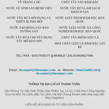
VỀ TRANG CHỦ
CHẤT TẨY SÀN ĐẬM ĐẶC
NƯỚC VỆ SINH SÀN BỆNH VIỆN
NƯỚC TẨY RỬA LÀM SẠCH
KHÁCH SẠN
NƯỚC TẨY RỬA BẾP DỤNG CỤ
NƯỚC GIẶT THẢM ĐẬM ĐẶC HÀN
THIẾT BỊ NHÀ BẾP
QUỐC
NƯỚC TẠO BÓNG SÀN BẢO
NƯỚC GIẶT NƯỚC XẢ CÔNG
DƯỠNG SÀN
NGHIỆP ĐẬM ĐẶC HÀN QUỐC
NƯỚC TẨY RỬA CHUYÊN DỤNG
CHẤT TẨY ĐIỂM GIẶT LÀ
TẨY MỠ KEO SƠN
HOÁ CHẤT GIẶT LÀ ĐẬM ĐẶC GIÁ
RẺ
TEL / FAX : 02437938373 ||| MOBILE / ZALO:0904627066
Email :
Im.export@theonejsc.com
-&- Website :
HoaChat88.com||
Im.export@theonejsc.com
THÔNG TIN ĐỊA CHỈ VÀ THANH TOÁN
Văn Phòng Tư Vấn Giới Thiệu Sản Phẩm Tại: Lô A2, CN6 Khu Công Nghiệp
Vừa Và Nhỏ Từ Liêm, Bắc Từ Liêm, Hà Nội (Trong khuôn viên nhà máy Dệt
May Hagatex)
LIÊN HỆ MUA BÁN VÀ TƯ VẤN SẢN PHẨM.