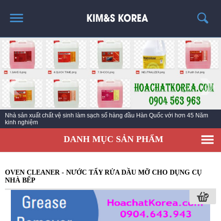
TRANG CHỦ
GIỚI THIỆU
THÔNG TIN SẢN PHẨM
TIN TỨC
Nhà sản xuất chất vệ sinh làm sạch số hàng đầu Hàn Quốc với hơn 45 Năm
LIÊN HỆ
kinh nghiệm
EC KY NƯỚC TẨY RỬA CÔNG NGHIỆP ECO ONE
DANH MỤC SẢN PHẨM
OVEN CLEANER - NƯỚC TẨY RỬA DẦU MỠ CHO DỤNG CỤ
NHÀ BẾP