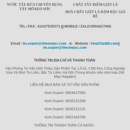
NƯỚC TẨY RỬA CHUYÊN DỤNG
CHẤT TẨY ĐIỂM GIẶT LÀ
TẨY MỠ KEO SƠN
HOÁ CHẤT GIẶT LÀ ĐẬM ĐẶC GIÁ
RẺ
TEL / FAX : 02437938373 ||| MOBILE / ZALO:0904627066
Email :
Im.export@theonejsc.com
-&- Website :
HoaChat88.com||
Im.export@theonejsc.com
THÔNG TIN ĐỊA CHỈ VÀ THANH TOÁN
Văn Phòng Tư Vấn Giới Thiệu Sản Phẩm Tại: Lô A2, CN6 Khu Công Nghiệp
Vừa Và Nhỏ Từ Liêm, Bắc Từ Liêm, Hà Nội (Trong khuôn viên nhà máy Dệt
May Hagatex)
LIÊN HỆ MUA BÁN VÀ TƯ VẤN SẢN PHẨM.
Kinh Doanh: 0904627066
Kinh Doanh: 0936231598
Kinh Doanh: 0936151129
Kinh Doanh: 0902164766
THÔNG TIN THÀNH TOÁN CÁ NHÂN :