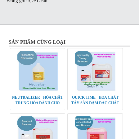
Đóng gói: 3,75L/can
SẢN PHẨM CÙNG LOẠI
NEUTRALIZER - HÓA CHẤT
QUICK TIME - HÓA CHẤT
TRUNG HÒA DÀNH CHO
TẨY SÀN ĐẬM ĐẶC CHẤT
SÀN
LƯỢNG CAO