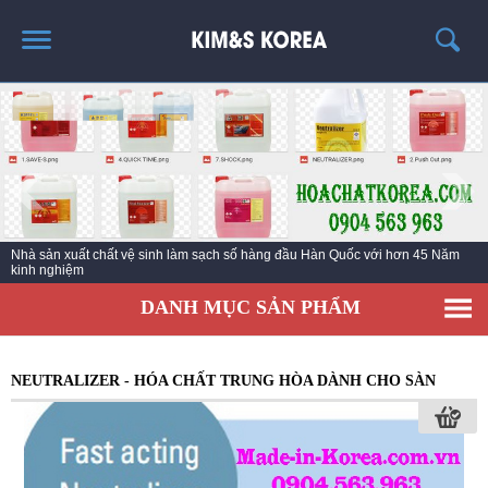
TRANG CHỦ
GIỚI THIỆU
THÔNG TIN SẢN PHẨM
TIN TỨC
Nhà sản xuất chất vệ sinh làm sạch số hàng đầu Hàn Quốc với hơn 45 Năm
LIÊN HỆ
kinh nghiệm
EC KY NƯỚC TẨY RỬA CÔNG NGHIỆP ECO ONE
DANH MỤC SẢN PHẨM
NEUTRALIZER - HÓA CHẤT TRUNG HÒA DÀNH CHO SÀN