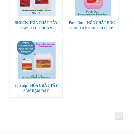
SHOCK- HÓA CHẤT TẨY
Push Out – HÓA CHẤT BÓC
SÀN TIÊU CHUẨN
SÀN, TẨY SÀN CAO CẤP
Ju Strip - HÓA CHẤT TẨY
SÀN ĐẬM ĐẶC
1