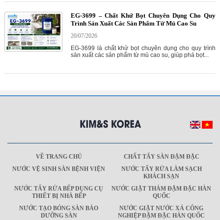
EG-3699 – Chất Khử Bọt Chuyên Dụng Cho Quy
Trình Sản Xuất Các Sản Phẩm Từ Mủ Cao Su
20/07/2026
EG-3699 là chất khử bọt chuyên dụng cho quy trình
sản xuất các sản phẩm từ mủ cao su, giúp phá bọt...
VỀ TRANG CHỦ
CHẤT TẨY SÀN ĐẬM ĐẶC
NƯỚC VỆ SINH SÀN BỆNH VIỆN
NƯỚC TẨY RỬA LÀM SẠCH
KHÁCH SẠN
NƯỚC TẨY RỬA BẾP DỤNG CỤ
NƯỚC GIẶT THẢM ĐẬM ĐẶC HÀN
THIẾT BỊ NHÀ BẾP
QUỐC
NƯỚC TẠO BÓNG SÀN BẢO
NƯỚC GIẶT NƯỚC XẢ CÔNG
DƯỠNG SÀN
NGHIỆP ĐẬM ĐẶC HÀN QUỐC