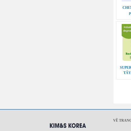
CHEM
p
SUPER
TẨY
VỀ TRAN