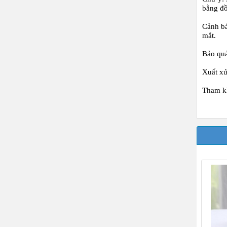
bằng đồ
Cảnh b
mắt.
Bảo quả
Xuất x
Tham k