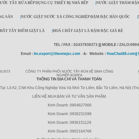
ƯỚC TẨY RỬA BẾP DỤNG CỤ THIẾT BỊ NHÀ BẾP
|
NƯỚC GIẶT THẢM ĐẬ
NG SÀN
|
NƯỚC GIẶT NƯỚC XẢ CÔNG NGHIỆP ĐẬM ĐẶC HÀN QUỐC
|
HẤT TẨY ĐIỂM GIẶT LÀ
|
HOÁ CHẤT GIẶT LÀ ĐẬM ĐẶC GIÁ RẺ
TEL / FAX : 02437938373 ||| MOBILE / ZALO:090
Email :
Im.export@theonejsc.com
-&- Website :
HoaChat88.com|| 
RIGHTS
CÔNG TY PHÂN PHỐI NƯỚC TẨY RỬA VỆ SINH CÔNG
NGHIỆP KOREA
THÔNG TIN ĐỊA CHỈ VÀ THANH TOÁN
ại: Lô A2, CN6 Khu Công Nghiệp Vừa Và Nhỏ Từ Liêm, Bắc Từ Liêm, Hà Nội (Tr
LIÊN HỆ MUA BÁN VÀ TƯ VẤN SẢN PHẨM.
Kinh Doanh: 0904627066
Kinh Doanh: 0936231598
Kinh Doanh: 0936151129
Kinh Doanh: 0902164766