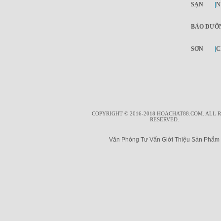
SẠN
|
N
BẢO DƯỠ
SƠN
|
C
COPYRIGHT © 2016-2018 HOACHAT88.COM. ALL 
RESERVED.
Văn Phòng Tư Vấn Giới Thiệu Sản Phẩm T