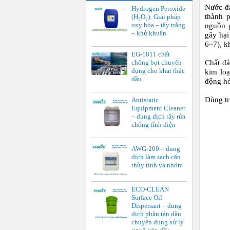
Nước đ
Hydrogen Peroxide
thành 
(H₂O₂): Giải pháp
oxy hóa – tẩy trắng
nguồn g
– khử khuẩn
gây hại
6~7), k
EG-1811 chất
chống bọt chuyên
Chất đ
dụng cho khai thác
kim loạ
dầu
động hó
Dùng tr
Antistatic
Equipment Cleaner
– dung dịch tẩy rửa
chống tĩnh điện
AWG-200 – dung
dịch làm sạch cặn
thủy tinh và nhôm
ECO-CLEAN
Surface Oil
Dispersant – dung
dịch phân tán dầu
chuyên dụng xử lý