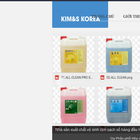
TRANG CHỦ
GIỚI TH
Nhà sản xuất chất vệ sinh làm sạch số hàng đầu
Cty Phân phối Hóa chất 