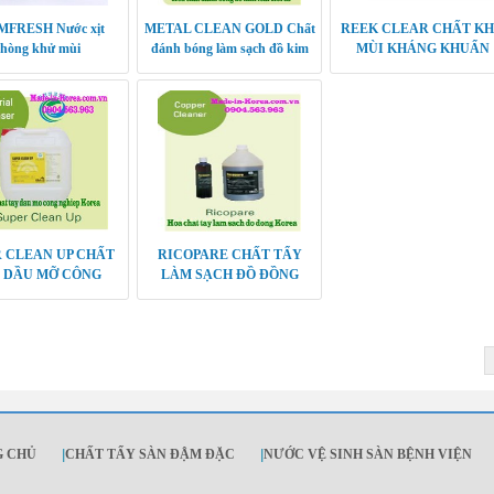
FRESH Nước xịt
METAL CLEAN GOLD Chất
REEK CLEAR CHẤT K
hòng khử mùi
đánh bóng làm sạch đồ kim
MÙI KHÁNG KHUẨN
loại
 CLEAN UP CHẤT
RICOPARE CHẤT TẨY
 DẦU MỠ CÔNG
LÀM SẠCH ĐỒ ĐỒNG
NGHIỆP
G CHỦ
|
CHẤT TẨY SÀN ĐẬM ĐẶC
|
NƯỚC VỆ SINH SÀN BỆNH VIỆN