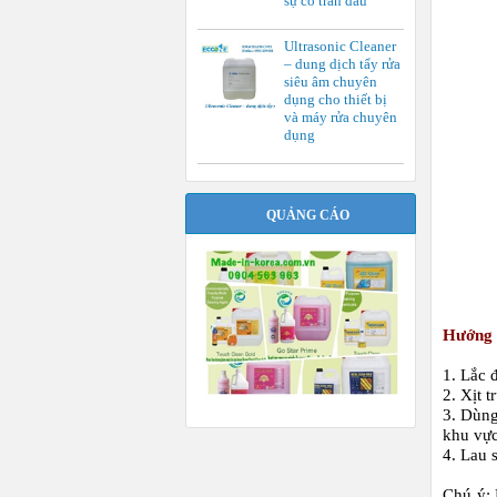
sự cố tràn dầu
Ultrasonic Cleaner
– dung dịch tẩy rửa
siêu âm chuyên
dụng cho thiết bị
và máy rửa chuyên
dụng
QUẢNG CÁO
Hướng 
1. Lắc 
2. Xịt t
3. Dùng
khu vực
4. Lau 
Chú ý: