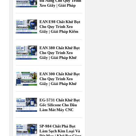
Đa Năng Cho Quy Trình
Xeo Giấy | Giải Pháp
Kiểm Soát Bọt Hiệu Quả
Ngành Giấy
EAN E98 Chất Khử Bọt
Cho Quy Trình Xeo
Giấy | Giải Pháp Kiểm
Soát Bọt Hiệu Quả Cho
Ngành Giấy |
EcooneChem
EAN 380 Chất Khử Bọt
Cho Quy Trình Xeo
Giấy | Giải Pháp Khử
Bọt Hiệu Quả Cho
Ngành Công Nghiệp
Giấy | Ecoone Chem
EAN 300 Chất Khử Bọt
Cho Quy Trình Xeo
Giấy | Giải Pháp Khử
Bọt Hiệu Quả Ngành
Giấy | EcooneChemPro
EG-5731 Chất Khử Bọt
Gốc Silicone Cho Dầu
Làm Mát Máy CNC
Hiệu Quả Cao |
EcooneChem
SP-984 Chất Phá Bọt
Làm Sạch Kim Loại Và
Dệt May | Khử Bọt Công