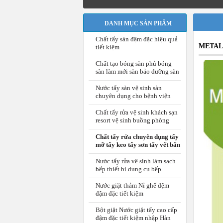
DANH MỤC SẢN PHẨM
Chất tẩy sàn đậm đặc hiệu quả
METAL 
tiết kiệm
Chất tạo bóng sàn phủ bóng
sàn làm mới sàn bảo dưỡng sàn
Nước tẩy sàn vệ sinh sàn
chuyên dụng cho bệnh viện
Chất tẩy rửa vệ sinh khách sạn
resort vệ sinh buồng phòng
Chất tẩy rửa chuyên dụng tẩy
mỡ tẩy keo tẩy sơn tẩy vết bẩn
Nước tẩy rửa vệ sinh làm sạch
bếp thiết bị dụng cụ bếp
Nước giặt thảm Nỉ ghế đệm
đậm đặc tiết kiệm
Bột giặt Nước giặt tẩy cao cấp
đậm đặc tiết kiệm nhập Hàn