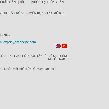
M ĐẶC HÀN QUỐC
|
NƯỚC TẠO BÓNG SÀN
NƯỚC TẨY RỬA CHUYÊN DỤNG TẨY MỠ KEO
4627066
Im.export@theonejsc.com
CÔNG TY PHÂN PHỐI NƯỚC TẨY RỬA VỆ SINH CÔNG
NGHIỆP KOREA
ong khuôn viên nhà máy Dệt May Hagatex)