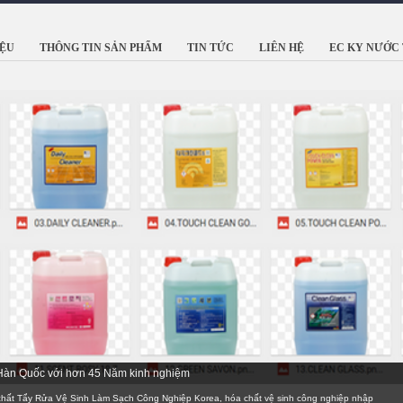
IỆU
THÔNG TIN SẢN PHẨM
TIN TỨC
LIÊN HỆ
EC KY NƯỚC 
 Hàn Quốc với hơn 45 Năm kinh nghiệm
Tẩy Rửa Vệ Sinh Làm Sạch Công Nghiệp Korea, hóa chất vệ sinh công nghiệp nhập