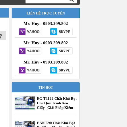
LIÊN HỆ TRỰC TUYẾN
Mr. Huy - 0903.209.802
Mr. Huy - 0903.209.802
Mr. Huy - 0903.209.802
TIN HOT
EG-T1122 Chất Khử Bọt
Cho Quy Trình Xeo
Giấy | Giải Pháp Kiểm
Soát Bọt Hiệu Quả
Trong Ngành Giấy
EAN E90 Chất Khử Bọt