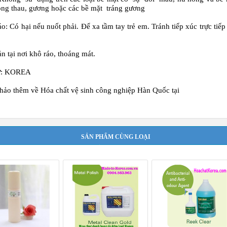
ng thau, gương hoặc các bề mặt tráng gương
áo:
Có hại nếu nuốt phải. Để xa tầm tay trẻ em. Tránh tiếp xúc trực tiếp
n tại nơi khô ráo, thoáng mát.
ứ: KOREA
hảo thêm về
Hóa chất vệ sinh công nghiệp Hàn Quốc
tại
SẢN PHẨM CÙNG LOẠI