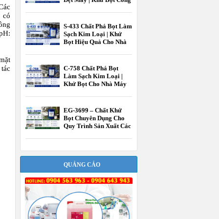
 Các
Nghiệp EcooneChem
D
có
hông
S-433 Chất Phá Bọt Làm
(pH:
Sạch Kim Loại | Khử
Bọt Hiệu Quả Cho Nhà
Máy Gia Công Kim
Loại EcooneChem
mặt
C-758 Chất Phá Bọt
 tác
Làm Sạch Kim Loại |
Khử Bọt Cho Nhà Máy
Gia Công Kim Loại
EcooneChem
EG-3699 – Chất Khử
Bọt Chuyên Dụng Cho
Quy Trình Sản Xuất Các
Sản Phẩm Từ Mủ Cao
Su
QUẢNG CÁO