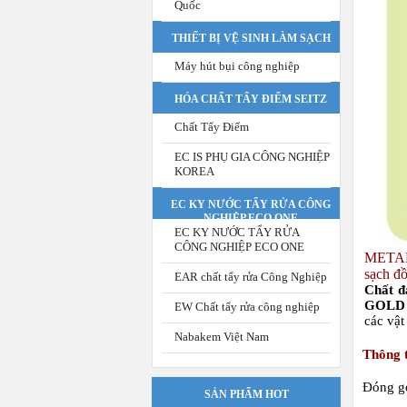
Quốc
THIẾT BỊ VỆ SINH LÀM SẠCH
Máy hút bụi công nghiệp
HÓA CHẤT TẨY ĐIỂM SEITZ
Chất Tẩy Điểm
EC IS PHỤ GIA CÔNG NGHIỆP
KOREA
EC KY NƯỚC TẨY RỬA CÔNG
NGHIỆP ECO ONE
EC KY NƯỚC TẨY RỬA
CÔNG NGHIỆP ECO ONE
METAL
sạch đồ
EAR chất tẩy rửa Công Nghiệp
Chất 
GOLD
EW Chất tẩy rửa công nghiệp
các vật
Nabakem Việt Nam
Thông 
Đóng gói
SẢN PHẨM HOT